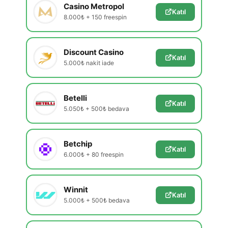
Casino Metropol
Katıl
8.000₺ + 150 freespin
Discount Casino
Katıl
5.000₺ nakit iade
Betelli
Katıl
5.050₺ + 500₺ bedava
Betchip
Katıl
6.000₺ + 80 freespin
Winnit
Katıl
5.000₺ + 500₺ bedava