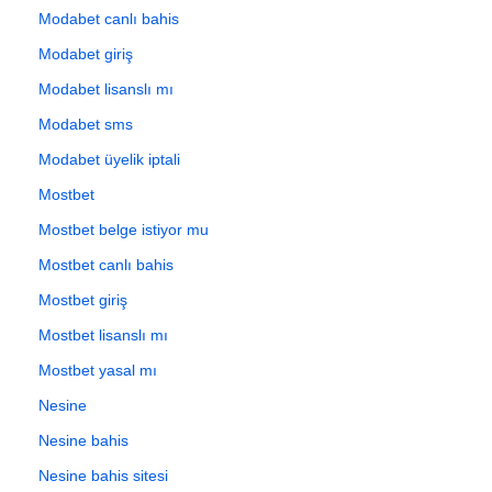
Modabet canlı bahis
Modabet giriş
Modabet lisanslı mı
Modabet sms
Modabet üyelik iptali
Mostbet
Mostbet belge istiyor mu
Mostbet canlı bahis
Mostbet giriş
Mostbet lisanslı mı
Mostbet yasal mı
Nesine
Nesine bahis
Nesine bahis sitesi