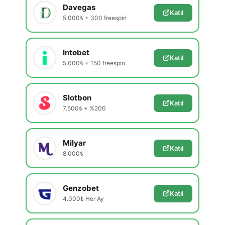
Davegas
Katıl
5.000₺ + 300 freespin
Intobet
Katıl
5.000₺ + 150 freespin
Slotbon
Katıl
7.500₺ + %200
Milyar
Katıl
8.000₺
Genzobet
Katıl
4.000₺ Her Ay