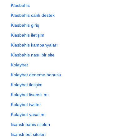
Klasbahis
Klasbahis canlı destek
Klasbahis giriş
Klasbahis iletişim
Klasbahis kampanyaları
Klasbahis nasıl bir site
Kolaybet
Kolaybet deneme bonusu
Kolaybet iletişim
Kolaybet lisanslı mı
Kolaybet twitter
Kolaybet yasal mı
lisanslı bahis siteleri
lisanslı bet siteleri