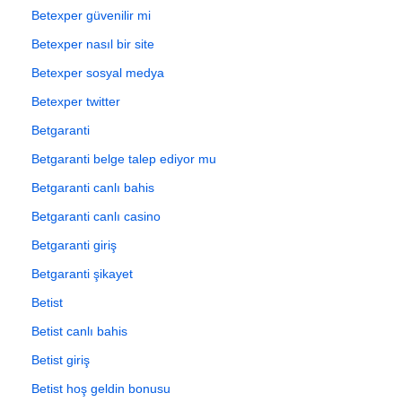
Betexper güvenilir mi
Betexper nasıl bir site
Betexper sosyal medya
Betexper twitter
Betgaranti
Betgaranti belge talep ediyor mu
Betgaranti canlı bahis
Betgaranti canlı casino
Betgaranti giriş
Betgaranti şikayet
Betist
Betist canlı bahis
Betist giriş
Betist hoş geldin bonusu