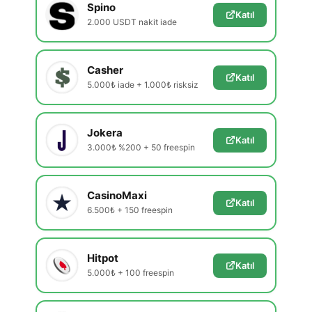
Spino
Katıl
2.000 USDT nakit iade
Casher
Katıl
5.000₺ iade + 1.000₺ risksiz
Jokera
Katıl
3.000₺ %200 + 50 freespin
CasinoMaxi
Katıl
6.500₺ + 150 freespin
Hitpot
Katıl
5.000₺ + 100 freespin