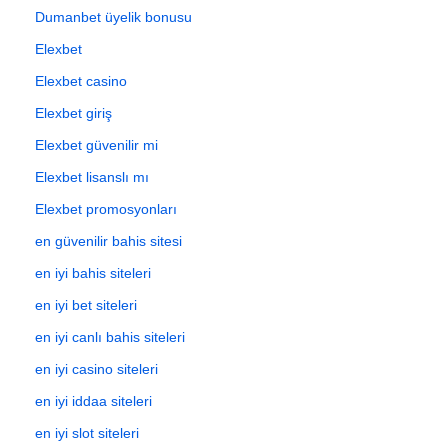
Dumanbet üyelik bonusu
Elexbet
Elexbet casino
Elexbet giriş
Elexbet güvenilir mi
Elexbet lisanslı mı
Elexbet promosyonları
en güvenilir bahis sitesi
en iyi bahis siteleri
en iyi bet siteleri
en iyi canlı bahis siteleri
en iyi casino siteleri
en iyi iddaa siteleri
en iyi slot siteleri