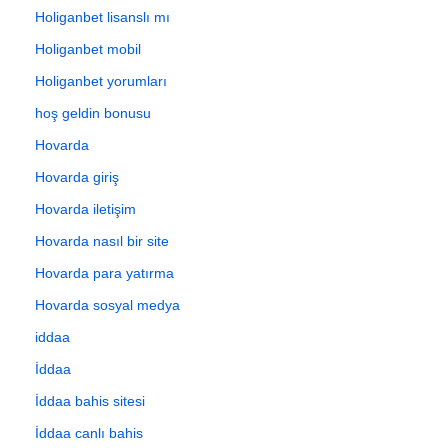
Holiganbet lisanslı mı
Holiganbet mobil
Holiganbet yorumları
hoş geldin bonusu
Hovarda
Hovarda giriş
Hovarda iletişim
Hovarda nasıl bir site
Hovarda para yatırma
Hovarda sosyal medya
iddaa
İddaa
İddaa bahis sitesi
İddaa canlı bahis