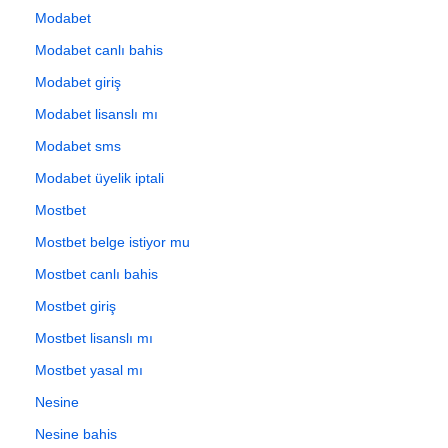
Modabet
Modabet canlı bahis
Modabet giriş
Modabet lisanslı mı
Modabet sms
Modabet üyelik iptali
Mostbet
Mostbet belge istiyor mu
Mostbet canlı bahis
Mostbet giriş
Mostbet lisanslı mı
Mostbet yasal mı
Nesine
Nesine bahis