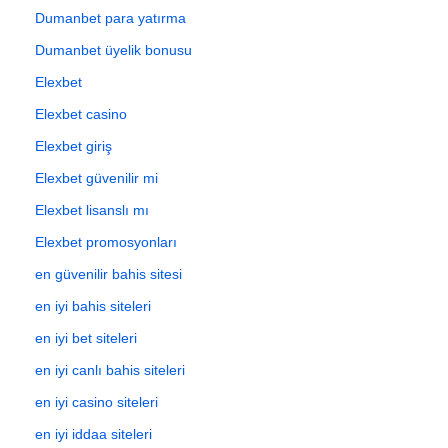
Dumanbet para yatırma
Dumanbet üyelik bonusu
Elexbet
Elexbet casino
Elexbet giriş
Elexbet güvenilir mi
Elexbet lisanslı mı
Elexbet promosyonları
en güvenilir bahis sitesi
en iyi bahis siteleri
en iyi bet siteleri
en iyi canlı bahis siteleri
en iyi casino siteleri
en iyi iddaa siteleri