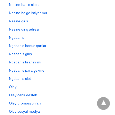
Nesine bahis sitesi
Nesine belge istiyor mu
Nesine giriş
Nesine giriş adresi
Ngsbahis
Ngsbahis bonus şartları
Ngsbahis giriş
Ngsbahis lisanslı mı
Ngsbahis para çekme
Ngsbahis slot
Oley
Oley canlı destek
Oley promosyonları
Oley sosyal medya