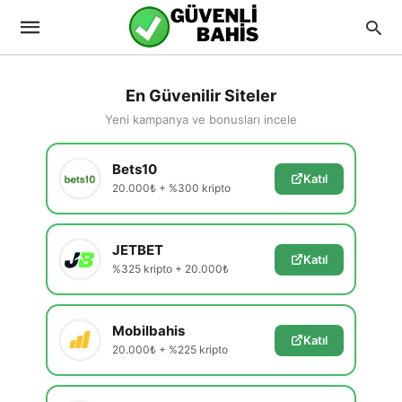
En Güvenilir Siteler
Yeni kampanya ve bonusları incele
Bets10
Katıl
20.000₺ + %300 kripto
JETBET
Katıl
%325 kripto + 20.000₺
Mobilbahis
Katıl
20.000₺ + %225 kripto