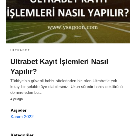
ULTRABET
Ultrabet Kayıt İşlemleri Nasıl
Yapılır?
Türkiye’nin güvenli bahis sitelerinden biri olan Ultrabet’e çok
kolay bir şekilde üye olabilirsiniz. Uzun süredir bahis sektörünü
domine eden bu…
4 yıl ago
Arşivler
Kasım 2022
Kategoriler