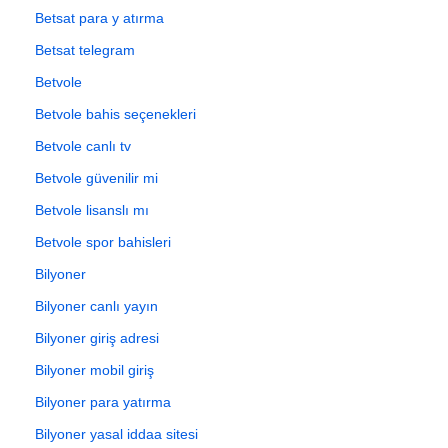
Betsat para y atırma
Betsat telegram
Betvole
Betvole bahis seçenekleri
Betvole canlı tv
Betvole güvenilir mi
Betvole lisanslı mı
Betvole spor bahisleri
Bilyoner
Bilyoner canlı yayın
Bilyoner giriş adresi
Bilyoner mobil giriş
Bilyoner para yatırma
Bilyoner yasal iddaa sitesi