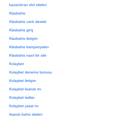
kazandıran slot siteleri
Klasbahis
Klasbahis canlı destek
Klasbahis giriş
Klasbahis iletişim
Klasbahis kampanyaları
Klasbahis nasıl bir site
Kolaybet
Kolaybet deneme bonusu
Kolaybet iletişim
Kolaybet lisanslı mı
Kolaybet twitter
Kolaybet yasal mı
lisanslı bahis siteleri