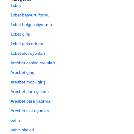
1xbet
1xbet başvuru formu
1xbet belge istiyor mu
1xbet giriş
1xbet giriş adresi
1xbet slot oyunları
Aresbet casino oyunları
Aresbet giriş
Aresbet mobil giriş
Aresbet para çekme
Aresbet para yatırma
Aresbet slot oyunları
bahis
bahis siteleri