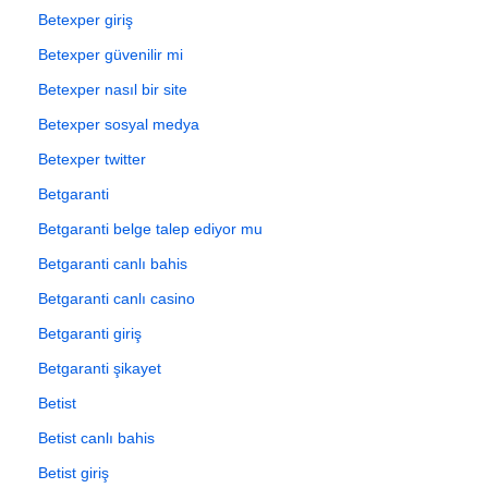
Betexper giriş
Betexper güvenilir mi
Betexper nasıl bir site
Betexper sosyal medya
Betexper twitter
Betgaranti
Betgaranti belge talep ediyor mu
Betgaranti canlı bahis
Betgaranti canlı casino
Betgaranti giriş
Betgaranti şikayet
Betist
Betist canlı bahis
Betist giriş