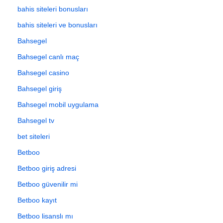
bahis siteleri bonusları
bahis siteleri ve bonusları
Bahsegel
Bahsegel canlı maç
Bahsegel casino
Bahsegel giriş
Bahsegel mobil uygulama
Bahsegel tv
bet siteleri
Betboo
Betboo giriş adresi
Betboo güvenilir mi
Betboo kayıt
Betboo lisanslı mı