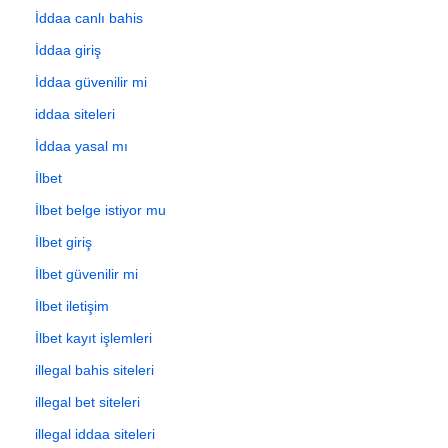
İddaa canlı bahis
İddaa giriş
İddaa güvenilir mi
iddaa siteleri
İddaa yasal mı
İlbet
İlbet belge istiyor mu
İlbet giriş
İlbet güvenilir mi
İlbet iletişim
İlbet kayıt işlemleri
illegal bahis siteleri
illegal bet siteleri
illegal iddaa siteleri