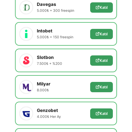
Davegas
Katıl
5.000₺ + 300 freespin
Intobet
Katıl
5.000₺ + 150 freespin
Slotbon
Katıl
7.500₺ + %200
Milyar
Katıl
8.000₺
Genzobet
Katıl
4.000₺ Her Ay