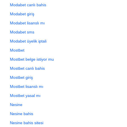
Modabet canlı bahis
Modabet giriş
Modabet lisanslı mı
Modabet sms
Modabet üyelik iptali
Mostbet
Mostbet belge istiyor mu
Mostbet canlı bahis
Mostbet giriş
Mostbet lisanslı mı
Mostbet yasal mı
Nesine
Nesine bahis
Nesine bahis sitesi