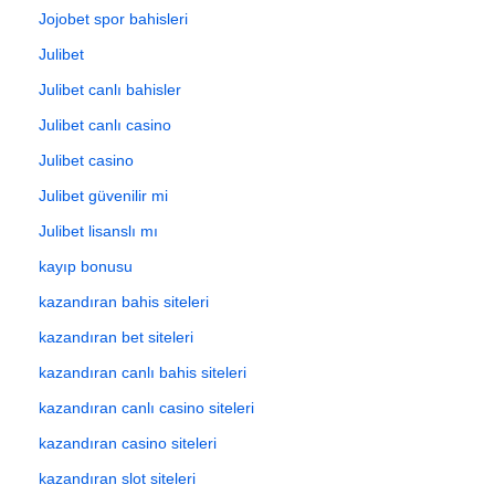
Jojobet spor bahisleri
Julibet
Julibet canlı bahisler
Julibet canlı casino
Julibet casino
Julibet güvenilir mi
Julibet lisanslı mı
kayıp bonusu
kazandıran bahis siteleri
kazandıran bet siteleri
kazandıran canlı bahis siteleri
kazandıran canlı casino siteleri
kazandıran casino siteleri
kazandıran slot siteleri