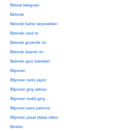
Betsat telegram
Betvole
Betvole bahis seçenekleri
Betvole canlı tv
Betvole güvenilir mi
Betvole lisanslı mı
Betvole spor bahisleri
Bilyoner
Bilyoner canlı yayın
Bilyoner giriş adresi
Bilyoner mobil giriş
Bilyoner para yatırma
Bilyoner yasal iddaa sitesi
Birebin