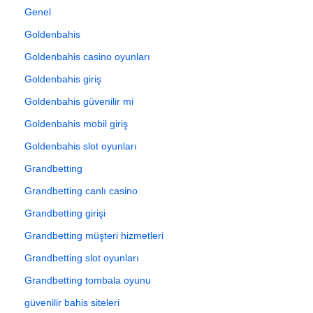
Genel
Goldenbahis
Goldenbahis casino oyunları
Goldenbahis giriş
Goldenbahis güvenilir mi
Goldenbahis mobil giriş
Goldenbahis slot oyunları
Grandbetting
Grandbetting canlı casino
Grandbetting girişi
Grandbetting müşteri hizmetleri
Grandbetting slot oyunları
Grandbetting tombala oyunu
güvenilir bahis siteleri