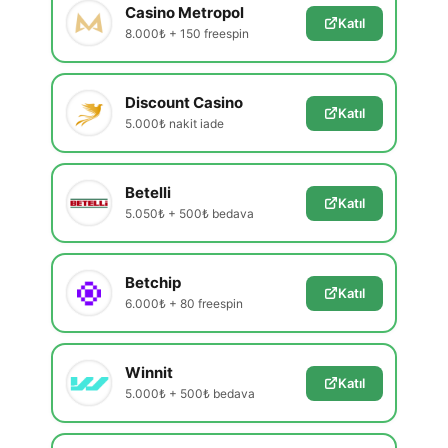
Casino Metropol
Katıl
8.000₺ + 150 freespin
Discount Casino
Katıl
5.000₺ nakit iade
Betelli
Katıl
5.050₺ + 500₺ bedava
Betchip
Katıl
6.000₺ + 80 freespin
Winnit
Katıl
5.000₺ + 500₺ bedava