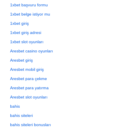
1xbet başvuru formu
1xbet belge istiyor mu
1xbet giriş
1xbet giriş adresi
1xbet slot oyunları
Aresbet casino oyunları
Aresbet giriş
Aresbet mobil giriş
Aresbet para çekme
Aresbet para yatırma
Aresbet slot oyunları
bahis
bahis siteleri
bahis siteleri bonusları