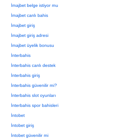
İmajbet belge istiyor mu
İmajbet canlı bahis
İmajbet giriş
İmajbet giriş adresi
İmajbet üyelik bonusu
İnterbahis
İnterbahis canlı destek
İnterbahis giriş
İnterbahis güvenilir mi?
İnterbahis slot oyunları
İnterbahis spor bahisleri
İntobet
İntobet giriş
İntobet güvenilir mi