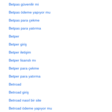
Betpas güvenilir mi
Betpas ödeme yapıyor mu
Betpas para çekme
Betpas para yatırma
Betper
Betper giriş
Betper iletişim
Betper lisanslı mı
Betper para çekme
Betper para yatırma
Betroad
Betroad giriş
Betroad nasıl bir site
Betroad ödeme yapıyor mu