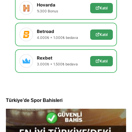
Hovarda
Katıl
%300 Bonus
Betroad
Katıl
4.000₺ + 1.000₺ bedava
Rexbet
Katıl
3.000₺ + 1.500₺ bedava
Türkiye’de Spor Bahisleri