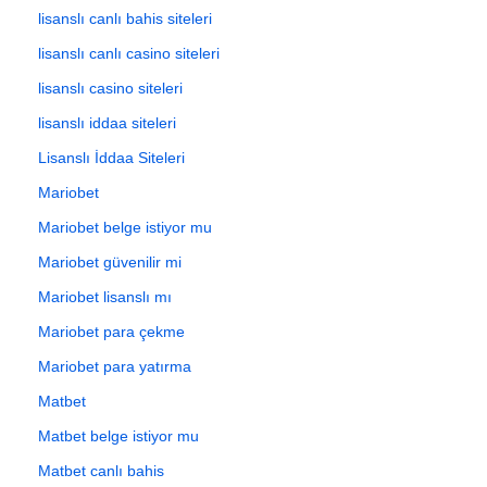
lisanslı canlı bahis siteleri
lisanslı canlı casino siteleri
lisanslı casino siteleri
lisanslı iddaa siteleri
Lisanslı İddaa Siteleri
Mariobet
Mariobet belge istiyor mu
Mariobet güvenilir mi
Mariobet lisanslı mı
Mariobet para çekme
Mariobet para yatırma
Matbet
Matbet belge istiyor mu
Matbet canlı bahis