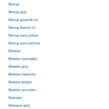
Betcup
Betcup giriş
Betcup güvenilir mi
Betcup lisanslı mı
Betcup para çekme
Betcup para yatırma
Betebet
Betebet avantajları
Betebet giriş
Betebet hakkında
Betebet iletişim
Betebet yorumları
Betexper
Betexper giriş