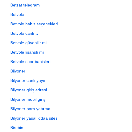
Betsat telegram
Betvole
Betvole bahis seçenekleri
Betvole canlı tv
Betvole güvenilir mi
Betvole lisanslı mı
Betvole spor bahisleri
Bilyoner
Bilyoner canlı yayın
Bilyoner giriş adresi
Bilyoner mobil giriş
Bilyoner para yatırma
Bilyoner yasal iddaa sitesi
Birebin