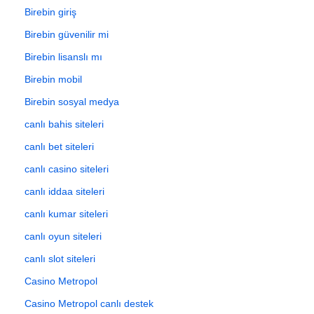
Birebin giriş
Birebin güvenilir mi
Birebin lisanslı mı
Birebin mobil
Birebin sosyal medya
canlı bahis siteleri
canlı bet siteleri
canlı casino siteleri
canlı iddaa siteleri
canlı kumar siteleri
canlı oyun siteleri
canlı slot siteleri
Casino Metropol
Casino Metropol canlı destek