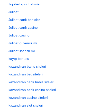
Jojobet spor bahisleri
Julibet
Julibet canlı bahisler
Julibet canlı casino
Julibet casino
Julibet güvenilir mi
Julibet lisanslı mı
kayıp bonusu
kazandıran bahis siteleri
kazandıran bet siteleri
kazandıran canlı bahis siteleri
kazandıran canlı casino siteleri
kazandıran casino siteleri
kazandıran slot siteleri