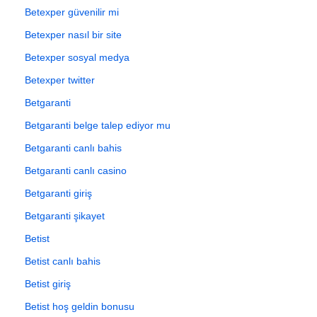
Betexper güvenilir mi
Betexper nasıl bir site
Betexper sosyal medya
Betexper twitter
Betgaranti
Betgaranti belge talep ediyor mu
Betgaranti canlı bahis
Betgaranti canlı casino
Betgaranti giriş
Betgaranti şikayet
Betist
Betist canlı bahis
Betist giriş
Betist hoş geldin bonusu