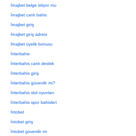
İmajbet belge istiyor mu
İmajbet canlı bahis
İmajbet giriş
İmajbet giriş adresi
İmajbet üyelik bonusu
İnterbahis
İnterbahis canlı destek
İnterbahis giriş
İnterbahis güvenilir mi?
İnterbahis slot oyunları
İnterbahis spor bahisleri
İntobet
İntobet giriş
İntobet güvenilir mi