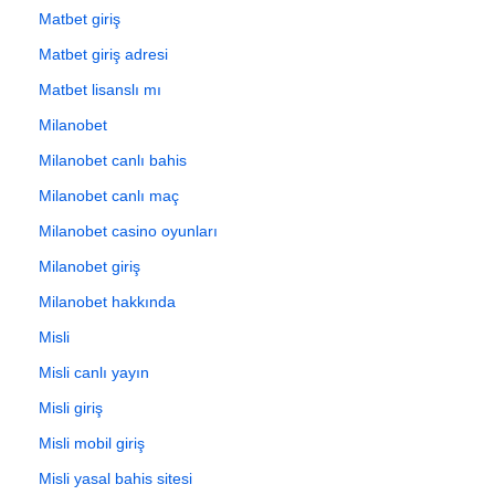
Matbet giriş
Matbet giriş adresi
Matbet lisanslı mı
Milanobet
Milanobet canlı bahis
Milanobet canlı maç
Milanobet casino oyunları
Milanobet giriş
Milanobet hakkında
Misli
Misli canlı yayın
Misli giriş
Misli mobil giriş
Misli yasal bahis sitesi