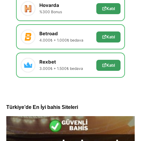
Hovarda
Katıl
%300 Bonus
Betroad
Katıl
4.000₺ + 1.000₺ bedava
Rexbet
Katıl
3.000₺ + 1.500₺ bedava
Türkiye’de En İyi bahis Siteleri