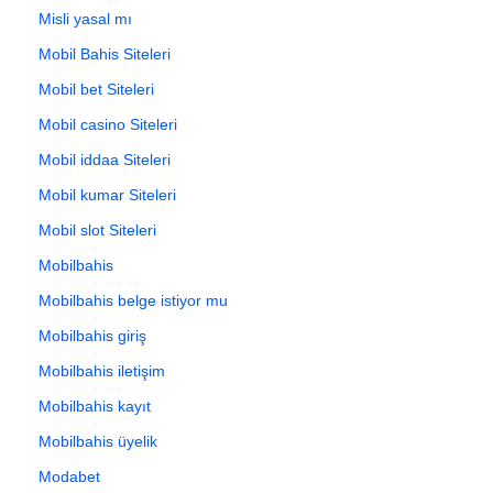
Misli yasal mı
Mobil Bahis Siteleri
Mobil bet Siteleri
Mobil casino Siteleri
Mobil iddaa Siteleri
Mobil kumar Siteleri
Mobil slot Siteleri
Mobilbahis
Mobilbahis belge istiyor mu
Mobilbahis giriş
Mobilbahis iletişim
Mobilbahis kayıt
Mobilbahis üyelik
Modabet