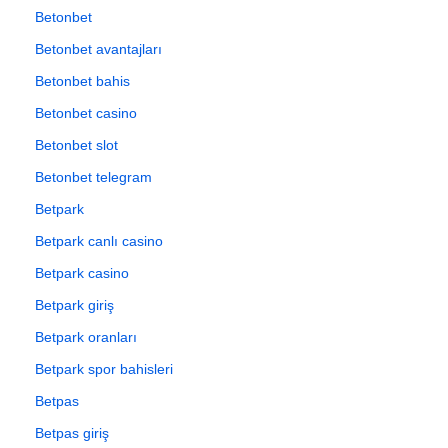
Betonbet
Betonbet avantajları
Betonbet bahis
Betonbet casino
Betonbet slot
Betonbet telegram
Betpark
Betpark canlı casino
Betpark casino
Betpark giriş
Betpark oranları
Betpark spor bahisleri
Betpas
Betpas giriş