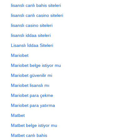
lisanslı canlı bahis siteleri
lisanslı canlı casino siteleri
lisanslı casino siteleri
lisanslı iddaa siteleri
Lisanslı İddaa Siteleri
Mariobet
Mariobet belge istiyor mu
Mariobet güvenilir mi
Mariobet lisanslı mı
Mariobet para çekme
Mariobet para yatırma
Matbet
Matbet belge istiyor mu
Matbet canlı bahis