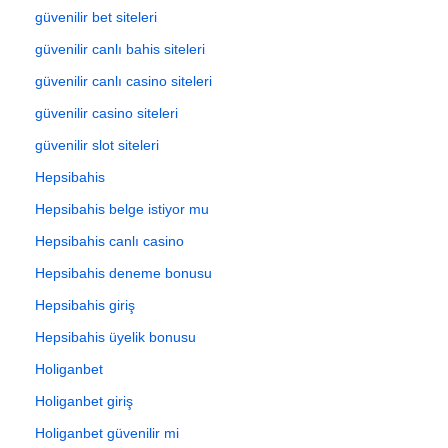
güvenilir bet siteleri
güvenilir canlı bahis siteleri
güvenilir canlı casino siteleri
güvenilir casino siteleri
güvenilir slot siteleri
Hepsibahis
Hepsibahis belge istiyor mu
Hepsibahis canlı casino
Hepsibahis deneme bonusu
Hepsibahis giriş
Hepsibahis üyelik bonusu
Holiganbet
Holiganbet giriş
Holiganbet güvenilir mi