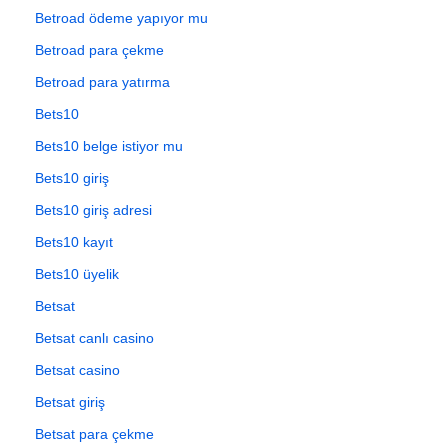
Betroad ödeme yapıyor mu
Betroad para çekme
Betroad para yatırma
Bets10
Bets10 belge istiyor mu
Bets10 giriş
Bets10 giriş adresi
Bets10 kayıt
Bets10 üyelik
Betsat
Betsat canlı casino
Betsat casino
Betsat giriş
Betsat para çekme