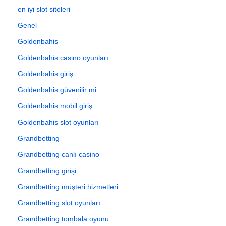
en iyi slot siteleri
Genel
Goldenbahis
Goldenbahis casino oyunları
Goldenbahis giriş
Goldenbahis güvenilir mi
Goldenbahis mobil giriş
Goldenbahis slot oyunları
Grandbetting
Grandbetting canlı casino
Grandbetting girişi
Grandbetting müşteri hizmetleri
Grandbetting slot oyunları
Grandbetting tombala oyunu