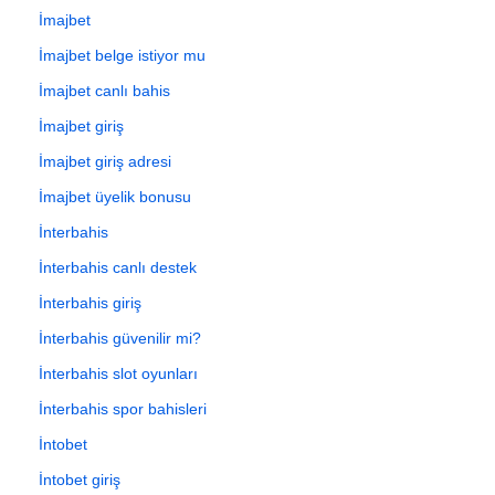
İmajbet
İmajbet belge istiyor mu
İmajbet canlı bahis
İmajbet giriş
İmajbet giriş adresi
İmajbet üyelik bonusu
İnterbahis
İnterbahis canlı destek
İnterbahis giriş
İnterbahis güvenilir mi?
İnterbahis slot oyunları
İnterbahis spor bahisleri
İntobet
İntobet giriş