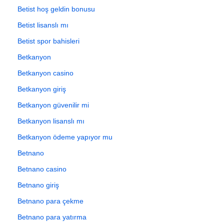
Betist hoş geldin bonusu
Betist lisanslı mı
Betist spor bahisleri
Betkanyon
Betkanyon casino
Betkanyon giriş
Betkanyon güvenilir mi
Betkanyon lisanslı mı
Betkanyon ödeme yapıyor mu
Betnano
Betnano casino
Betnano giriş
Betnano para çekme
Betnano para yatırma