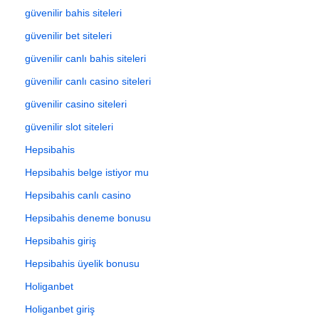
güvenilir bahis siteleri
güvenilir bet siteleri
güvenilir canlı bahis siteleri
güvenilir canlı casino siteleri
güvenilir casino siteleri
güvenilir slot siteleri
Hepsibahis
Hepsibahis belge istiyor mu
Hepsibahis canlı casino
Hepsibahis deneme bonusu
Hepsibahis giriş
Hepsibahis üyelik bonusu
Holiganbet
Holiganbet giriş