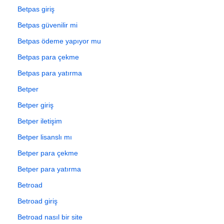
Betpas giriş
Betpas güvenilir mi
Betpas ödeme yapıyor mu
Betpas para çekme
Betpas para yatırma
Betper
Betper giriş
Betper iletişim
Betper lisanslı mı
Betper para çekme
Betper para yatırma
Betroad
Betroad giriş
Betroad nasıl bir site