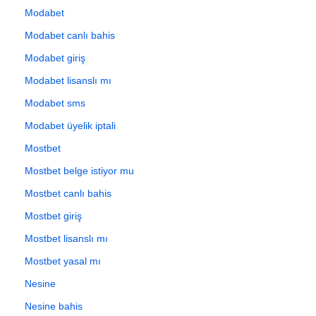
Modabet
Modabet canlı bahis
Modabet giriş
Modabet lisanslı mı
Modabet sms
Modabet üyelik iptali
Mostbet
Mostbet belge istiyor mu
Mostbet canlı bahis
Mostbet giriş
Mostbet lisanslı mı
Mostbet yasal mı
Nesine
Nesine bahis