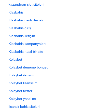
kazandıran slot siteleri
Klasbahis
Klasbahis canlı destek
Klasbahis giriş
Klasbahis iletişim
Klasbahis kampanyaları
Klasbahis nasıl bir site
Kolaybet
Kolaybet deneme bonusu
Kolaybet iletişim
Kolaybet lisanslı mı
Kolaybet twitter
Kolaybet yasal mı
lisanslı bahis siteleri