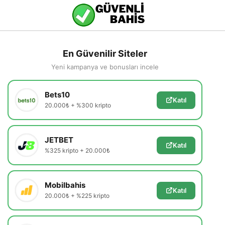
En Güvenilir Siteler
Yeni kampanya ve bonusları incele
Bets10
Katıl
20.000₺ + %300 kripto
JETBET
Katıl
%325 kripto + 20.000₺
Mobilbahis
Katıl
20.000₺ + %225 kripto