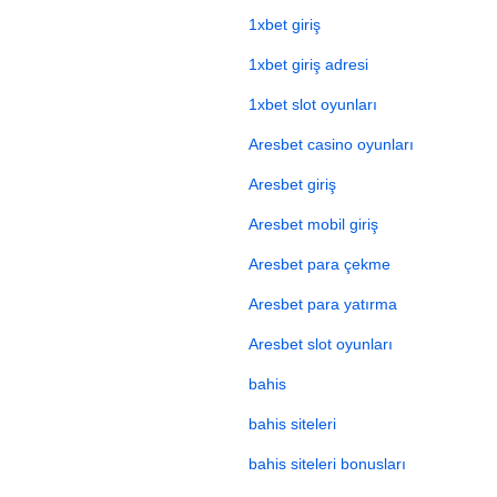
1xbet giriş
1xbet giriş adresi
1xbet slot oyunları
Aresbet casino oyunları
Aresbet giriş
Aresbet mobil giriş
Aresbet para çekme
Aresbet para yatırma
Aresbet slot oyunları
bahis
bahis siteleri
bahis siteleri bonusları