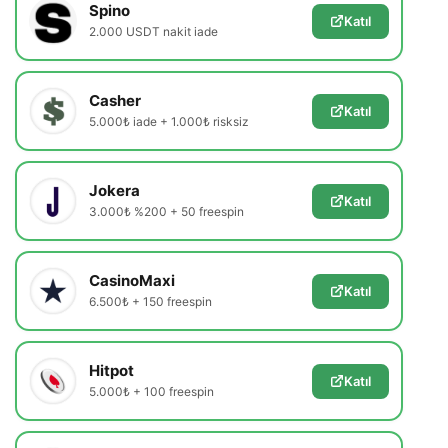
Spino
Katıl
2.000 USDT nakit iade
Casher
Katıl
5.000₺ iade + 1.000₺ risksiz
Jokera
Katıl
3.000₺ %200 + 50 freespin
CasinoMaxi
Katıl
6.500₺ + 150 freespin
Hitpot
Katıl
5.000₺ + 100 freespin