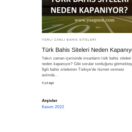
YERLI CANLI BAHIS SITELERI
Türk Bahis Siteleri Neden Kapanıy
Yakın zaman içerisinde insanların türk bahis siteleri
neden kapanıyor? Gibi sorular sorduğunu görmektey
İlgili bahis sitelerinin Türkiye’de hizmet vermesi
aslında…
4 yıl ago
Arşivler
Kasım 2022