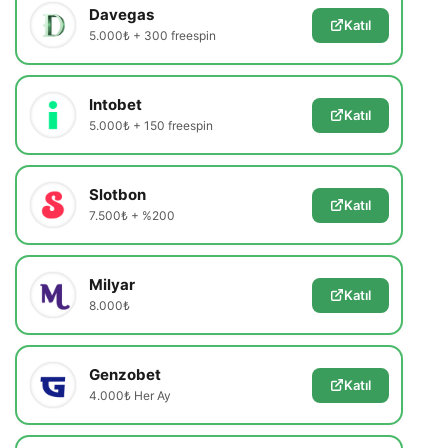
Davegas
Katıl
5.000₺ + 300 freespin
Intobet
Katıl
5.000₺ + 150 freespin
Slotbon
Katıl
7.500₺ + %200
Milyar
Katıl
8.000₺
Genzobet
Katıl
4.000₺ Her Ay