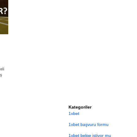
eli
iş
Kategoriler
1xbet
1xbet başvuru formu
1xbet belge istiyor mu