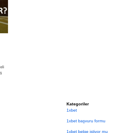
eli
iş
Kategoriler
1xbet
1xbet başvuru formu
1xbet belge istiyor mu