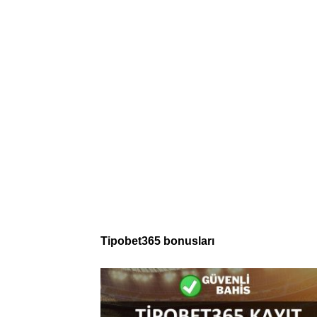
Tipobet365 bonusları