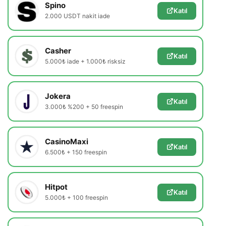
Spino
Katıl
2.000 USDT nakit iade
Casher
Katıl
5.000₺ iade + 1.000₺ risksiz
Jokera
Katıl
3.000₺ %200 + 50 freespin
CasinoMaxi
Katıl
6.500₺ + 150 freespin
Hitpot
Katıl
5.000₺ + 100 freespin