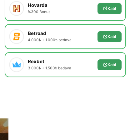
Hovarda
Katıl
%300 Bonus
Betroad
Katıl
4.000₺ + 1.000₺ bedava
Rexbet
Katıl
3.000₺ + 1.500₺ bedava