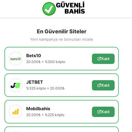
En Güvenilir Siteler
Yeni kampanya ve bonusları incele
Bets10
Katıl
20.000₺ + %300 kripto
JETBET
Katıl
%325 kripto + 20.000₺
Mobilbahis
Katıl
20.000₺ + %225 kripto