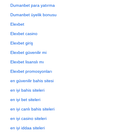
Dumanbet para yatırma
Dumanbet üyelik bonusu
Elexbet
Elexbet casino
Elexbet giriş
Elexbet güvenilir mi
Elexbet lisanslı mı
Elexbet promosyonları
en güvenilir bahis sitesi
en iyi bahis siteleri
en iyi bet siteleri
en iyi canlı bahis siteleri
en iyi casino siteleri
en iyi iddaa siteleri