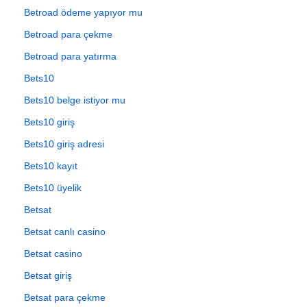
Betroad ödeme yapıyor mu
Betroad para çekme
Betroad para yatırma
Bets10
Bets10 belge istiyor mu
Bets10 giriş
Bets10 giriş adresi
Bets10 kayıt
Bets10 üyelik
Betsat
Betsat canlı casino
Betsat casino
Betsat giriş
Betsat para çekme