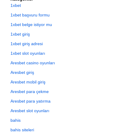
1xbet
1xbet başvuru formu
1xbet belge istiyor mu
1xbet giriş
1xbet giriş adresi
1xbet slot oyunları
Aresbet casino oyunları
Aresbet giriş
Aresbet mobil giriş
Aresbet para çekme
Aresbet para yatırma
Aresbet slot oyunları
bahis
bahis siteleri