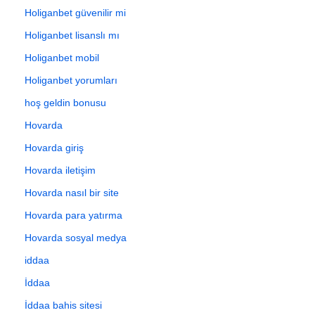
Holiganbet güvenilir mi
Holiganbet lisanslı mı
Holiganbet mobil
Holiganbet yorumları
hoş geldin bonusu
Hovarda
Hovarda giriş
Hovarda iletişim
Hovarda nasıl bir site
Hovarda para yatırma
Hovarda sosyal medya
iddaa
İddaa
İddaa bahis sitesi