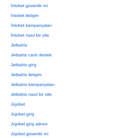
İntobet güvenilir mi
İntobet iletişim
İntobet kampanyaları
İntobet nasıl bir site
Jetbahis
Jetbahis canlı destek
Jetbahis giriş
Jetbahis iletişim
Jetbahis kampanyaları
Jetbahis nasıl bir site
Jojobet
Jojobet giriş
Jojobet giriş adresi
Jojobet güvenilir mi