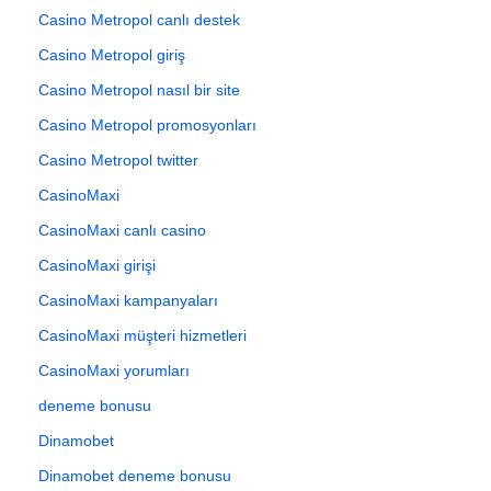
Casino Metropol canlı destek
Casino Metropol giriş
Casino Metropol nasıl bir site
Casino Metropol promosyonları
Casino Metropol twitter
CasinoMaxi
CasinoMaxi canlı casino
CasinoMaxi girişi
CasinoMaxi kampanyaları
CasinoMaxi müşteri hizmetleri
CasinoMaxi yorumları
deneme bonusu
Dinamobet
Dinamobet deneme bonusu