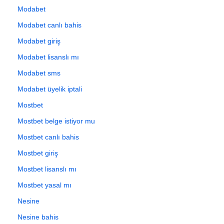
Modabet
Modabet canlı bahis
Modabet giriş
Modabet lisanslı mı
Modabet sms
Modabet üyelik iptali
Mostbet
Mostbet belge istiyor mu
Mostbet canlı bahis
Mostbet giriş
Mostbet lisanslı mı
Mostbet yasal mı
Nesine
Nesine bahis