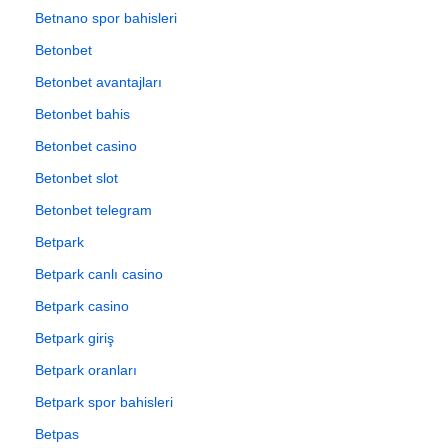
Betnano spor bahisleri
Betonbet
Betonbet avantajları
Betonbet bahis
Betonbet casino
Betonbet slot
Betonbet telegram
Betpark
Betpark canlı casino
Betpark casino
Betpark giriş
Betpark oranları
Betpark spor bahisleri
Betpas