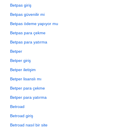
Betpas giriş
Betpas güvenilir mi
Betpas ödeme yapıyor mu
Betpas para çekme
Betpas para yatırma
Betper
Betper giriş
Betper iletişim
Betper lisanslı mı
Betper para çekme
Betper para yatırma
Betroad
Betroad giriş
Betroad nasıl bir site