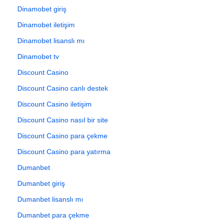
Dinamobet giriş
Dinamobet iletişim
Dinamobet lisanslı mı
Dinamobet tv
Discount Casino
Discount Casino canlı destek
Discount Casino iletişim
Discount Casino nasıl bir site
Discount Casino para çekme
Discount Casino para yatırma
Dumanbet
Dumanbet giriş
Dumanbet lisanslı mı
Dumanbet para çekme