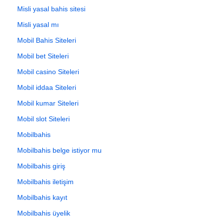
Misli yasal bahis sitesi
Misli yasal mı
Mobil Bahis Siteleri
Mobil bet Siteleri
Mobil casino Siteleri
Mobil iddaa Siteleri
Mobil kumar Siteleri
Mobil slot Siteleri
Mobilbahis
Mobilbahis belge istiyor mu
Mobilbahis giriş
Mobilbahis iletişim
Mobilbahis kayıt
Mobilbahis üyelik