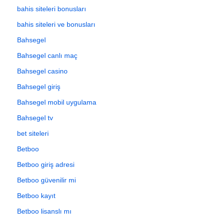
bahis siteleri bonusları
bahis siteleri ve bonusları
Bahsegel
Bahsegel canlı maç
Bahsegel casino
Bahsegel giriş
Bahsegel mobil uygulama
Bahsegel tv
bet siteleri
Betboo
Betboo giriş adresi
Betboo güvenilir mi
Betboo kayıt
Betboo lisanslı mı