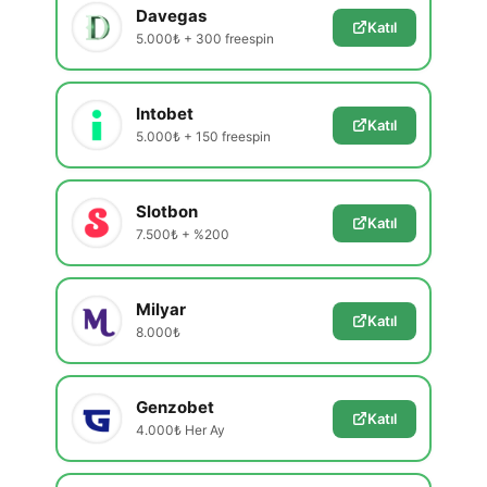
Davegas
Katıl
5.000₺ + 300 freespin
Intobet
Katıl
5.000₺ + 150 freespin
Slotbon
Katıl
7.500₺ + %200
Milyar
Katıl
8.000₺
Genzobet
Katıl
4.000₺ Her Ay