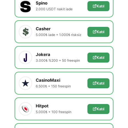
Spino
Katıl
2.000 USDT nakit iade
Casher
Katıl
5.000₺ iade + 1.000₺ risksiz
Jokera
Katıl
3.000₺ %200 + 50 freespin
CasinoMaxi
Katıl
6.500₺ + 150 freespin
Hitpot
Katıl
5.000₺ + 100 freespin