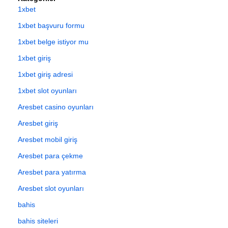
1xbet
1xbet başvuru formu
1xbet belge istiyor mu
1xbet giriş
1xbet giriş adresi
1xbet slot oyunları
Aresbet casino oyunları
Aresbet giriş
Aresbet mobil giriş
Aresbet para çekme
Aresbet para yatırma
Aresbet slot oyunları
bahis
bahis siteleri