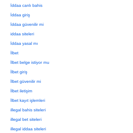
İddaa canlı bahis
İddaa giriş
İddaa güvenilir mi
iddaa siteleri
İddaa yasal mı
İlbet
İlbet belge istiyor mu
İlbet giriş
İlbet güvenilir mi
İlbet iletişim
İlbet kayıt işlemleri
illegal bahis siteleri
illegal bet siteleri
illegal iddaa siteleri