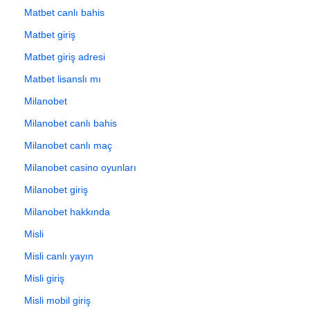
Matbet canlı bahis
Matbet giriş
Matbet giriş adresi
Matbet lisanslı mı
Milanobet
Milanobet canlı bahis
Milanobet canlı maç
Milanobet casino oyunları
Milanobet giriş
Milanobet hakkında
Misli
Misli canlı yayın
Misli giriş
Misli mobil giriş