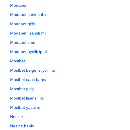
Modabet
Modabet canlı bahis
Modabet giriş
Modabet lisanslı mı
Modabet sms
Modabet üyelik iptali
Mostbet
Mostbet belge istiyor mu
Mostbet canlı bahis
Mostbet giriş
Mostbet lisanslı mı
Mostbet yasal mı
Nesine
Nesine bahis