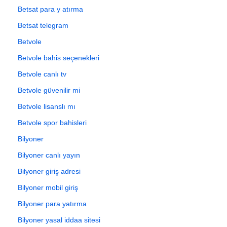
Betsat para y atırma
Betsat telegram
Betvole
Betvole bahis seçenekleri
Betvole canlı tv
Betvole güvenilir mi
Betvole lisanslı mı
Betvole spor bahisleri
Bilyoner
Bilyoner canlı yayın
Bilyoner giriş adresi
Bilyoner mobil giriş
Bilyoner para yatırma
Bilyoner yasal iddaa sitesi