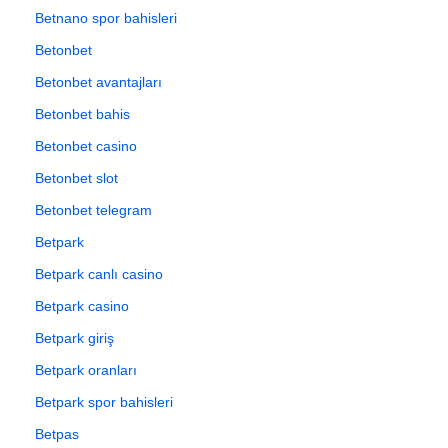
Betnano spor bahisleri
Betonbet
Betonbet avantajları
Betonbet bahis
Betonbet casino
Betonbet slot
Betonbet telegram
Betpark
Betpark canlı casino
Betpark casino
Betpark giriş
Betpark oranları
Betpark spor bahisleri
Betpas