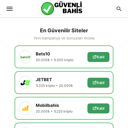
En Güvenilir Siteler
Yeni kampanya ve bonusları incele
Bets10
Katıl
20.000₺ + %300 kripto
JETBET
Katıl
%325 kripto + 20.000₺
Mobilbahis
Katıl
20.000₺ + %225 kripto