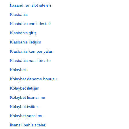
kazandıran slot siteleri
Klasbahis
Klasbahis canlı destek
Klasbahis giriş
Klasbahis iletişim
Klasbahis kampanyaları
Klasbahis nasıl bir site
Kolaybet
Kolaybet deneme bonusu
Kolaybet iletişim
Kolaybet lisanslı mı
Kolaybet twitter
Kolaybet yasal mı
lisanslı bahis siteleri