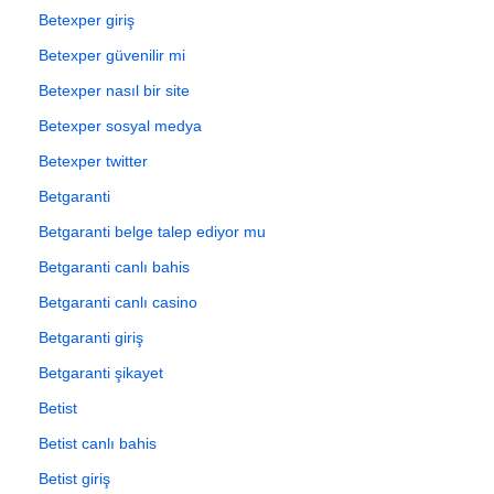
Betexper giriş
Betexper güvenilir mi
Betexper nasıl bir site
Betexper sosyal medya
Betexper twitter
Betgaranti
Betgaranti belge talep ediyor mu
Betgaranti canlı bahis
Betgaranti canlı casino
Betgaranti giriş
Betgaranti şikayet
Betist
Betist canlı bahis
Betist giriş