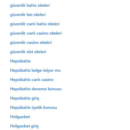
güvenilir bahis siteleri
güvenilir bet siteleri
güvenilir canlı bahis siteleri
güvenilir canlı casino siteleri
güvenilir casino siteleri
güvenilir slot siteleri
Hepsibahis
Hepsibahis belge istiyor mu
Hepsibahis canlı casino
Hepsibahis deneme bonusu
Hepsibahis giriş
Hepsibahis üyelik bonusu
Holiganbet
Holiganbet giriş