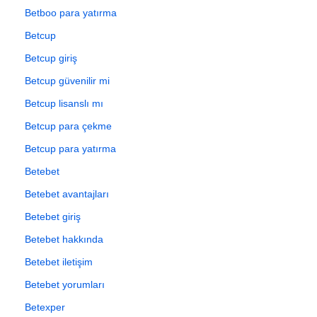
Betboo para yatırma
Betcup
Betcup giriş
Betcup güvenilir mi
Betcup lisanslı mı
Betcup para çekme
Betcup para yatırma
Betebet
Betebet avantajları
Betebet giriş
Betebet hakkında
Betebet iletişim
Betebet yorumları
Betexper