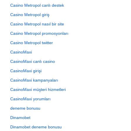
Casino Metropol canlı destek
Casino Metropol giriş
Casino Metropol nasıl bir site
Casino Metropol promosyonları
Casino Metropol twitter
CasinoMaxi
CasinoMaxi canlı casino
CasinoMaxi girişi
CasinoMaxi kampanyaları
CasinoMaxi müşteri hizmetleri
CasinoMaxi yorumları
deneme bonusu
Dinamobet
Dinamobet deneme bonusu