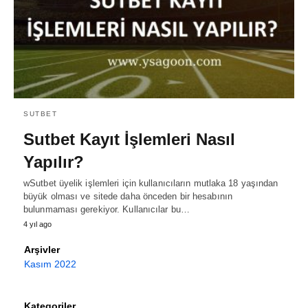
SUTBET
Sutbet Kayıt İşlemleri Nasıl
Yapılır?
wSutbet üyelik işlemleri için kullanıcıların mutlaka 18 yaşından
büyük olması ve sitede daha önceden bir hesabının
bulunmaması gerekiyor. Kullanıcılar bu…
4 yıl ago
Arşivler
Kasım 2022
Kategoriler