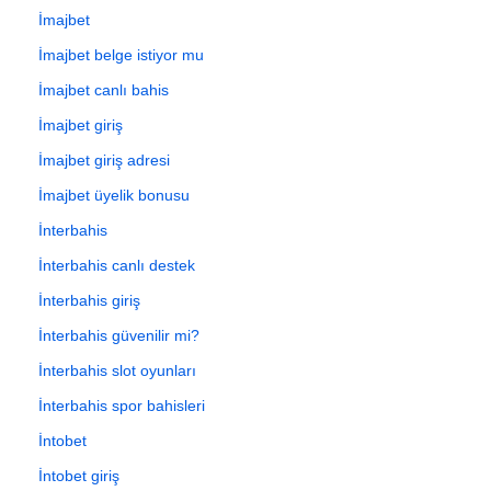
İmajbet
İmajbet belge istiyor mu
İmajbet canlı bahis
İmajbet giriş
İmajbet giriş adresi
İmajbet üyelik bonusu
İnterbahis
İnterbahis canlı destek
İnterbahis giriş
İnterbahis güvenilir mi?
İnterbahis slot oyunları
İnterbahis spor bahisleri
İntobet
İntobet giriş