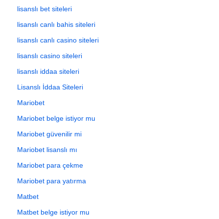
lisanslı bet siteleri
lisanslı canlı bahis siteleri
lisanslı canlı casino siteleri
lisanslı casino siteleri
lisanslı iddaa siteleri
Lisanslı İddaa Siteleri
Mariobet
Mariobet belge istiyor mu
Mariobet güvenilir mi
Mariobet lisanslı mı
Mariobet para çekme
Mariobet para yatırma
Matbet
Matbet belge istiyor mu