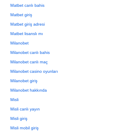
Matbet canlı bahis
Matbet giriş
Matbet giriş adresi
Matbet lisanslı mı
Milanobet
Milanobet canlı bahis
Milanobet canlı maç
Milanobet casino oyunları
Milanobet giriş
Milanobet hakkında
Misli
Misli canlı yayın
Misli giriş
Misli mobil giriş