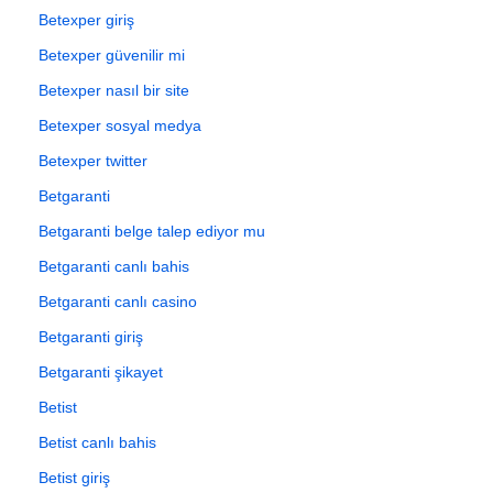
Betexper giriş
Betexper güvenilir mi
Betexper nasıl bir site
Betexper sosyal medya
Betexper twitter
Betgaranti
Betgaranti belge talep ediyor mu
Betgaranti canlı bahis
Betgaranti canlı casino
Betgaranti giriş
Betgaranti şikayet
Betist
Betist canlı bahis
Betist giriş