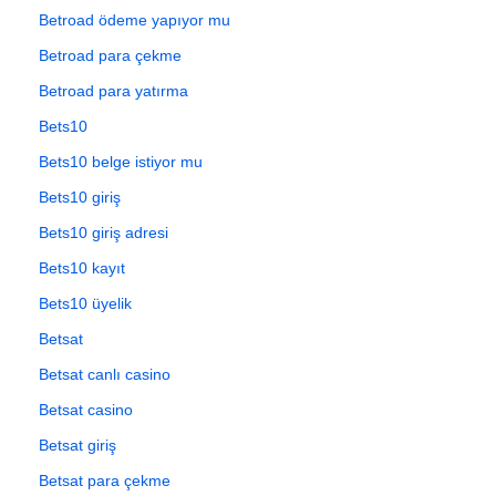
Betroad ödeme yapıyor mu
Betroad para çekme
Betroad para yatırma
Bets10
Bets10 belge istiyor mu
Bets10 giriş
Bets10 giriş adresi
Bets10 kayıt
Bets10 üyelik
Betsat
Betsat canlı casino
Betsat casino
Betsat giriş
Betsat para çekme