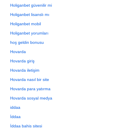
Holiganbet güvenilir mi
Holiganbet lisanslı mı
Holiganbet mobil
Holiganbet yorumları
hoş geldin bonusu
Hovarda
Hovarda giriş
Hovarda iletişim
Hovarda nasıl bir site
Hovarda para yatırma
Hovarda sosyal medya
iddaa
İddaa
İddaa bahis sitesi