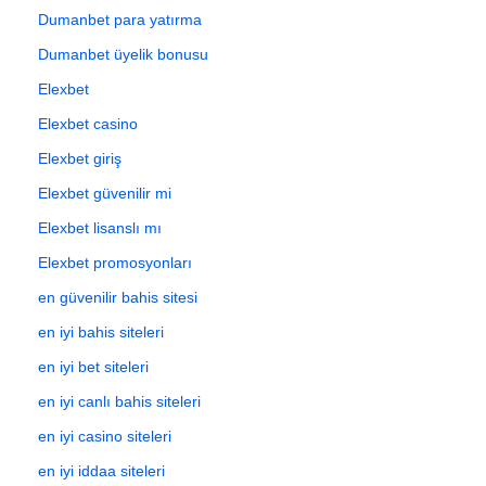
Dumanbet para yatırma
Dumanbet üyelik bonusu
Elexbet
Elexbet casino
Elexbet giriş
Elexbet güvenilir mi
Elexbet lisanslı mı
Elexbet promosyonları
en güvenilir bahis sitesi
en iyi bahis siteleri
en iyi bet siteleri
en iyi canlı bahis siteleri
en iyi casino siteleri
en iyi iddaa siteleri