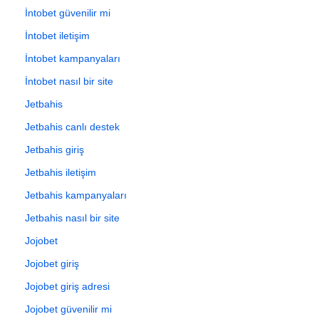
İntobet güvenilir mi
İntobet iletişim
İntobet kampanyaları
İntobet nasıl bir site
Jetbahis
Jetbahis canlı destek
Jetbahis giriş
Jetbahis iletişim
Jetbahis kampanyaları
Jetbahis nasıl bir site
Jojobet
Jojobet giriş
Jojobet giriş adresi
Jojobet güvenilir mi