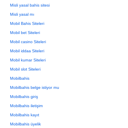
Misli yasal bahis sitesi
Misli yasal mı
Mobil Bahis Siteleri
Mobil bet Siteleri
Mobil casino Siteleri
Mobil iddaa Siteleri
Mobil kumar Siteleri
Mobil slot Siteleri
Mobilbahis
Mobilbahis belge istiyor mu
Mobilbahis giriş
Mobilbahis iletişim
Mobilbahis kayıt
Mobilbahis üyelik