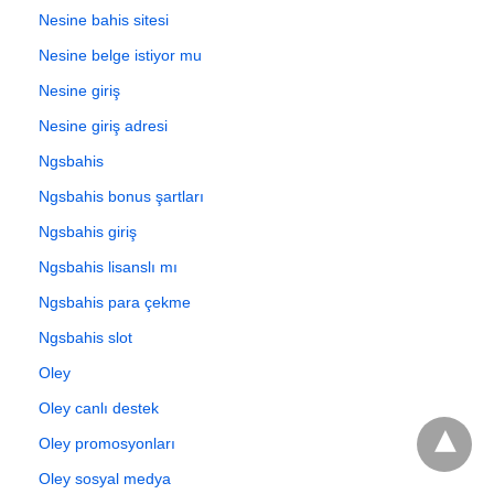
Nesine bahis sitesi
Nesine belge istiyor mu
Nesine giriş
Nesine giriş adresi
Ngsbahis
Ngsbahis bonus şartları
Ngsbahis giriş
Ngsbahis lisanslı mı
Ngsbahis para çekme
Ngsbahis slot
Oley
Oley canlı destek
Oley promosyonları
Oley sosyal medya