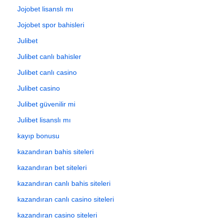
Jojobet lisanslı mı
Jojobet spor bahisleri
Julibet
Julibet canlı bahisler
Julibet canlı casino
Julibet casino
Julibet güvenilir mi
Julibet lisanslı mı
kayıp bonusu
kazandıran bahis siteleri
kazandıran bet siteleri
kazandıran canlı bahis siteleri
kazandıran canlı casino siteleri
kazandıran casino siteleri