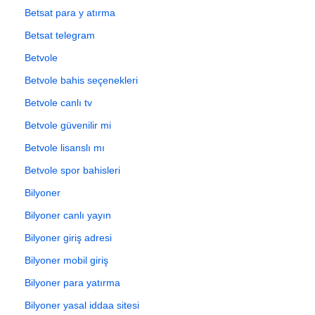
Betsat para y atırma
Betsat telegram
Betvole
Betvole bahis seçenekleri
Betvole canlı tv
Betvole güvenilir mi
Betvole lisanslı mı
Betvole spor bahisleri
Bilyoner
Bilyoner canlı yayın
Bilyoner giriş adresi
Bilyoner mobil giriş
Bilyoner para yatırma
Bilyoner yasal iddaa sitesi