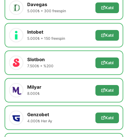
Davegas
Katıl
5.000₺ + 300 freespin
Intobet
Katıl
5.000₺ + 150 freespin
Slotbon
Katıl
7.500₺ + %200
Milyar
Katıl
8.000₺
Genzobet
Katıl
4.000₺ Her Ay