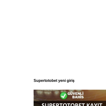
Supertotobet yeni giriş