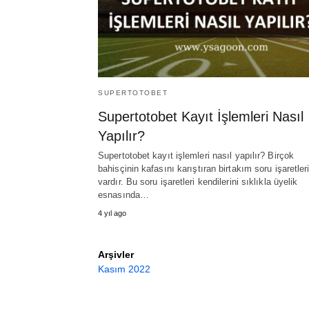
SUPERTOTOBET
Supertotobet Kayıt İşlemleri Nasıl
Yapılır?
Supertotobet kayıt işlemleri nasıl yapılır? Birçok
bahisçinin kafasını karıştıran birtakım soru işaretler
vardır. Bu soru işaretleri kendilerini sıklıkla üyelik
esnasında…
4 yıl ago
Arşivler
Kasım 2022