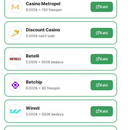
Casino Metropol
Katıl
8.000₺ + 150 freespin
Discount Casino
Katıl
5.000₺ nakit iade
Betelli
Katıl
5.050₺ + 500₺ bedava
Betchip
Katıl
6.000₺ + 80 freespin
Winnit
Katıl
5.000₺ + 500₺ bedava