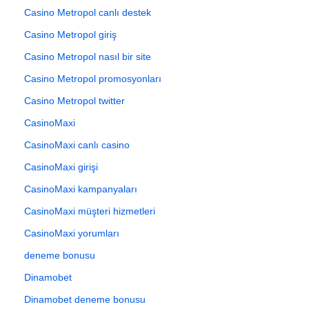
Casino Metropol canlı destek
Casino Metropol giriş
Casino Metropol nasıl bir site
Casino Metropol promosyonları
Casino Metropol twitter
CasinoMaxi
CasinoMaxi canlı casino
CasinoMaxi girişi
CasinoMaxi kampanyaları
CasinoMaxi müşteri hizmetleri
CasinoMaxi yorumları
deneme bonusu
Dinamobet
Dinamobet deneme bonusu