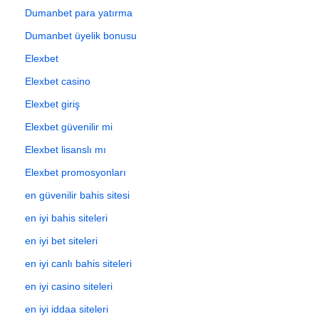
Dumanbet para yatırma
Dumanbet üyelik bonusu
Elexbet
Elexbet casino
Elexbet giriş
Elexbet güvenilir mi
Elexbet lisanslı mı
Elexbet promosyonları
en güvenilir bahis sitesi
en iyi bahis siteleri
en iyi bet siteleri
en iyi canlı bahis siteleri
en iyi casino siteleri
en iyi iddaa siteleri