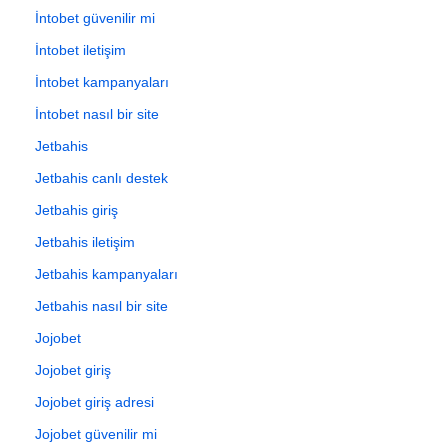
İntobet güvenilir mi
İntobet iletişim
İntobet kampanyaları
İntobet nasıl bir site
Jetbahis
Jetbahis canlı destek
Jetbahis giriş
Jetbahis iletişim
Jetbahis kampanyaları
Jetbahis nasıl bir site
Jojobet
Jojobet giriş
Jojobet giriş adresi
Jojobet güvenilir mi