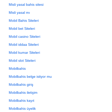
Misli yasal bahis sitesi
Misli yasal mı
Mobil Bahis Siteleri
Mobil bet Siteleri
Mobil casino Siteleri
Mobil iddaa Siteleri
Mobil kumar Siteleri
Mobil slot Siteleri
Mobilbahis
Mobilbahis belge istiyor mu
Mobilbahis giriş
Mobilbahis iletişim
Mobilbahis kayıt
Mobilbahis üyelik