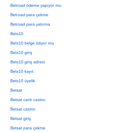
Betroad ödeme yapıyor mu
Betroad para çekme
Betroad para yatırma
Bets10
Bets10 belge istiyor mu
Bets10 giriş
Bets10 giriş adresi
Bets10 kayıt
Bets10 üyelik
Betsat
Betsat canlı casino
Betsat casino
Betsat giriş
Betsat para çekme