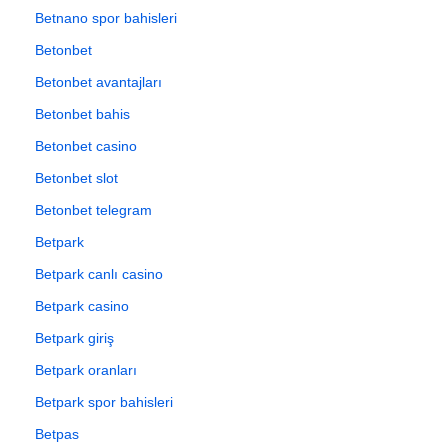
Betnano spor bahisleri
Betonbet
Betonbet avantajları
Betonbet bahis
Betonbet casino
Betonbet slot
Betonbet telegram
Betpark
Betpark canlı casino
Betpark casino
Betpark giriş
Betpark oranları
Betpark spor bahisleri
Betpas