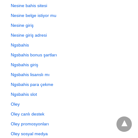
Nesine bahis sitesi
Nesine belge istiyor mu
Nesine giriş
Nesine giriş adresi
Ngsbahis
Ngsbahis bonus şartları
Ngsbahis giriş
Ngsbahis lisanslı mı
Ngsbahis para çekme
Ngsbahis slot
Oley
Oley canlı destek
Oley promosyonları
Oley sosyal medya