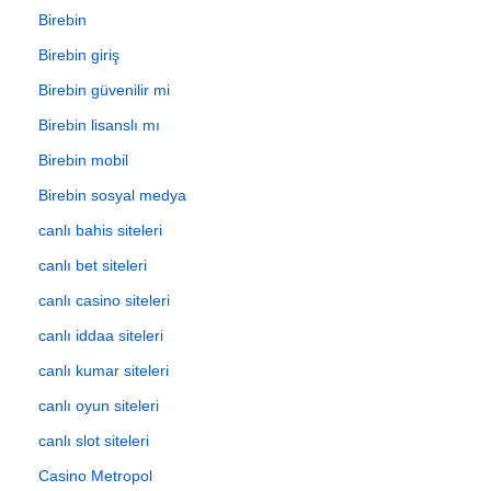
Birebin
Birebin giriş
Birebin güvenilir mi
Birebin lisanslı mı
Birebin mobil
Birebin sosyal medya
canlı bahis siteleri
canlı bet siteleri
canlı casino siteleri
canlı iddaa siteleri
canlı kumar siteleri
canlı oyun siteleri
canlı slot siteleri
Casino Metropol