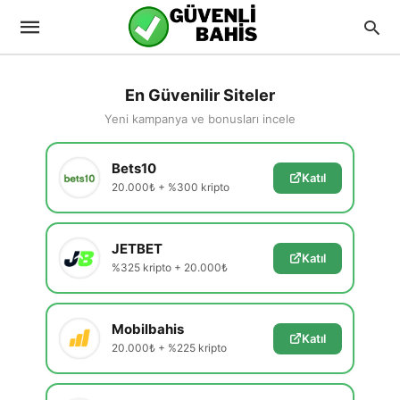
En Güvenilir Siteler
Yeni kampanya ve bonusları incele
Bets10
Katıl
20.000₺ + %300 kripto
JETBET
Katıl
%325 kripto + 20.000₺
Mobilbahis
Katıl
20.000₺ + %225 kripto