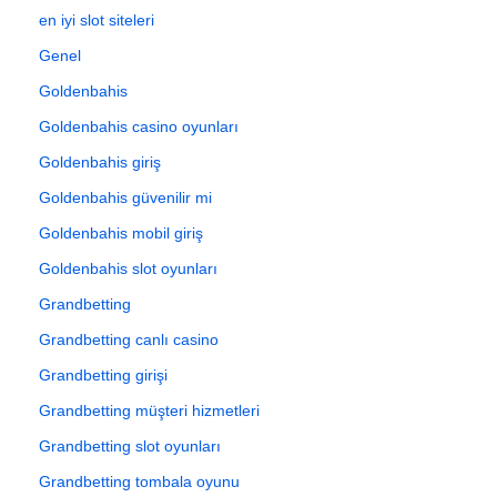
en iyi slot siteleri
Genel
Goldenbahis
Goldenbahis casino oyunları
Goldenbahis giriş
Goldenbahis güvenilir mi
Goldenbahis mobil giriş
Goldenbahis slot oyunları
Grandbetting
Grandbetting canlı casino
Grandbetting girişi
Grandbetting müşteri hizmetleri
Grandbetting slot oyunları
Grandbetting tombala oyunu