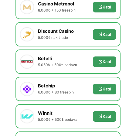
Casino Metropol
Katıl
8.000₺ + 150 freespin
Discount Casino
Katıl
5.000₺ nakit iade
Betelli
Katıl
5.050₺ + 500₺ bedava
Betchip
Katıl
6.000₺ + 80 freespin
Winnit
Katıl
5.000₺ + 500₺ bedava