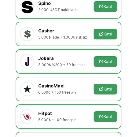
Spino
Katıl
2.000 USDT nakit iade
Casher
Katıl
5.000₺ iade + 1.000₺ risksiz
Jokera
Katıl
3.000₺ %200 + 50 freespin
CasinoMaxi
Katıl
6.500₺ + 150 freespin
Hitpot
Katıl
5.000₺ + 100 freespin