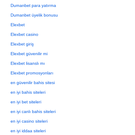
Dumanbet para yatırma
Dumanbet üyelik bonusu
Elexbet
Elexbet casino
Elexbet giriş
Elexbet güvenilir mi
Elexbet lisanslı mı
Elexbet promosyonları
en güvenilir bahis sitesi
en iyi bahis siteleri
en iyi bet siteleri
en iyi canlı bahis siteleri
en iyi casino siteleri
en iyi iddaa siteleri