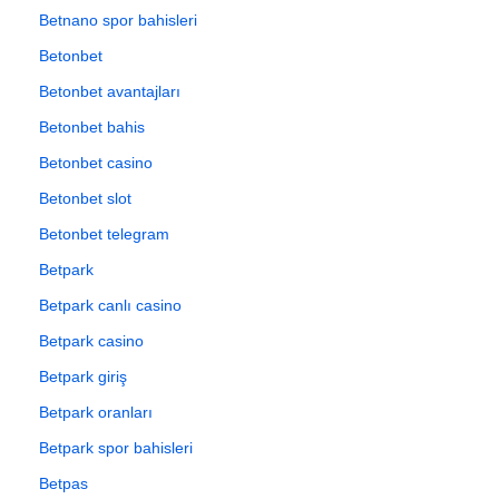
Betnano spor bahisleri
Betonbet
Betonbet avantajları
Betonbet bahis
Betonbet casino
Betonbet slot
Betonbet telegram
Betpark
Betpark canlı casino
Betpark casino
Betpark giriş
Betpark oranları
Betpark spor bahisleri
Betpas