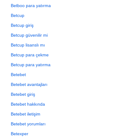
Betboo para yatırma
Betcup
Betcup giriş
Betcup güvenilir mi
Betcup lisanslı mı
Betcup para çekme
Betcup para yatırma
Betebet
Betebet avantajları
Betebet giriş
Betebet hakkında
Betebet iletişim
Betebet yorumları
Betexper