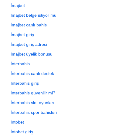
İmajbet
İmajbet belge istiyor mu
İmajbet canlı bahis
İmajbet giriş
İmajbet giriş adresi
İmajbet üyelik bonusu
İnterbahis
İnterbahis canlı destek
İnterbahis giriş
İnterbahis güvenilir mi?
İnterbahis slot oyunları
İnterbahis spor bahisleri
İntobet
İntobet giriş