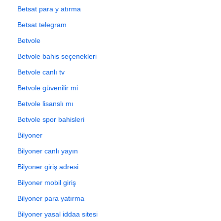
Betsat para y atırma
Betsat telegram
Betvole
Betvole bahis seçenekleri
Betvole canlı tv
Betvole güvenilir mi
Betvole lisanslı mı
Betvole spor bahisleri
Bilyoner
Bilyoner canlı yayın
Bilyoner giriş adresi
Bilyoner mobil giriş
Bilyoner para yatırma
Bilyoner yasal iddaa sitesi