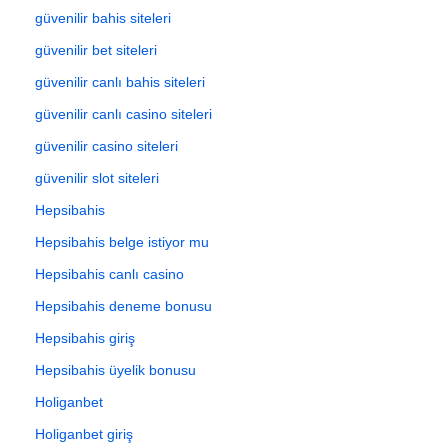
güvenilir bahis siteleri
güvenilir bet siteleri
güvenilir canlı bahis siteleri
güvenilir canlı casino siteleri
güvenilir casino siteleri
güvenilir slot siteleri
Hepsibahis
Hepsibahis belge istiyor mu
Hepsibahis canlı casino
Hepsibahis deneme bonusu
Hepsibahis giriş
Hepsibahis üyelik bonusu
Holiganbet
Holiganbet giriş