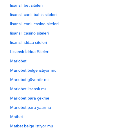
lisanslı bet siteleri
lisanslı canlı bahis siteleri
lisanslı canlı casino siteleri
lisanslı casino siteleri
lisanslı iddaa siteleri
Lisanslı İddaa Siteleri
Mariobet
Mariobet belge istiyor mu
Mariobet güvenilir mi
Mariobet lisanslı mı
Mariobet para çekme
Mariobet para yatırma
Matbet
Matbet belge istiyor mu