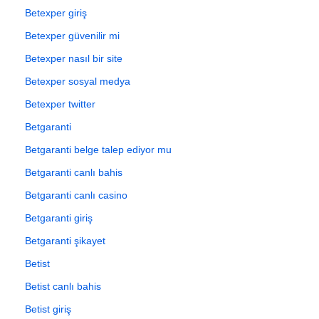
Betexper giriş
Betexper güvenilir mi
Betexper nasıl bir site
Betexper sosyal medya
Betexper twitter
Betgaranti
Betgaranti belge talep ediyor mu
Betgaranti canlı bahis
Betgaranti canlı casino
Betgaranti giriş
Betgaranti şikayet
Betist
Betist canlı bahis
Betist giriş