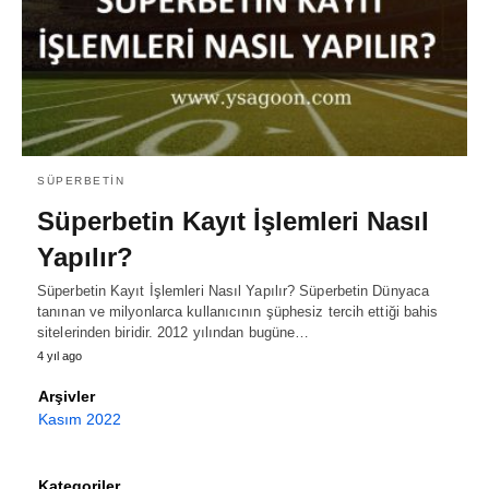
SÜPERBETIN
Süperbetin Kayıt İşlemleri Nasıl
Yapılır?
Süperbetin Kayıt İşlemleri Nasıl Yapılır? Süperbetin Dünyaca
tanınan ve milyonlarca kullanıcının şüphesiz tercih ettiği bahis
sitelerinden biridir. 2012 yılından bugüne…
4 yıl ago
Arşivler
Kasım 2022
Kategoriler