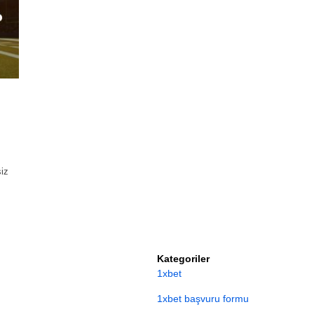
iz
Kategoriler
1xbet
1xbet başvuru formu