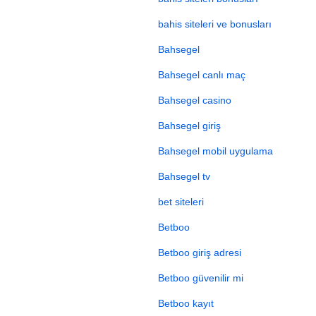
bahis siteleri ve bonusları
Bahsegel
Bahsegel canlı maç
Bahsegel casino
Bahsegel giriş
Bahsegel mobil uygulama
Bahsegel tv
bet siteleri
Betboo
Betboo giriş adresi
Betboo güvenilir mi
Betboo kayıt