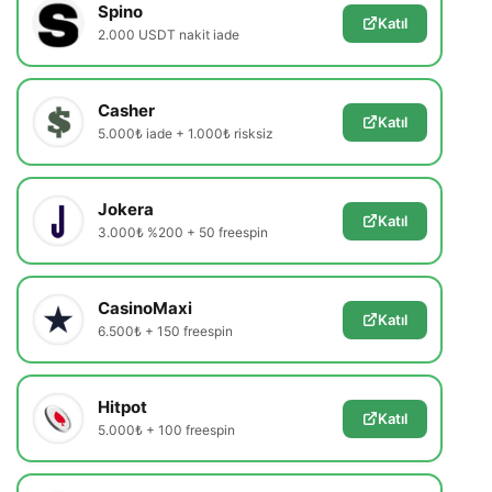
Spino
Katıl
2.000 USDT nakit iade
Casher
Katıl
5.000₺ iade + 1.000₺ risksiz
Jokera
Katıl
3.000₺ %200 + 50 freespin
CasinoMaxi
Katıl
6.500₺ + 150 freespin
Hitpot
Katıl
5.000₺ + 100 freespin