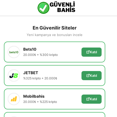
En Güvenilir Siteler
Yeni kampanya ve bonusları incele
Bets10
Katıl
20.000₺ + %300 kripto
JETBET
Katıl
%325 kripto + 20.000₺
Mobilbahis
Katıl
20.000₺ + %225 kripto