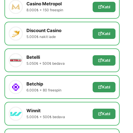
Casino Metropol
Katıl
8.000₺ + 150 freespin
Discount Casino
Katıl
5.000₺ nakit iade
Betelli
Katıl
5.050₺ + 500₺ bedava
Betchip
Katıl
6.000₺ + 80 freespin
Winnit
Katıl
5.000₺ + 500₺ bedava