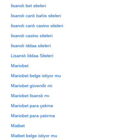
lisanslı bet siteleri
lisanslı canlı bahis siteleri
lisanslı canlı casino siteleri
lisanslı casino siteleri
lisanslı iddaa siteleri
Lisanslı İddaa Siteleri
Mariobet
Mariobet belge istiyor mu
Mariobet güvenilir mi
Mariobet lisanslı mı
Mariobet para çekme
Mariobet para yatırma
Matbet
Matbet belge istiyor mu