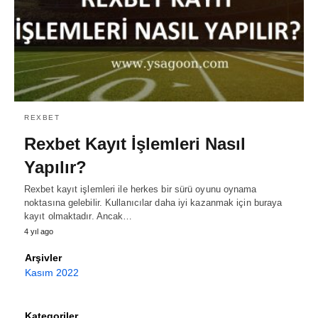
REXBET
Rexbet Kayıt İşlemleri Nasıl
Yapılır?
Rexbet kayıt işlemleri ile herkes bir sürü oyunu oynama
noktasına gelebilir. Kullanıcılar daha iyi kazanmak için buraya
kayıt olmaktadır. Ancak…
4 yıl ago
Arşivler
Kasım 2022
Kategoriler