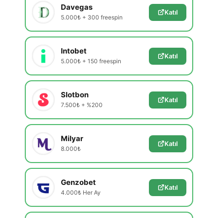
Davegas
Katıl
5.000₺ + 300 freespin
Intobet
Katıl
5.000₺ + 150 freespin
Slotbon
Katıl
7.500₺ + %200
Milyar
Katıl
8.000₺
Genzobet
Katıl
4.000₺ Her Ay