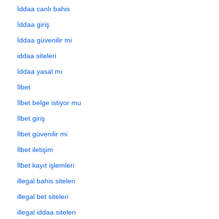
İddaa canlı bahis
İddaa giriş
İddaa güvenilir mi
iddaa siteleri
İddaa yasal mı
İlbet
İlbet belge istiyor mu
İlbet giriş
İlbet güvenilir mi
İlbet iletişim
İlbet kayıt işlemleri
illegal bahis siteleri
illegal bet siteleri
illegal iddaa siteleri