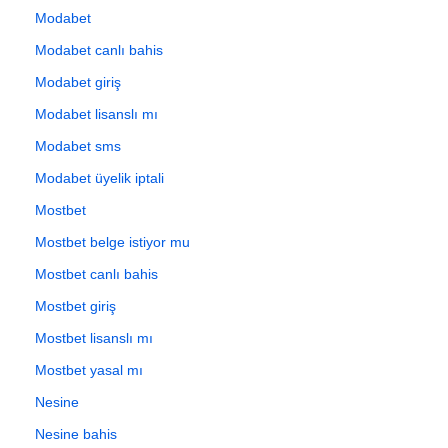
Modabet
Modabet canlı bahis
Modabet giriş
Modabet lisanslı mı
Modabet sms
Modabet üyelik iptali
Mostbet
Mostbet belge istiyor mu
Mostbet canlı bahis
Mostbet giriş
Mostbet lisanslı mı
Mostbet yasal mı
Nesine
Nesine bahis