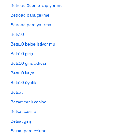
Betroad ödeme yapıyor mu
Betroad para çekme
Betroad para yatırma
Bets10
Bets10 belge istiyor mu
Bets10 giriş
Bets10 giriş adresi
Bets10 kayıt
Bets10 üyelik
Betsat
Betsat canlı casino
Betsat casino
Betsat giriş
Betsat para çekme