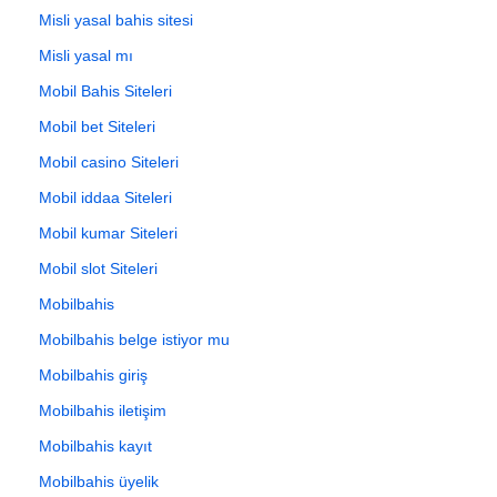
Misli yasal bahis sitesi
Misli yasal mı
Mobil Bahis Siteleri
Mobil bet Siteleri
Mobil casino Siteleri
Mobil iddaa Siteleri
Mobil kumar Siteleri
Mobil slot Siteleri
Mobilbahis
Mobilbahis belge istiyor mu
Mobilbahis giriş
Mobilbahis iletişim
Mobilbahis kayıt
Mobilbahis üyelik