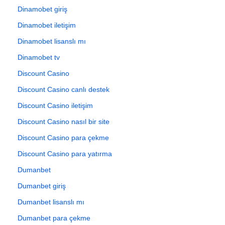
Dinamobet giriş
Dinamobet iletişim
Dinamobet lisanslı mı
Dinamobet tv
Discount Casino
Discount Casino canlı destek
Discount Casino iletişim
Discount Casino nasıl bir site
Discount Casino para çekme
Discount Casino para yatırma
Dumanbet
Dumanbet giriş
Dumanbet lisanslı mı
Dumanbet para çekme