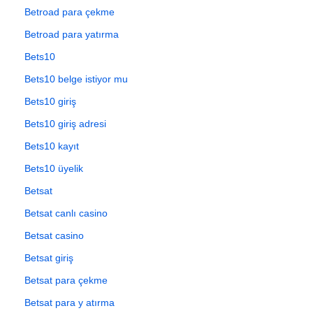
Betroad para çekme
Betroad para yatırma
Bets10
Bets10 belge istiyor mu
Bets10 giriş
Bets10 giriş adresi
Bets10 kayıt
Bets10 üyelik
Betsat
Betsat canlı casino
Betsat casino
Betsat giriş
Betsat para çekme
Betsat para y atırma