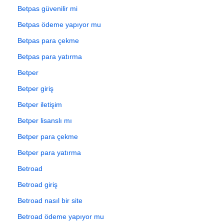
Betpas güvenilir mi
Betpas ödeme yapıyor mu
Betpas para çekme
Betpas para yatırma
Betper
Betper giriş
Betper iletişim
Betper lisanslı mı
Betper para çekme
Betper para yatırma
Betroad
Betroad giriş
Betroad nasıl bir site
Betroad ödeme yapıyor mu