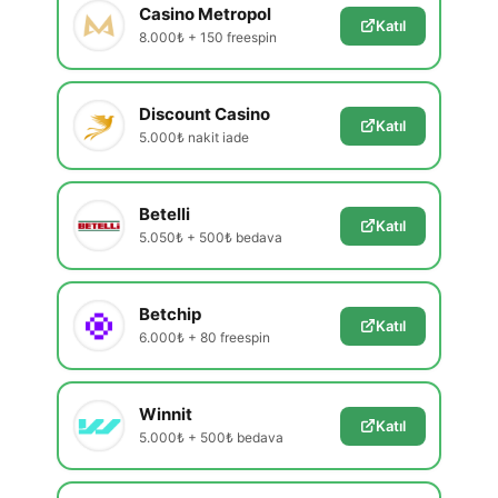
Casino Metropol
Katıl
8.000₺ + 150 freespin
Discount Casino
Katıl
5.000₺ nakit iade
Betelli
Katıl
5.050₺ + 500₺ bedava
Betchip
Katıl
6.000₺ + 80 freespin
Winnit
Katıl
5.000₺ + 500₺ bedava