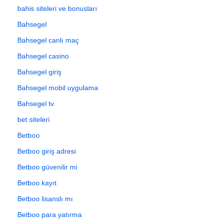
bahis siteleri ve bonusları
Bahsegel
Bahsegel canlı maç
Bahsegel casino
Bahsegel giriş
Bahsegel mobil uygulama
Bahsegel tv
bet siteleri
Betboo
Betboo giriş adresi
Betboo güvenilir mi
Betboo kayıt
Betboo lisanslı mı
Betboo para yatırma