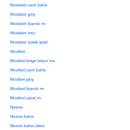
Modabet canlı bahis
Modabet giriş
Modabet lisanslı mı
Modabet sms
Modabet üyelik iptali
Mostbet
Mostbet belge istiyor mu
Mostbet canlı bahis
Mostbet giriş
Mostbet lisanslı mı
Mostbet yasal mı
Nesine
Nesine bahis
Nesine bahis sitesi