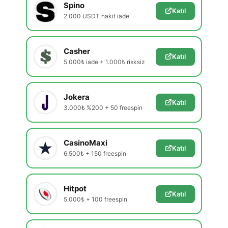
Spino
Katıl
2.000 USDT nakit iade
Casher
Katıl
5.000₺ iade + 1.000₺ risksiz
Jokera
Katıl
3.000₺ %200 + 50 freespin
CasinoMaxi
Katıl
6.500₺ + 150 freespin
Hitpot
Katıl
5.000₺ + 100 freespin