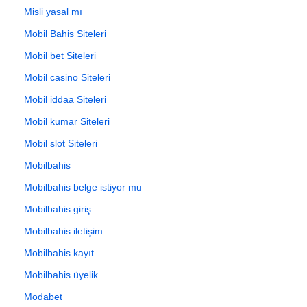
Misli yasal mı
Mobil Bahis Siteleri
Mobil bet Siteleri
Mobil casino Siteleri
Mobil iddaa Siteleri
Mobil kumar Siteleri
Mobil slot Siteleri
Mobilbahis
Mobilbahis belge istiyor mu
Mobilbahis giriş
Mobilbahis iletişim
Mobilbahis kayıt
Mobilbahis üyelik
Modabet