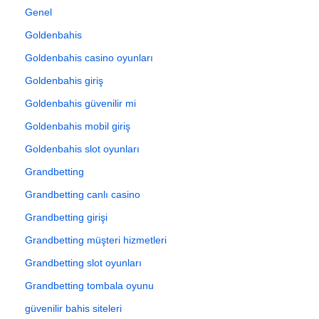
Genel
Goldenbahis
Goldenbahis casino oyunları
Goldenbahis giriş
Goldenbahis güvenilir mi
Goldenbahis mobil giriş
Goldenbahis slot oyunları
Grandbetting
Grandbetting canlı casino
Grandbetting girişi
Grandbetting müşteri hizmetleri
Grandbetting slot oyunları
Grandbetting tombala oyunu
güvenilir bahis siteleri