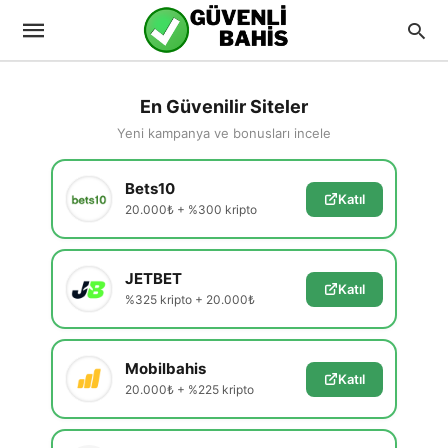
En Güvenilir Siteler
Yeni kampanya ve bonusları incele
Bets10
Katıl
20.000₺ + %300 kripto
JETBET
Katıl
%325 kripto + 20.000₺
Mobilbahis
Katıl
20.000₺ + %225 kripto