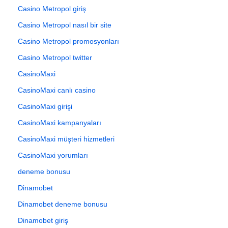
Casino Metropol giriş
Casino Metropol nasıl bir site
Casino Metropol promosyonları
Casino Metropol twitter
CasinoMaxi
CasinoMaxi canlı casino
CasinoMaxi girişi
CasinoMaxi kampanyaları
CasinoMaxi müşteri hizmetleri
CasinoMaxi yorumları
deneme bonusu
Dinamobet
Dinamobet deneme bonusu
Dinamobet giriş