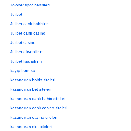
Jojobet spor bahisleri
Julibet
Julibet canlı bahisler
Julibet canlı casino
Julibet casino
Julibet güvenilir mi
Julibet lisanslı mı
kayıp bonusu
kazandıran bahis siteleri
kazandıran bet siteleri
kazandıran canlı bahis siteleri
kazandıran canlı casino siteleri
kazandıran casino siteleri
kazandıran slot siteleri