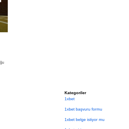
oğu
Kategoriler
1xbet
1xbet başvuru formu
1xbet belge istiyor mu