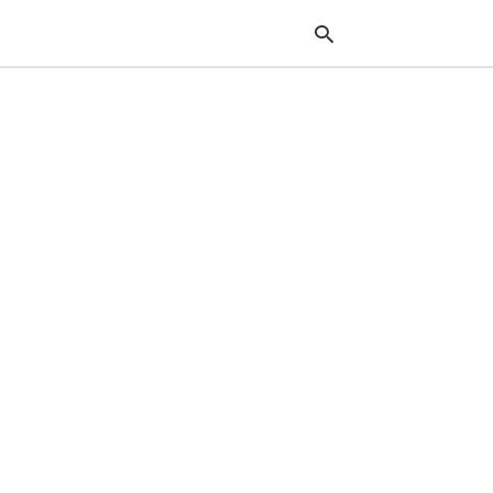
Typ
your
sea
que
and
hit
ente