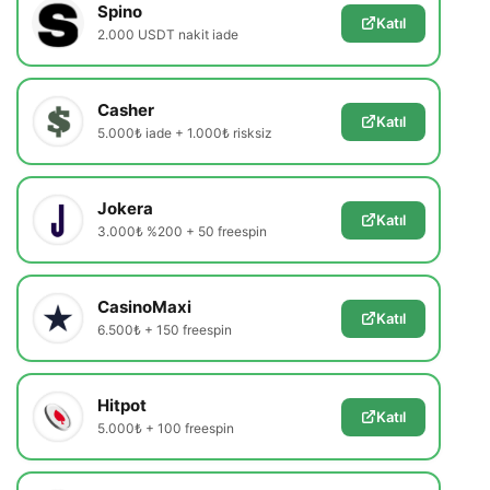
Spino
Katıl
2.000 USDT nakit iade
Casher
Katıl
5.000₺ iade + 1.000₺ risksiz
Jokera
Katıl
3.000₺ %200 + 50 freespin
CasinoMaxi
Katıl
6.500₺ + 150 freespin
Hitpot
Katıl
5.000₺ + 100 freespin