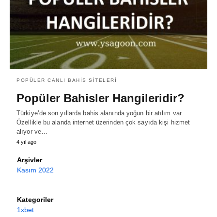
POPÜLER CANLI BAHIS SITELERI
Popüler Bahisler Hangileridir?
Türkiye’de son yıllarda bahis alanında yoğun bir atılım var.
Özellikle bu alanda internet üzerinden çok sayıda kişi hizmet
alıyor ve…
4 yıl ago
Arşivler
Kasım 2022
Kategoriler
1xbet