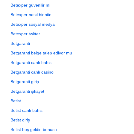
Betexper güvenilir mi
Betexper nasıl bir site
Betexper sosyal medya
Betexper twitter
Betgaranti
Betgaranti belge talep ediyor mu
Betgaranti canlı bahis
Betgaranti canlı casino
Betgaranti giriş
Betgaranti şikayet
Betist
Betist canlı bahis
Betist giriş
Betist hoş geldin bonusu