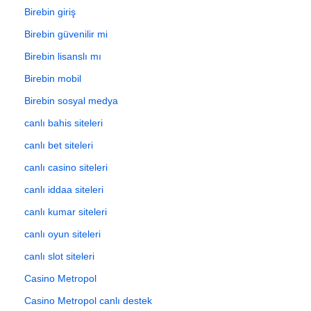
Birebin giriş
Birebin güvenilir mi
Birebin lisanslı mı
Birebin mobil
Birebin sosyal medya
canlı bahis siteleri
canlı bet siteleri
canlı casino siteleri
canlı iddaa siteleri
canlı kumar siteleri
canlı oyun siteleri
canlı slot siteleri
Casino Metropol
Casino Metropol canlı destek