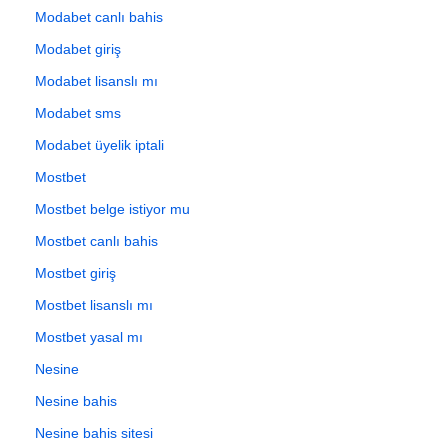
Modabet canlı bahis
Modabet giriş
Modabet lisanslı mı
Modabet sms
Modabet üyelik iptali
Mostbet
Mostbet belge istiyor mu
Mostbet canlı bahis
Mostbet giriş
Mostbet lisanslı mı
Mostbet yasal mı
Nesine
Nesine bahis
Nesine bahis sitesi