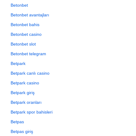
Betonbet
Betonbet avantajları
Betonbet bahis
Betonbet casino
Betonbet slot
Betonbet telegram
Betpark
Betpark canlı casino
Betpark casino
Betpark giriş
Betpark oranları
Betpark spor bahisleri
Betpas
Betpas giriş