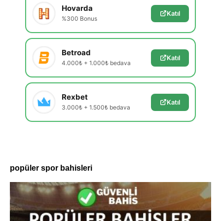
Hovarda
Katıl
%300 Bonus
Betroad
Katıl
4.000₺ + 1.000₺ bedava
Rexbet
Katıl
3.000₺ + 1.500₺ bedava
popüler spor bahisleri