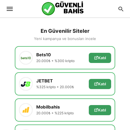
En Güvenilir Siteler
Yeni kampanya ve bonusları incele
Bets10
Katıl
20.000₺ + %300 kripto
JETBET
Katıl
%325 kripto + 20.000₺
Mobilbahis
Katıl
20.000₺ + %225 kripto