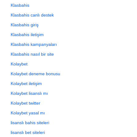
Klasbahis
Klasbahis canlı destek
Klasbahis giriş
Klasbahis iletişim
Klasbahis kampanyaları
Klasbahis nasıl bir site
Kolaybet
Kolaybet deneme bonusu
Kolaybet iletişim
Kolaybet lisanslı mı
Kolaybet twitter
Kolaybet yasal mı
lisanslı bahis siteleri
lisanslı bet siteleri