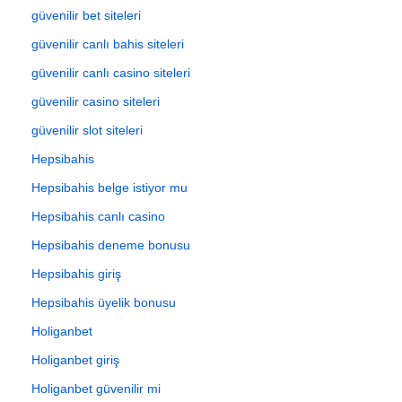
güvenilir bet siteleri
güvenilir canlı bahis siteleri
güvenilir canlı casino siteleri
güvenilir casino siteleri
güvenilir slot siteleri
Hepsibahis
Hepsibahis belge istiyor mu
Hepsibahis canlı casino
Hepsibahis deneme bonusu
Hepsibahis giriş
Hepsibahis üyelik bonusu
Holiganbet
Holiganbet giriş
Holiganbet güvenilir mi