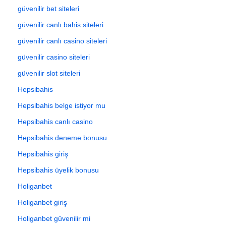
güvenilir bet siteleri
güvenilir canlı bahis siteleri
güvenilir canlı casino siteleri
güvenilir casino siteleri
güvenilir slot siteleri
Hepsibahis
Hepsibahis belge istiyor mu
Hepsibahis canlı casino
Hepsibahis deneme bonusu
Hepsibahis giriş
Hepsibahis üyelik bonusu
Holiganbet
Holiganbet giriş
Holiganbet güvenilir mi