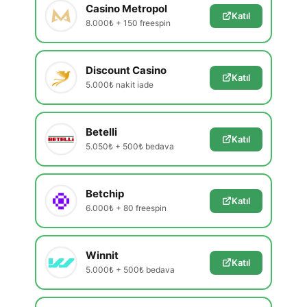
Casino Metropol
Katıl
8.000₺ + 150 freespin
Discount Casino
Katıl
5.000₺ nakit iade
Betelli
Katıl
5.050₺ + 500₺ bedava
Betchip
Katıl
6.000₺ + 80 freespin
Winnit
Katıl
5.000₺ + 500₺ bedava