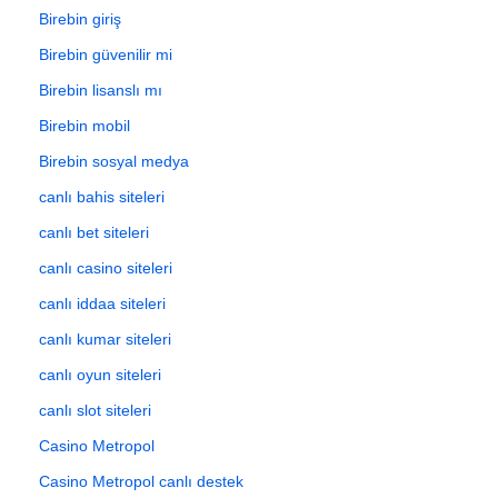
Birebin giriş
Birebin güvenilir mi
Birebin lisanslı mı
Birebin mobil
Birebin sosyal medya
canlı bahis siteleri
canlı bet siteleri
canlı casino siteleri
canlı iddaa siteleri
canlı kumar siteleri
canlı oyun siteleri
canlı slot siteleri
Casino Metropol
Casino Metropol canlı destek