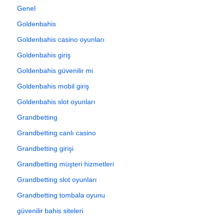
Genel
Goldenbahis
Goldenbahis casino oyunları
Goldenbahis giriş
Goldenbahis güvenilir mi
Goldenbahis mobil giriş
Goldenbahis slot oyunları
Grandbetting
Grandbetting canlı casino
Grandbetting girişi
Grandbetting müşteri hizmetleri
Grandbetting slot oyunları
Grandbetting tombala oyunu
güvenilir bahis siteleri