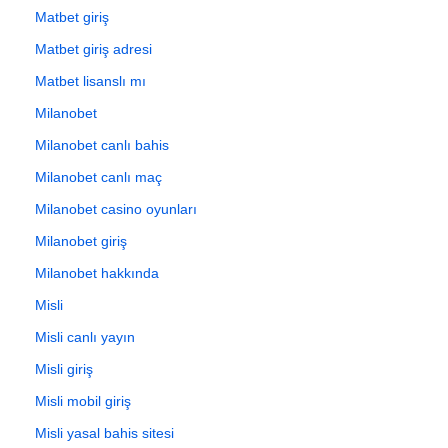
Matbet giriş
Matbet giriş adresi
Matbet lisanslı mı
Milanobet
Milanobet canlı bahis
Milanobet canlı maç
Milanobet casino oyunları
Milanobet giriş
Milanobet hakkında
Misli
Misli canlı yayın
Misli giriş
Misli mobil giriş
Misli yasal bahis sitesi