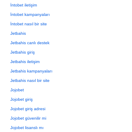
İntobet iletişim
İntobet kampanyaları
İntobet nasıl bir site
Jetbahis
Jetbahis canlı destek
Jetbahis giriş
Jetbahis iletişim
Jetbahis kampanyaları
Jetbahis nasıl bir site
Jojobet
Jojobet giriş
Jojobet giriş adresi
Jojobet güvenilir mi
Jojobet lisanslı mı