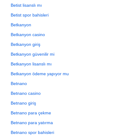
Betist lisanslı mı
Betist spor bahisleri
Betkanyon
Betkanyon casino
Betkanyon giriş
Betkanyon güvenilir mi
Betkanyon lisanslı mı
Betkanyon ödeme yapıyor mu
Betnano
Betnano casino
Betnano giriş
Betnano para çekme
Betnano para yatırma
Betnano spor bahisleri