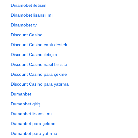
Dinamobet iletişim
Dinamobet lisanslı mı
Dinamobet tv
Discount Casino
Discount Casino canlı destek
Discount Casino iletişim
Discount Casino nasıl bir site
Discount Casino para çekme
Discount Casino para yatırma
Dumanbet
Dumanbet giriş
Dumanbet lisanslı mı
Dumanbet para çekme
Dumanbet para yatırma