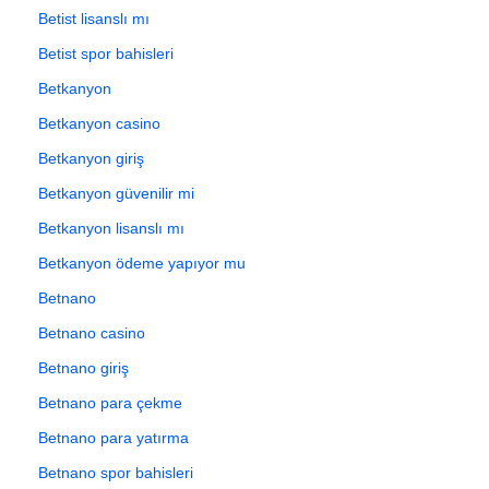
Betist lisanslı mı
Betist spor bahisleri
Betkanyon
Betkanyon casino
Betkanyon giriş
Betkanyon güvenilir mi
Betkanyon lisanslı mı
Betkanyon ödeme yapıyor mu
Betnano
Betnano casino
Betnano giriş
Betnano para çekme
Betnano para yatırma
Betnano spor bahisleri