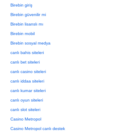
Birebin giriş
Birebin güvenilir mi
Birebin lisanslı mı
Birebin mobil
Birebin sosyal medya
canlı bahis siteleri
canlı bet siteleri
canlı casino siteleri
canlı iddaa siteleri
canlı kumar siteleri
canlı oyun siteleri
canlı slot siteleri
Casino Metropol
Casino Metropol canlı destek