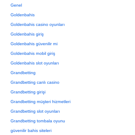
Genel
Goldenbahis
Goldenbahis casino oyunları
Goldenbahis giriş
Goldenbahis güvenilir mi
Goldenbahis mobil giriş
Goldenbahis slot oyunları
Grandbetting
Grandbetting canlı casino
Grandbetting girişi
Grandbetting müşteri hizmetleri
Grandbetting slot oyunları
Grandbetting tombala oyunu
güvenilir bahis siteleri