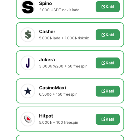
Spino
Katıl
2.000 USDT nakit iade
Casher
Katıl
5.000₺ iade + 1.000₺ risksiz
Jokera
Katıl
3.000₺ %200 + 50 freespin
CasinoMaxi
Katıl
6.500₺ + 150 freespin
Hitpot
Katıl
5.000₺ + 100 freespin