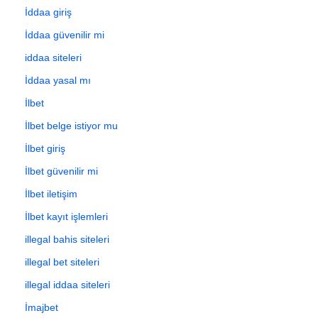
İddaa giriş
İddaa güvenilir mi
iddaa siteleri
İddaa yasal mı
İlbet
İlbet belge istiyor mu
İlbet giriş
İlbet güvenilir mi
İlbet iletişim
İlbet kayıt işlemleri
illegal bahis siteleri
illegal bet siteleri
illegal iddaa siteleri
İmajbet