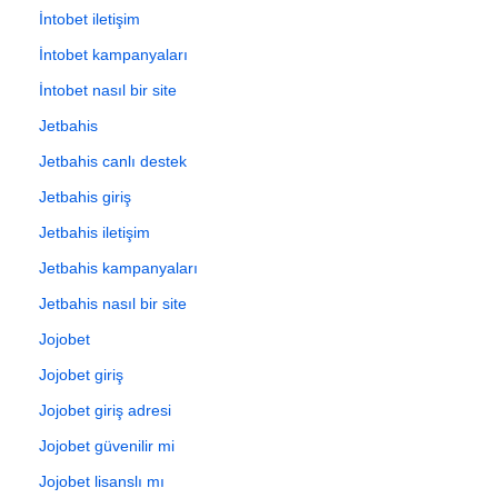
İntobet iletişim
İntobet kampanyaları
İntobet nasıl bir site
Jetbahis
Jetbahis canlı destek
Jetbahis giriş
Jetbahis iletişim
Jetbahis kampanyaları
Jetbahis nasıl bir site
Jojobet
Jojobet giriş
Jojobet giriş adresi
Jojobet güvenilir mi
Jojobet lisanslı mı