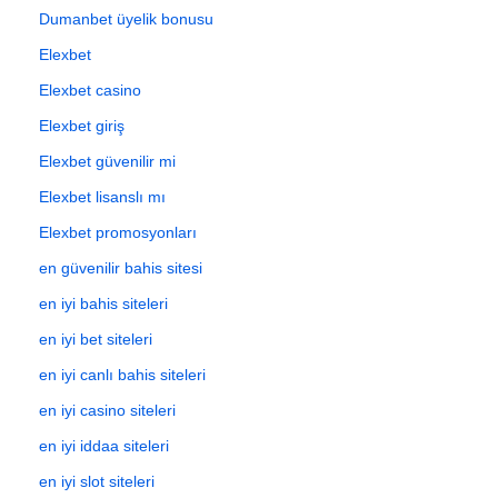
Dumanbet üyelik bonusu
Elexbet
Elexbet casino
Elexbet giriş
Elexbet güvenilir mi
Elexbet lisanslı mı
Elexbet promosyonları
en güvenilir bahis sitesi
en iyi bahis siteleri
en iyi bet siteleri
en iyi canlı bahis siteleri
en iyi casino siteleri
en iyi iddaa siteleri
en iyi slot siteleri