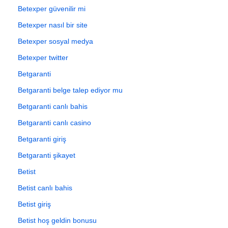
Betexper güvenilir mi
Betexper nasıl bir site
Betexper sosyal medya
Betexper twitter
Betgaranti
Betgaranti belge talep ediyor mu
Betgaranti canlı bahis
Betgaranti canlı casino
Betgaranti giriş
Betgaranti şikayet
Betist
Betist canlı bahis
Betist giriş
Betist hoş geldin bonusu