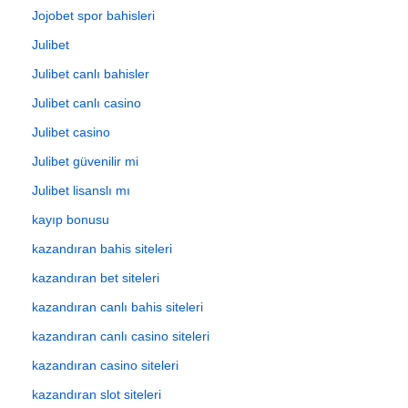
Jojobet spor bahisleri
Julibet
Julibet canlı bahisler
Julibet canlı casino
Julibet casino
Julibet güvenilir mi
Julibet lisanslı mı
kayıp bonusu
kazandıran bahis siteleri
kazandıran bet siteleri
kazandıran canlı bahis siteleri
kazandıran canlı casino siteleri
kazandıran casino siteleri
kazandıran slot siteleri