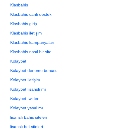
Klasbahis
Klasbahis canlı destek
Klasbahis giriş
Klasbahis iletişim
Klasbahis kampanyaları
Klasbahis nasıl bir site
Kolaybet
Kolaybet deneme bonusu
Kolaybet iletişim
Kolaybet lisanslı mı
Kolaybet twitter
Kolaybet yasal mı
lisanslı bahis siteleri
lisanslı bet siteleri