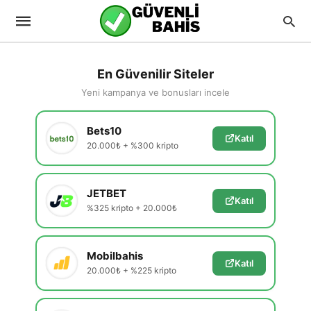
En Güvenilir Siteler
Yeni kampanya ve bonusları incele
Bets10
Katıl
20.000₺ + %300 kripto
JETBET
Katıl
%325 kripto + 20.000₺
Mobilbahis
Katıl
20.000₺ + %225 kripto