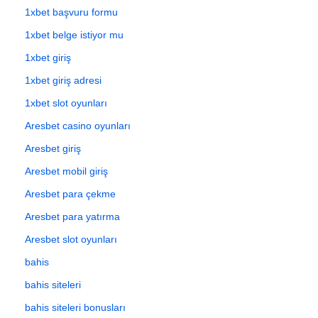
1xbet başvuru formu
1xbet belge istiyor mu
1xbet giriş
1xbet giriş adresi
1xbet slot oyunları
Aresbet casino oyunları
Aresbet giriş
Aresbet mobil giriş
Aresbet para çekme
Aresbet para yatırma
Aresbet slot oyunları
bahis
bahis siteleri
bahis siteleri bonusları