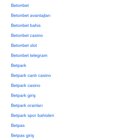
Betonbet
Betonbet avantajları
Betonbet bahis
Betonbet casino
Betonbet slot
Betonbet telegram
Betpark
Betpark canlı casino
Betpark casino
Betpark giriş
Betpark oranları
Betpark spor bahisleri
Betpas
Betpas giriş