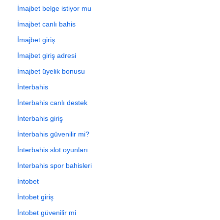
İmajbet belge istiyor mu
İmajbet canlı bahis
İmajbet giriş
İmajbet giriş adresi
İmajbet üyelik bonusu
İnterbahis
İnterbahis canlı destek
İnterbahis giriş
İnterbahis güvenilir mi?
İnterbahis slot oyunları
İnterbahis spor bahisleri
İntobet
İntobet giriş
İntobet güvenilir mi