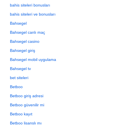
bahis siteleri bonusları
bahis siteleri ve bonusları
Bahsegel
Bahsegel canlı maç
Bahsegel casino
Bahsegel giriş
Bahsegel mobil uygulama
Bahsegel tv
bet siteleri
Betboo
Betboo giriş adresi
Betboo güvenilir mi
Betboo kayıt
Betboo lisanslı mı