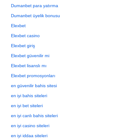
Dumanbet para yatırma
Dumanbet üyelik bonusu
Elexbet
Elexbet casino
Elexbet giriş
Elexbet güvenilir mi
Elexbet lisanslı mı
Elexbet promosyonları
en güvenilir bahis sitesi
en iyi bahis siteleri
en iyi bet siteleri
en iyi canlı bahis siteleri
en iyi casino siteleri
en iyi iddaa siteleri