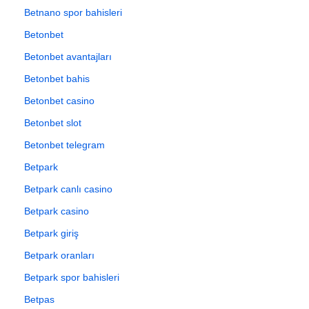
Betnano spor bahisleri
Betonbet
Betonbet avantajları
Betonbet bahis
Betonbet casino
Betonbet slot
Betonbet telegram
Betpark
Betpark canlı casino
Betpark casino
Betpark giriş
Betpark oranları
Betpark spor bahisleri
Betpas