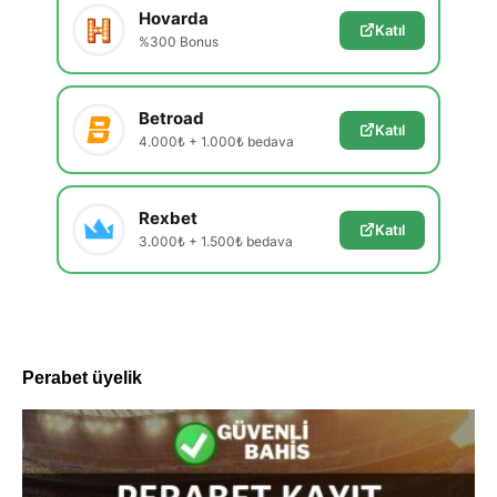
Hovarda
Katıl
%300 Bonus
Betroad
Katıl
4.000₺ + 1.000₺ bedava
Rexbet
Katıl
3.000₺ + 1.500₺ bedava
Perabet üyelik