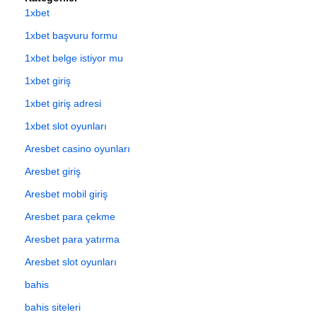
1xbet
1xbet başvuru formu
1xbet belge istiyor mu
1xbet giriş
1xbet giriş adresi
1xbet slot oyunları
Aresbet casino oyunları
Aresbet giriş
Aresbet mobil giriş
Aresbet para çekme
Aresbet para yatırma
Aresbet slot oyunları
bahis
bahis siteleri