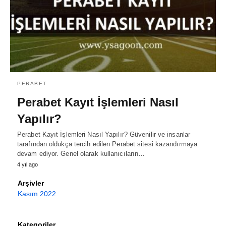
PERABET
Perabet Kayıt İşlemleri Nasıl
Yapılır?
Perabet Kayıt İşlemleri Nasıl Yapılır? Güvenilir ve insanlar
tarafından oldukça tercih edilen Perabet sitesi kazandırmaya
devam ediyor. Genel olarak kullanıcıların…
4 yıl ago
Arşivler
Kasım 2022
Kategoriler