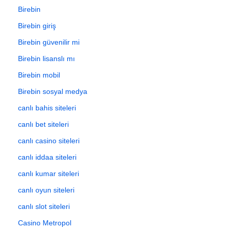
Birebin
Birebin giriş
Birebin güvenilir mi
Birebin lisanslı mı
Birebin mobil
Birebin sosyal medya
canlı bahis siteleri
canlı bet siteleri
canlı casino siteleri
canlı iddaa siteleri
canlı kumar siteleri
canlı oyun siteleri
canlı slot siteleri
Casino Metropol