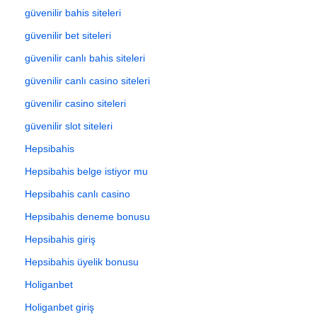
güvenilir bahis siteleri
güvenilir bet siteleri
güvenilir canlı bahis siteleri
güvenilir canlı casino siteleri
güvenilir casino siteleri
güvenilir slot siteleri
Hepsibahis
Hepsibahis belge istiyor mu
Hepsibahis canlı casino
Hepsibahis deneme bonusu
Hepsibahis giriş
Hepsibahis üyelik bonusu
Holiganbet
Holiganbet giriş