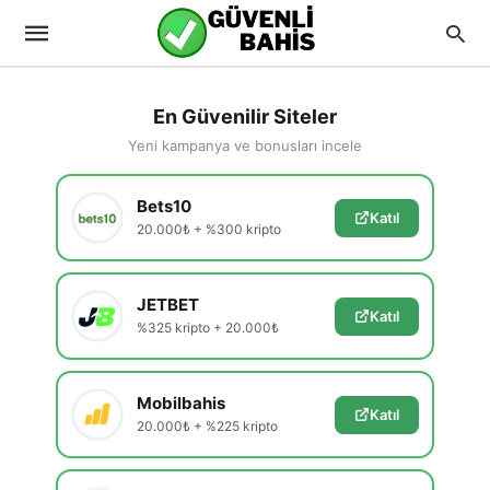
En Güvenilir Siteler
Yeni kampanya ve bonusları incele
Bets10
Katıl
20.000₺ + %300 kripto
JETBET
Katıl
%325 kripto + 20.000₺
Mobilbahis
Katıl
20.000₺ + %225 kripto