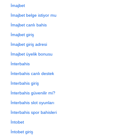
İmajbet
İmajbet belge istiyor mu
İmajbet canlı bahis
İmajbet giriş
İmajbet giriş adresi
İmajbet üyelik bonusu
İnterbahis
İnterbahis canlı destek
İnterbahis giriş
İnterbahis güvenilir mi?
İnterbahis slot oyunları
İnterbahis spor bahisleri
İntobet
İntobet giriş