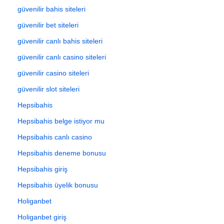
güvenilir bahis siteleri
güvenilir bet siteleri
güvenilir canlı bahis siteleri
güvenilir canlı casino siteleri
güvenilir casino siteleri
güvenilir slot siteleri
Hepsibahis
Hepsibahis belge istiyor mu
Hepsibahis canlı casino
Hepsibahis deneme bonusu
Hepsibahis giriş
Hepsibahis üyelik bonusu
Holiganbet
Holiganbet giriş