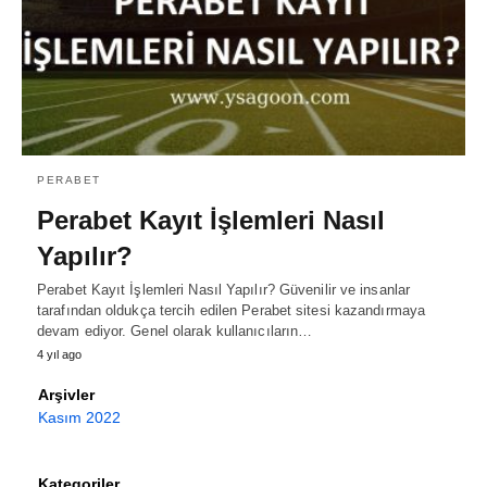
PERABET
Perabet Kayıt İşlemleri Nasıl
Yapılır?
Perabet Kayıt İşlemleri Nasıl Yapılır? Güvenilir ve insanlar
tarafından oldukça tercih edilen Perabet sitesi kazandırmaya
devam ediyor. Genel olarak kullanıcıların…
4 yıl ago
Arşivler
Kasım 2022
Kategoriler