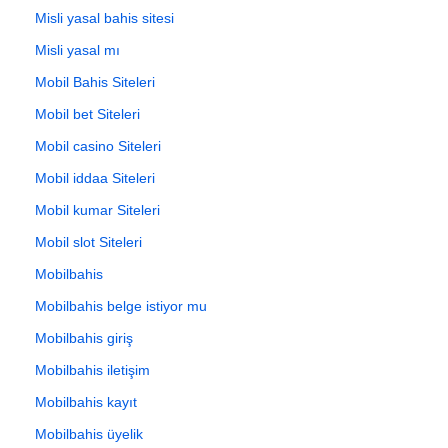
Misli yasal bahis sitesi
Misli yasal mı
Mobil Bahis Siteleri
Mobil bet Siteleri
Mobil casino Siteleri
Mobil iddaa Siteleri
Mobil kumar Siteleri
Mobil slot Siteleri
Mobilbahis
Mobilbahis belge istiyor mu
Mobilbahis giriş
Mobilbahis iletişim
Mobilbahis kayıt
Mobilbahis üyelik