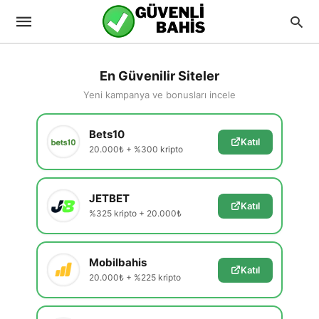
En Güvenilir Siteler
Yeni kampanya ve bonusları incele
Bets10
Katıl
20.000₺ + %300 kripto
JETBET
Katıl
%325 kripto + 20.000₺
Mobilbahis
Katıl
20.000₺ + %225 kripto