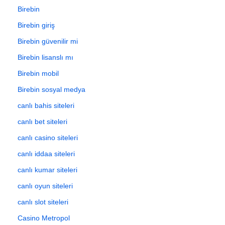
Birebin
Birebin giriş
Birebin güvenilir mi
Birebin lisanslı mı
Birebin mobil
Birebin sosyal medya
canlı bahis siteleri
canlı bet siteleri
canlı casino siteleri
canlı iddaa siteleri
canlı kumar siteleri
canlı oyun siteleri
canlı slot siteleri
Casino Metropol