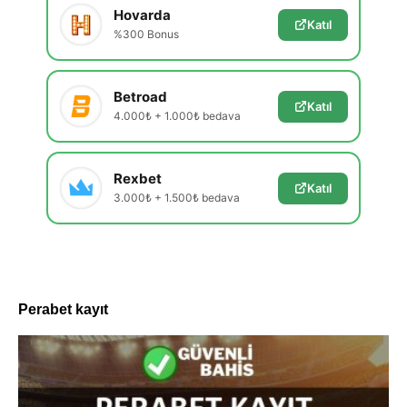
Hovarda
Katıl
%300 Bonus
Betroad
Katıl
4.000₺ + 1.000₺ bedava
Rexbet
Katıl
3.000₺ + 1.500₺ bedava
Perabet kayıt