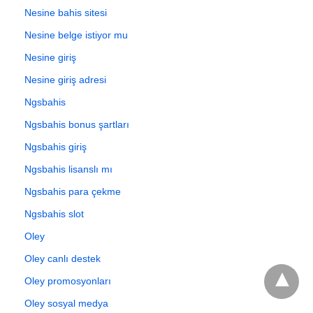
Nesine bahis sitesi
Nesine belge istiyor mu
Nesine giriş
Nesine giriş adresi
Ngsbahis
Ngsbahis bonus şartları
Ngsbahis giriş
Ngsbahis lisanslı mı
Ngsbahis para çekme
Ngsbahis slot
Oley
Oley canlı destek
Oley promosyonları
Oley sosyal medya