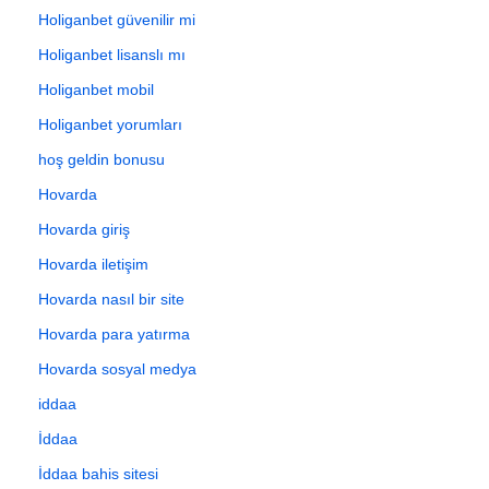
Holiganbet güvenilir mi
Holiganbet lisanslı mı
Holiganbet mobil
Holiganbet yorumları
hoş geldin bonusu
Hovarda
Hovarda giriş
Hovarda iletişim
Hovarda nasıl bir site
Hovarda para yatırma
Hovarda sosyal medya
iddaa
İddaa
İddaa bahis sitesi