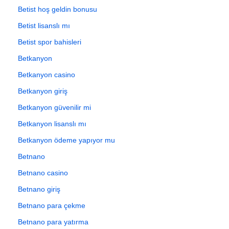
Betist hoş geldin bonusu
Betist lisanslı mı
Betist spor bahisleri
Betkanyon
Betkanyon casino
Betkanyon giriş
Betkanyon güvenilir mi
Betkanyon lisanslı mı
Betkanyon ödeme yapıyor mu
Betnano
Betnano casino
Betnano giriş
Betnano para çekme
Betnano para yatırma