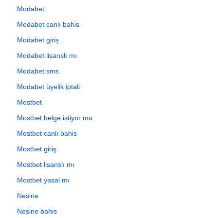
Modabet
Modabet canlı bahis
Modabet giriş
Modabet lisanslı mı
Modabet sms
Modabet üyelik iptali
Mostbet
Mostbet belge istiyor mu
Mostbet canlı bahis
Mostbet giriş
Mostbet lisanslı mı
Mostbet yasal mı
Nesine
Nesine bahis