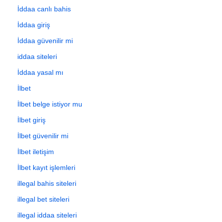
İddaa canlı bahis
İddaa giriş
İddaa güvenilir mi
iddaa siteleri
İddaa yasal mı
İlbet
İlbet belge istiyor mu
İlbet giriş
İlbet güvenilir mi
İlbet iletişim
İlbet kayıt işlemleri
illegal bahis siteleri
illegal bet siteleri
illegal iddaa siteleri