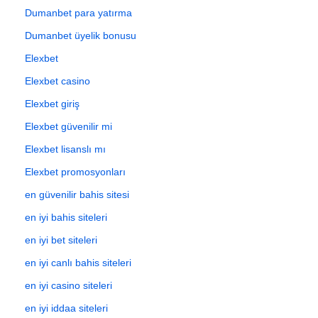
Dumanbet para yatırma
Dumanbet üyelik bonusu
Elexbet
Elexbet casino
Elexbet giriş
Elexbet güvenilir mi
Elexbet lisanslı mı
Elexbet promosyonları
en güvenilir bahis sitesi
en iyi bahis siteleri
en iyi bet siteleri
en iyi canlı bahis siteleri
en iyi casino siteleri
en iyi iddaa siteleri