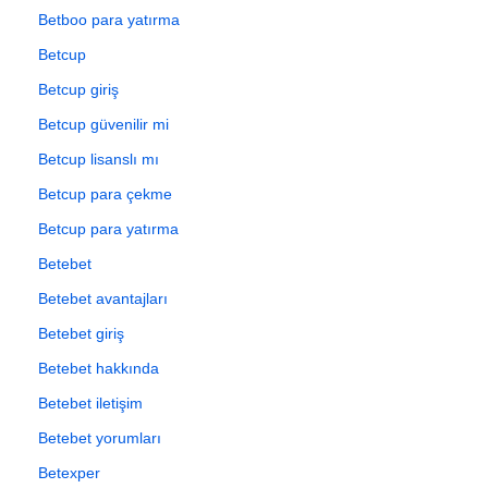
Betboo para yatırma
Betcup
Betcup giriş
Betcup güvenilir mi
Betcup lisanslı mı
Betcup para çekme
Betcup para yatırma
Betebet
Betebet avantajları
Betebet giriş
Betebet hakkında
Betebet iletişim
Betebet yorumları
Betexper