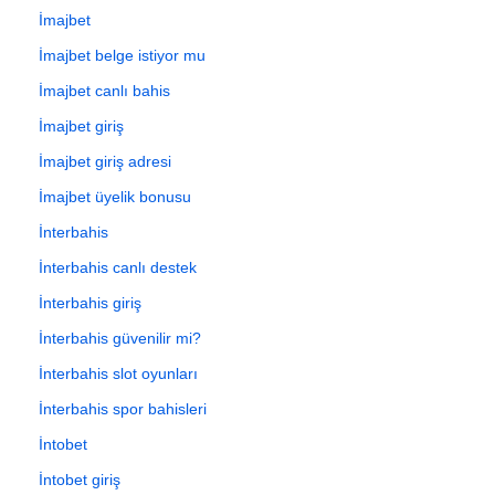
İmajbet
İmajbet belge istiyor mu
İmajbet canlı bahis
İmajbet giriş
İmajbet giriş adresi
İmajbet üyelik bonusu
İnterbahis
İnterbahis canlı destek
İnterbahis giriş
İnterbahis güvenilir mi?
İnterbahis slot oyunları
İnterbahis spor bahisleri
İntobet
İntobet giriş