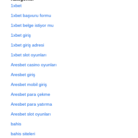
1xbet
1xbet başvuru formu
1xbet belge istiyor mu
1xbet giriş
1xbet giriş adresi
1xbet slot oyunları
Aresbet casino oyunları
Aresbet giriş
Aresbet mobil giriş
Aresbet para çekme
Aresbet para yatırma
Aresbet slot oyunları
bahis
bahis siteleri