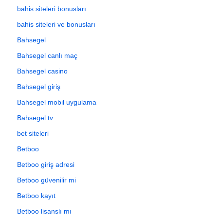
bahis siteleri bonusları
bahis siteleri ve bonusları
Bahsegel
Bahsegel canlı maç
Bahsegel casino
Bahsegel giriş
Bahsegel mobil uygulama
Bahsegel tv
bet siteleri
Betboo
Betboo giriş adresi
Betboo güvenilir mi
Betboo kayıt
Betboo lisanslı mı