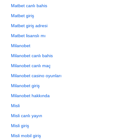
Matbet canlı bahis
Matbet giriş
Matbet giriş adresi
Matbet lisanslı mı
Milanobet
Milanobet canlı bahis
Milanobet canlı maç
Milanobet casino oyunları
Milanobet giriş
Milanobet hakkında
Misli
Misli canlı yayın
Misli giriş
Misli mobil giriş