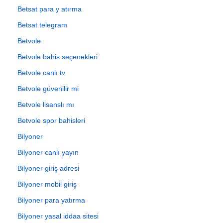
Betsat para y atırma
Betsat telegram
Betvole
Betvole bahis seçenekleri
Betvole canlı tv
Betvole güvenilir mi
Betvole lisanslı mı
Betvole spor bahisleri
Bilyoner
Bilyoner canlı yayın
Bilyoner giriş adresi
Bilyoner mobil giriş
Bilyoner para yatırma
Bilyoner yasal iddaa sitesi