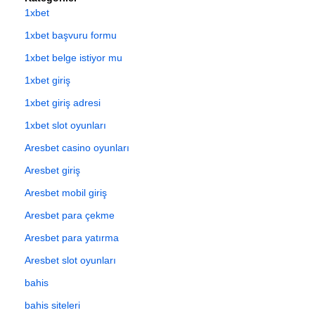
1xbet
1xbet başvuru formu
1xbet belge istiyor mu
1xbet giriş
1xbet giriş adresi
1xbet slot oyunları
Aresbet casino oyunları
Aresbet giriş
Aresbet mobil giriş
Aresbet para çekme
Aresbet para yatırma
Aresbet slot oyunları
bahis
bahis siteleri