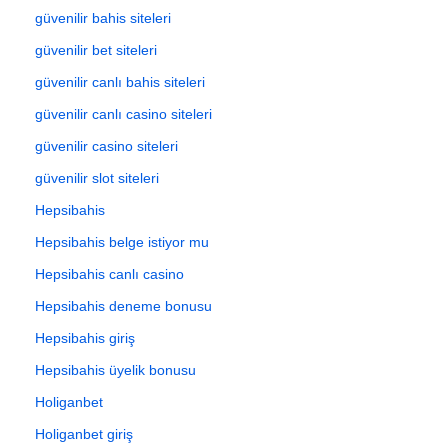
güvenilir bahis siteleri
güvenilir bet siteleri
güvenilir canlı bahis siteleri
güvenilir canlı casino siteleri
güvenilir casino siteleri
güvenilir slot siteleri
Hepsibahis
Hepsibahis belge istiyor mu
Hepsibahis canlı casino
Hepsibahis deneme bonusu
Hepsibahis giriş
Hepsibahis üyelik bonusu
Holiganbet
Holiganbet giriş