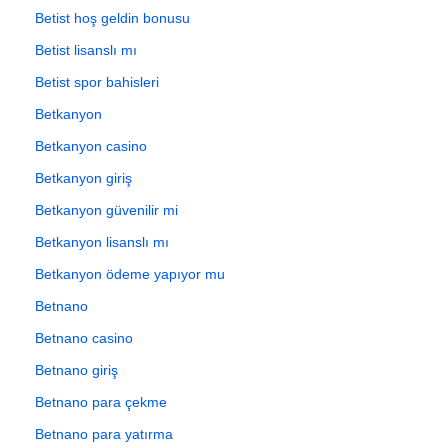
Betist hoş geldin bonusu
Betist lisanslı mı
Betist spor bahisleri
Betkanyon
Betkanyon casino
Betkanyon giriş
Betkanyon güvenilir mi
Betkanyon lisanslı mı
Betkanyon ödeme yapıyor mu
Betnano
Betnano casino
Betnano giriş
Betnano para çekme
Betnano para yatırma