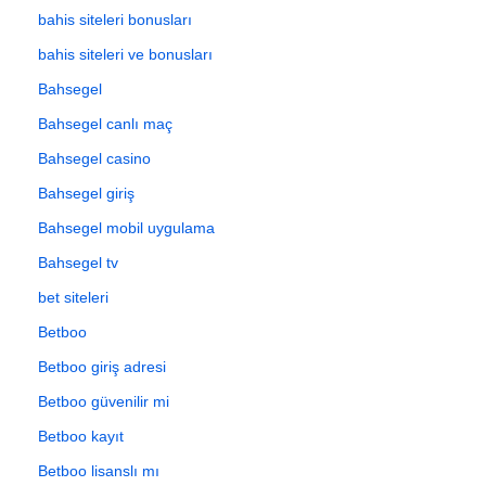
bahis siteleri bonusları
bahis siteleri ve bonusları
Bahsegel
Bahsegel canlı maç
Bahsegel casino
Bahsegel giriş
Bahsegel mobil uygulama
Bahsegel tv
bet siteleri
Betboo
Betboo giriş adresi
Betboo güvenilir mi
Betboo kayıt
Betboo lisanslı mı