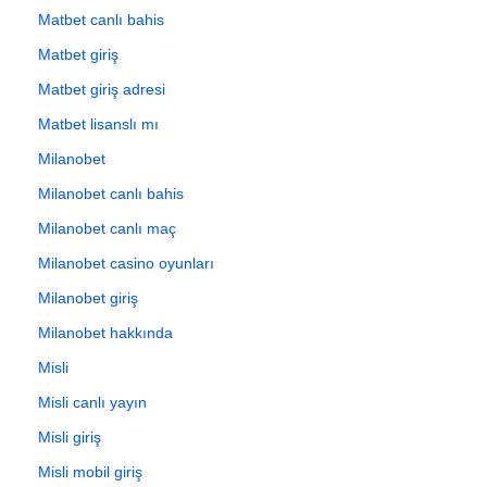
Matbet canlı bahis
Matbet giriş
Matbet giriş adresi
Matbet lisanslı mı
Milanobet
Milanobet canlı bahis
Milanobet canlı maç
Milanobet casino oyunları
Milanobet giriş
Milanobet hakkında
Misli
Misli canlı yayın
Misli giriş
Misli mobil giriş