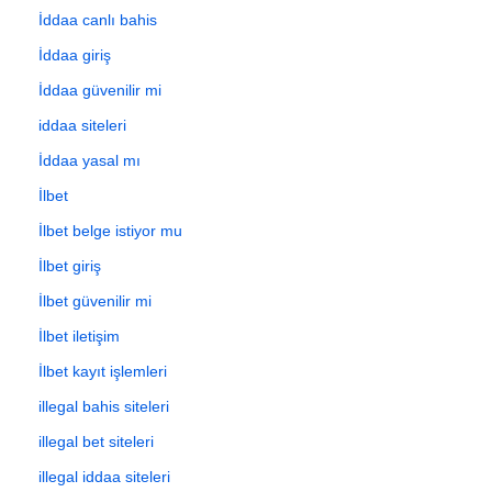
İddaa canlı bahis
İddaa giriş
İddaa güvenilir mi
iddaa siteleri
İddaa yasal mı
İlbet
İlbet belge istiyor mu
İlbet giriş
İlbet güvenilir mi
İlbet iletişim
İlbet kayıt işlemleri
illegal bahis siteleri
illegal bet siteleri
illegal iddaa siteleri