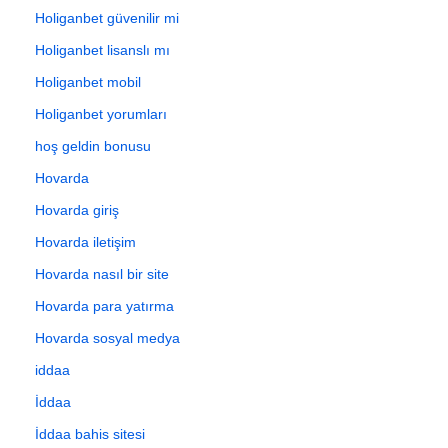
Holiganbet güvenilir mi
Holiganbet lisanslı mı
Holiganbet mobil
Holiganbet yorumları
hoş geldin bonusu
Hovarda
Hovarda giriş
Hovarda iletişim
Hovarda nasıl bir site
Hovarda para yatırma
Hovarda sosyal medya
iddaa
İddaa
İddaa bahis sitesi