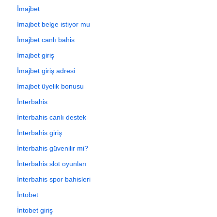
İmajbet
İmajbet belge istiyor mu
İmajbet canlı bahis
İmajbet giriş
İmajbet giriş adresi
İmajbet üyelik bonusu
İnterbahis
İnterbahis canlı destek
İnterbahis giriş
İnterbahis güvenilir mi?
İnterbahis slot oyunları
İnterbahis spor bahisleri
İntobet
İntobet giriş