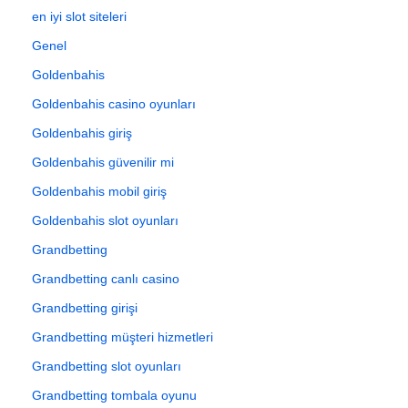
en iyi slot siteleri
Genel
Goldenbahis
Goldenbahis casino oyunları
Goldenbahis giriş
Goldenbahis güvenilir mi
Goldenbahis mobil giriş
Goldenbahis slot oyunları
Grandbetting
Grandbetting canlı casino
Grandbetting girişi
Grandbetting müşteri hizmetleri
Grandbetting slot oyunları
Grandbetting tombala oyunu