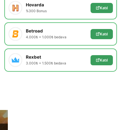
Hovarda
Katıl
%300 Bonus
Betroad
Katıl
4.000₺ + 1.000₺ bedava
Rexbet
Katıl
3.000₺ + 1.500₺ bedava