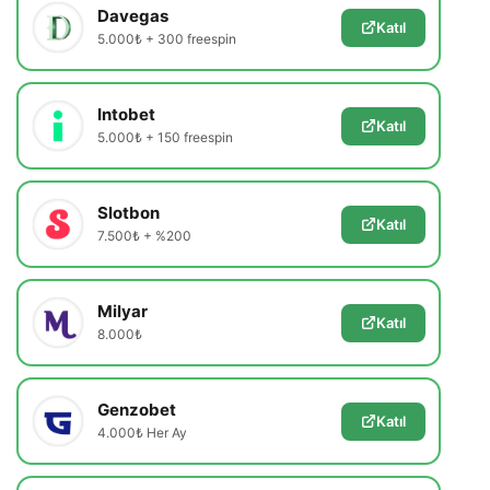
Davegas
Katıl
5.000₺ + 300 freespin
Intobet
Katıl
5.000₺ + 150 freespin
Slotbon
Katıl
7.500₺ + %200
Milyar
Katıl
8.000₺
Genzobet
Katıl
4.000₺ Her Ay