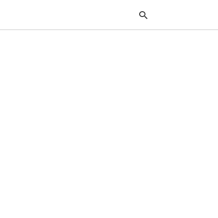
Typ
your
sea
que
and
hit
ente