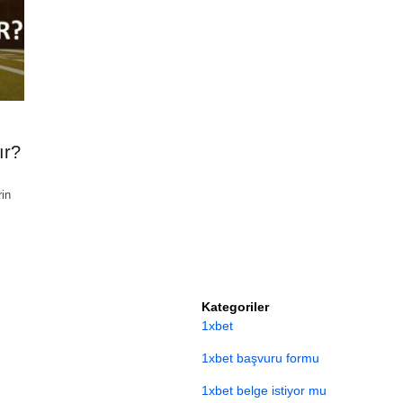
ır?
rin
Kategoriler
1xbet
1xbet başvuru formu
1xbet belge istiyor mu