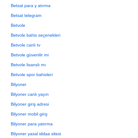
Betsat para y atırma
Betsat telegram
Betvole
Betvole bahis seçenekleri
Betvole canlı tv
Betvole güvenilir mi
Betvole lisanslı mı
Betvole spor bahisleri
Bilyoner
Bilyoner canlı yayın
Bilyoner giriş adresi
Bilyoner mobil giriş
Bilyoner para yatırma
Bilyoner yasal iddaa sitesi