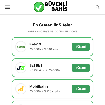
En Güvenilir Siteler
Yeni kampanya ve bonusları incele
Bets10
Katıl
20.000₺ + %300 kripto
JETBET
Katıl
%325 kripto + 20.000₺
Mobilbahis
Katıl
20.000₺ + %225 kripto