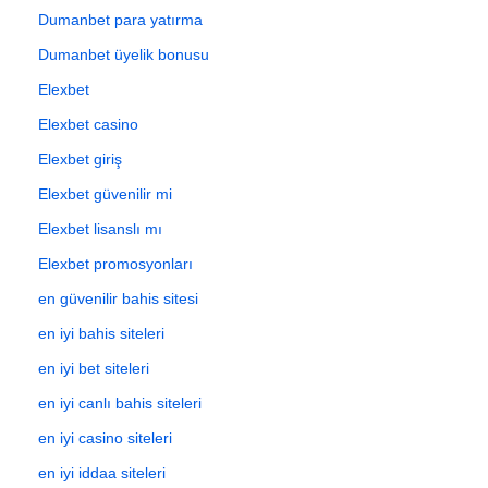
Dumanbet para yatırma
Dumanbet üyelik bonusu
Elexbet
Elexbet casino
Elexbet giriş
Elexbet güvenilir mi
Elexbet lisanslı mı
Elexbet promosyonları
en güvenilir bahis sitesi
en iyi bahis siteleri
en iyi bet siteleri
en iyi canlı bahis siteleri
en iyi casino siteleri
en iyi iddaa siteleri