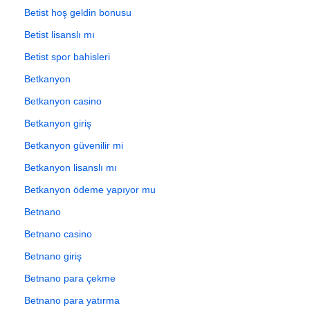
Betist hoş geldin bonusu
Betist lisanslı mı
Betist spor bahisleri
Betkanyon
Betkanyon casino
Betkanyon giriş
Betkanyon güvenilir mi
Betkanyon lisanslı mı
Betkanyon ödeme yapıyor mu
Betnano
Betnano casino
Betnano giriş
Betnano para çekme
Betnano para yatırma