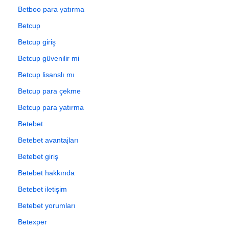
Betboo para yatırma
Betcup
Betcup giriş
Betcup güvenilir mi
Betcup lisanslı mı
Betcup para çekme
Betcup para yatırma
Betebet
Betebet avantajları
Betebet giriş
Betebet hakkında
Betebet iletişim
Betebet yorumları
Betexper