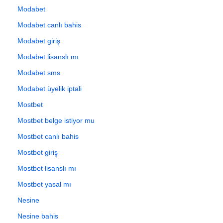
Modabet
Modabet canlı bahis
Modabet giriş
Modabet lisanslı mı
Modabet sms
Modabet üyelik iptali
Mostbet
Mostbet belge istiyor mu
Mostbet canlı bahis
Mostbet giriş
Mostbet lisanslı mı
Mostbet yasal mı
Nesine
Nesine bahis