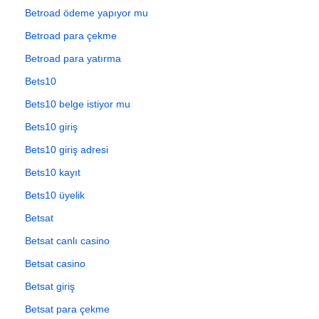
Betroad ödeme yapıyor mu
Betroad para çekme
Betroad para yatırma
Bets10
Bets10 belge istiyor mu
Bets10 giriş
Bets10 giriş adresi
Bets10 kayıt
Bets10 üyelik
Betsat
Betsat canlı casino
Betsat casino
Betsat giriş
Betsat para çekme