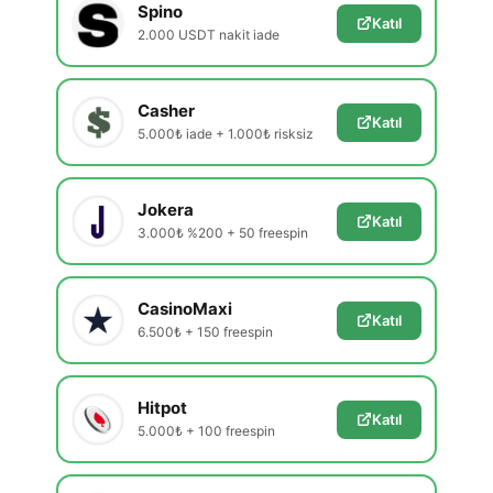
Spino
Katıl
2.000 USDT nakit iade
Casher
Katıl
5.000₺ iade + 1.000₺ risksiz
Jokera
Katıl
3.000₺ %200 + 50 freespin
CasinoMaxi
Katıl
6.500₺ + 150 freespin
Hitpot
Katıl
5.000₺ + 100 freespin