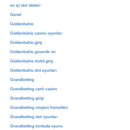
en iyi slot siteleri
Genel
Goldenbahis
Goldenbahis casino oyunları
Goldenbahis giriş
Goldenbahis güvenilir mi
Goldenbahis mobil giriş
Goldenbahis slot oyunları
Grandbetting
Grandbetting canlı casino
Grandbetting girişi
Grandbetting müşteri hizmetleri
Grandbetting slot oyunları
Grandbetting tombala oyunu