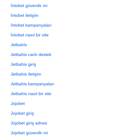
İntobet güvenilir mi
İntobet iletişim
İntobet kampanyaları
İntobet nasıl bir site
Jetbahis
Jetbahis canlı destek
Jetbahis giriş
Jetbahis iletişim
Jetbahis kampanyaları
Jetbahis nasıl bir site
Jojobet
Jojobet giriş
Jojobet giriş adresi
Jojobet güvenilir mi