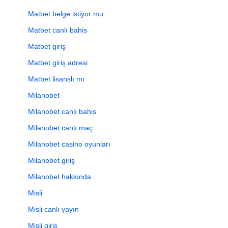
Matbet belge istiyor mu
Matbet canlı bahis
Matbet giriş
Matbet giriş adresi
Matbet lisanslı mı
Milanobet
Milanobet canlı bahis
Milanobet canlı maç
Milanobet casino oyunları
Milanobet giriş
Milanobet hakkında
Misli
Misli canlı yayın
Misli giriş