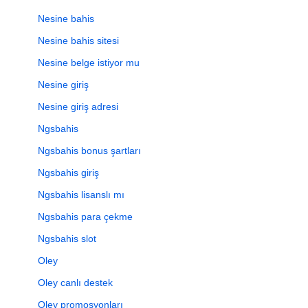
Nesine bahis
Nesine bahis sitesi
Nesine belge istiyor mu
Nesine giriş
Nesine giriş adresi
Ngsbahis
Ngsbahis bonus şartları
Ngsbahis giriş
Ngsbahis lisanslı mı
Ngsbahis para çekme
Ngsbahis slot
Oley
Oley canlı destek
Oley promosyonları