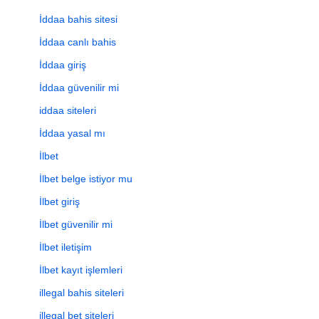
İddaa bahis sitesi
İddaa canlı bahis
İddaa giriş
İddaa güvenilir mi
iddaa siteleri
İddaa yasal mı
İlbet
İlbet belge istiyor mu
İlbet giriş
İlbet güvenilir mi
İlbet iletişim
İlbet kayıt işlemleri
illegal bahis siteleri
illegal bet siteleri