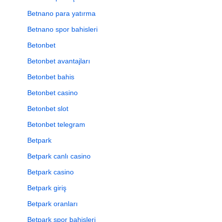
Betnano para yatırma
Betnano spor bahisleri
Betonbet
Betonbet avantajları
Betonbet bahis
Betonbet casino
Betonbet slot
Betonbet telegram
Betpark
Betpark canlı casino
Betpark casino
Betpark giriş
Betpark oranları
Betpark spor bahisleri