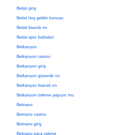
Betist giriş
Betist hoş geldin bonusu
Betist lisanslı mı
Betist spor bahisleri
Betkanyon
Betkanyon casino
Betkanyon giriş
Betkanyon güvenilir mi
Betkanyon lisanslı mı
Betkanyon ödeme yapıyor mu
Betnano
Betnano casino
Betnano giriş
Betnano para çekme