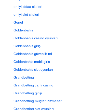
en iyi iddaa siteleri
en iyi slot siteleri
Genel
Goldenbahis
Goldenbahis casino oyunları
Goldenbahis giriş
Goldenbahis güvenilir mi
Goldenbahis mobil giriş
Goldenbahis slot oyunları
Grandbetting
Grandbetting canlı casino
Grandbetting girişi
Grandbetting müşteri hizmetleri
Grandbetting slot oyunları