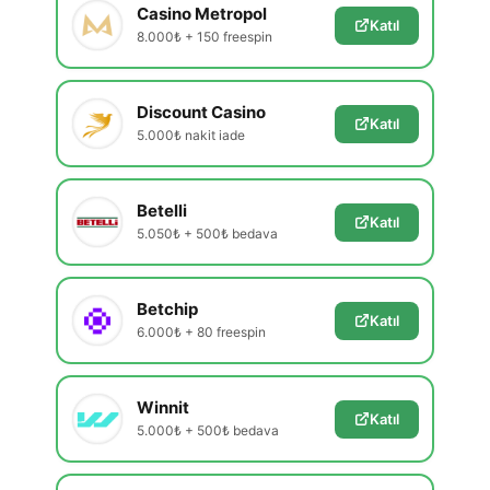
Casino Metropol
Katıl
8.000₺ + 150 freespin
Discount Casino
Katıl
5.000₺ nakit iade
Betelli
Katıl
5.050₺ + 500₺ bedava
Betchip
Katıl
6.000₺ + 80 freespin
Winnit
Katıl
5.000₺ + 500₺ bedava