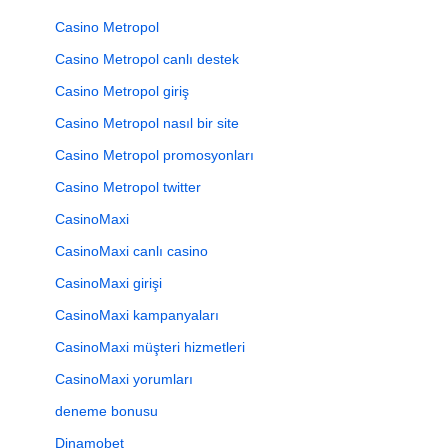
Casino Metropol
Casino Metropol canlı destek
Casino Metropol giriş
Casino Metropol nasıl bir site
Casino Metropol promosyonları
Casino Metropol twitter
CasinoMaxi
CasinoMaxi canlı casino
CasinoMaxi girişi
CasinoMaxi kampanyaları
CasinoMaxi müşteri hizmetleri
CasinoMaxi yorumları
deneme bonusu
Dinamobet