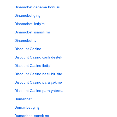
Dinamobet deneme bonusu
Dinamobet giriş
Dinamobet iletişim
Dinamobet lisanslı mı
Dinamobet tv
Discount Casino
Discount Casino canlı destek
Discount Casino iletişim
Discount Casino nasıl bir site
Discount Casino para çekme
Discount Casino para yatırma
Dumanbet
Dumanbet giriş
Dumanbet lisanslı mı