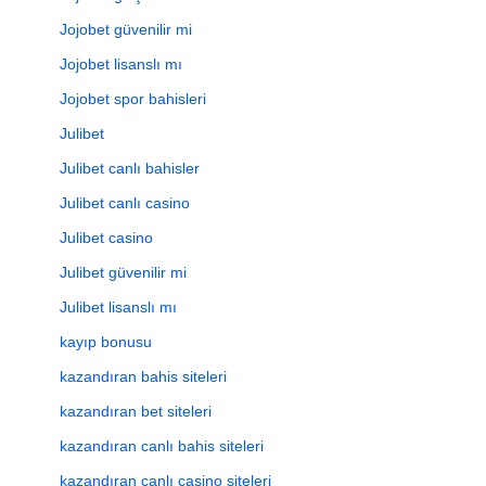
Jojobet güvenilir mi
Jojobet lisanslı mı
Jojobet spor bahisleri
Julibet
Julibet canlı bahisler
Julibet canlı casino
Julibet casino
Julibet güvenilir mi
Julibet lisanslı mı
kayıp bonusu
kazandıran bahis siteleri
kazandıran bet siteleri
kazandıran canlı bahis siteleri
kazandıran canlı casino siteleri