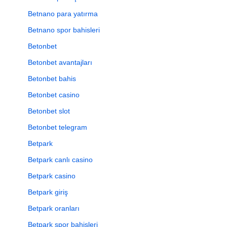
Betnano para yatırma
Betnano spor bahisleri
Betonbet
Betonbet avantajları
Betonbet bahis
Betonbet casino
Betonbet slot
Betonbet telegram
Betpark
Betpark canlı casino
Betpark casino
Betpark giriş
Betpark oranları
Betpark spor bahisleri