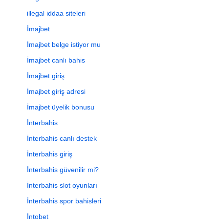
illegal iddaa siteleri
İmajbet
İmajbet belge istiyor mu
İmajbet canlı bahis
İmajbet giriş
İmajbet giriş adresi
İmajbet üyelik bonusu
İnterbahis
İnterbahis canlı destek
İnterbahis giriş
İnterbahis güvenilir mi?
İnterbahis slot oyunları
İnterbahis spor bahisleri
İntobet