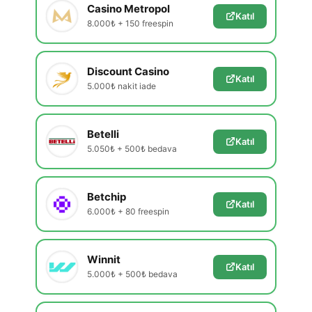
Casino Metropol
Katıl
8.000₺ + 150 freespin
Discount Casino
Katıl
5.000₺ nakit iade
Betelli
Katıl
5.050₺ + 500₺ bedava
Betchip
Katıl
6.000₺ + 80 freespin
Winnit
Katıl
5.000₺ + 500₺ bedava