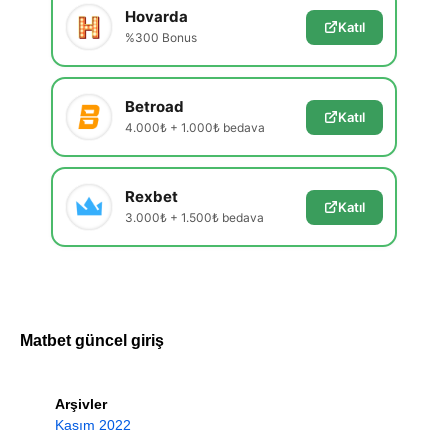
Hovarda
Katıl
%300 Bonus
Betroad
Katıl
4.000₺ + 1.000₺ bedava
Rexbet
Katıl
3.000₺ + 1.500₺ bedava
Matbet güncel giriş
Arşivler
Kasım 2022