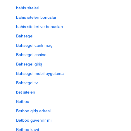
bahis siteleri
bahis siteleri bonusları
bahis siteleri ve bonusları
Bahsegel
Bahsegel canlı maç
Bahsegel casino
Bahsegel giriş
Bahsegel mobil uygulama
Bahsegel tv
bet siteleri
Betboo
Betboo giriş adresi
Betboo güvenilir mi
Betboo kayıt