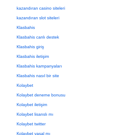
kazandıran casino siteleri
kazandıran slot siteleri
Klasbahis
Klasbahis canlı destek
Klasbahis giriş
Klasbahis iletişim
Klasbahis kampanyaları
Klasbahis nasıl bir site
Kolaybet
Kolaybet deneme bonusu
Kolaybet iletişim
Kolaybet lisanslı mı
Kolaybet twitter
Kolaybet yasal mı