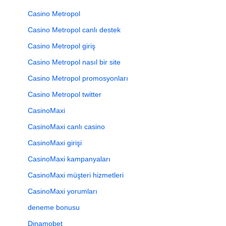
Casino Metropol
Casino Metropol canlı destek
Casino Metropol giriş
Casino Metropol nasıl bir site
Casino Metropol promosyonları
Casino Metropol twitter
CasinoMaxi
CasinoMaxi canlı casino
CasinoMaxi girişi
CasinoMaxi kampanyaları
CasinoMaxi müşteri hizmetleri
CasinoMaxi yorumları
deneme bonusu
Dinamobet