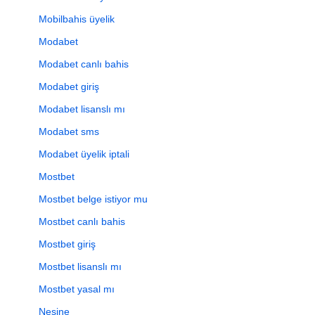
Mobilbahis üyelik
Modabet
Modabet canlı bahis
Modabet giriş
Modabet lisanslı mı
Modabet sms
Modabet üyelik iptali
Mostbet
Mostbet belge istiyor mu
Mostbet canlı bahis
Mostbet giriş
Mostbet lisanslı mı
Mostbet yasal mı
Nesine