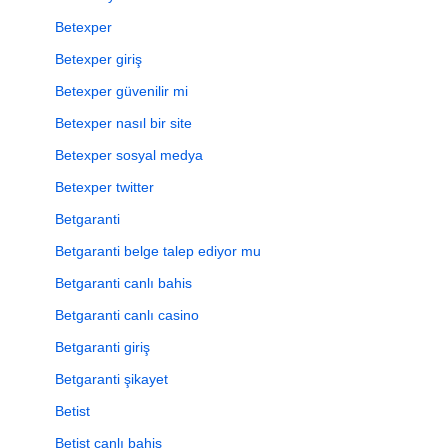
Betexper
Betexper giriş
Betexper güvenilir mi
Betexper nasıl bir site
Betexper sosyal medya
Betexper twitter
Betgaranti
Betgaranti belge talep ediyor mu
Betgaranti canlı bahis
Betgaranti canlı casino
Betgaranti giriş
Betgaranti şikayet
Betist
Betist canlı bahis