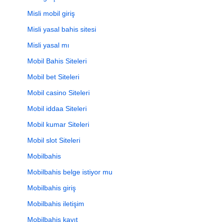
Misli mobil giriş
Misli yasal bahis sitesi
Misli yasal mı
Mobil Bahis Siteleri
Mobil bet Siteleri
Mobil casino Siteleri
Mobil iddaa Siteleri
Mobil kumar Siteleri
Mobil slot Siteleri
Mobilbahis
Mobilbahis belge istiyor mu
Mobilbahis giriş
Mobilbahis iletişim
Mobilbahis kayıt