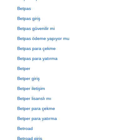
Betpas
Betpas giriş
Betpas güvenilir mi
Betpas ödeme yapıyor mu
Betpas para çekme
Betpas para yatırma
Betper
Betper giriş
Betper iletişim
Betper lisanslı mı
Betper para çekme
Betper para yatırma
Betroad
Betroad giriş