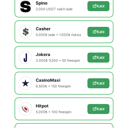
Spino
Katıl
2.000 USDT nakit iade
Casher
Katıl
5.000₺ iade + 1.000₺ risksiz
Jokera
Katıl
3.000₺ %200 + 50 freespin
CasinoMaxi
Katıl
6.500₺ + 150 freespin
Hitpot
Katıl
5.000₺ + 100 freespin