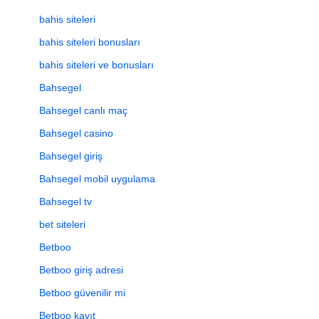
bahis siteleri
bahis siteleri bonusları
bahis siteleri ve bonusları
Bahsegel
Bahsegel canlı maç
Bahsegel casino
Bahsegel giriş
Bahsegel mobil uygulama
Bahsegel tv
bet siteleri
Betboo
Betboo giriş adresi
Betboo güvenilir mi
Betboo kayıt