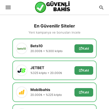
En Güvenilir Siteler
Yeni kampanya ve bonusları incele
Bets10
Katıl
20.000₺ + %300 kripto
JETBET
Katıl
%325 kripto + 20.000₺
Mobilbahis
Katıl
20.000₺ + %225 kripto