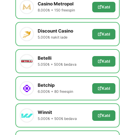
Casino Metropol
Katıl
8.000₺ + 150 freespin
Discount Casino
Katıl
5.000₺ nakit iade
Betelli
Katıl
5.050₺ + 500₺ bedava
Betchip
Katıl
6.000₺ + 80 freespin
Winnit
Katıl
5.000₺ + 500₺ bedava