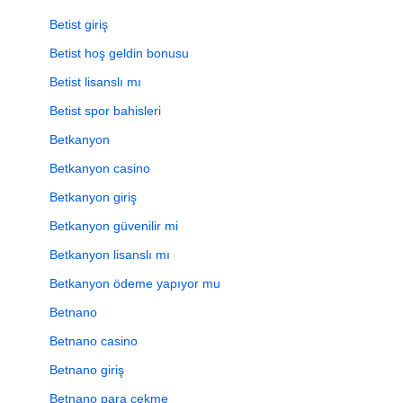
Betist giriş
Betist hoş geldin bonusu
Betist lisanslı mı
Betist spor bahisleri
Betkanyon
Betkanyon casino
Betkanyon giriş
Betkanyon güvenilir mi
Betkanyon lisanslı mı
Betkanyon ödeme yapıyor mu
Betnano
Betnano casino
Betnano giriş
Betnano para çekme