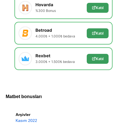
Hovarda
Katıl
%300 Bonus
Betroad
Katıl
4.000₺ + 1.000₺ bedava
Rexbet
Katıl
3.000₺ + 1.500₺ bedava
Matbet bonusları
Arşivler
Kasım 2022