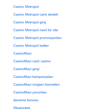
Casino Metropol
Casino Metropol canlı destek
Casino Metropol giriş
Casino Metropol nasıl bir site
Casino Metropol promosyonları
Casino Metropol twitter
CasinoMaxi
CasinoMaxi canlı casino
CasinoMaxi girişi
CasinoMaxi kampanyaları
CasinoMaxi müşteri hizmetleri
CasinoMaxi yorumları
deneme bonusu
Dinamobet