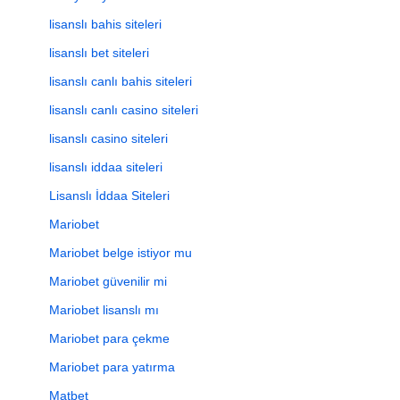
lisanslı bahis siteleri
lisanslı bet siteleri
lisanslı canlı bahis siteleri
lisanslı canlı casino siteleri
lisanslı casino siteleri
lisanslı iddaa siteleri
Lisanslı İddaa Siteleri
Mariobet
Mariobet belge istiyor mu
Mariobet güvenilir mi
Mariobet lisanslı mı
Mariobet para çekme
Mariobet para yatırma
Matbet