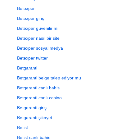
Betexper
Betexper giriş
Betexper güvenilir mi
Betexper nasıl bir site
Betexper sosyal medya
Betexper twitter
Betgaranti
Betgaranti belge talep ediyor mu
Betgaranti canlı bahis
Betgaranti canlı casino
Betgaranti giriş
Betgaranti şikayet
Betist
Betist canlı bahis