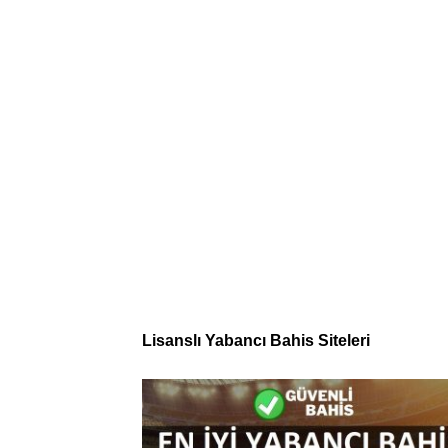
Lisanslı Yabancı Bahis Siteleri