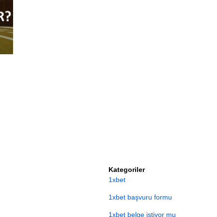
Kategoriler
1xbet
1xbet başvuru formu
1xbet belge istiyor mu