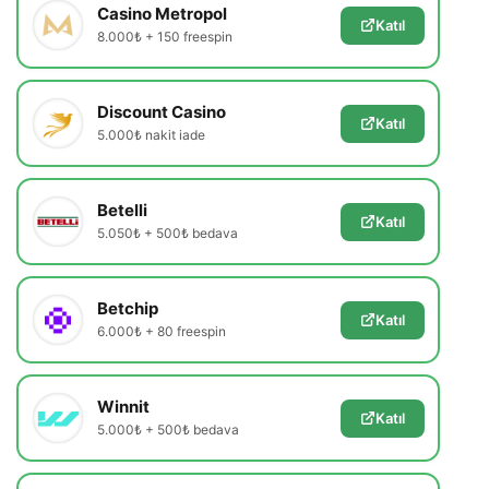
Casino Metropol
Katıl
8.000₺ + 150 freespin
Discount Casino
Katıl
5.000₺ nakit iade
Betelli
Katıl
5.050₺ + 500₺ bedava
Betchip
Katıl
6.000₺ + 80 freespin
Winnit
Katıl
5.000₺ + 500₺ bedava