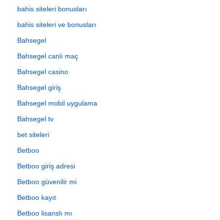
bahis siteleri bonusları
bahis siteleri ve bonusları
Bahsegel
Bahsegel canlı maç
Bahsegel casino
Bahsegel giriş
Bahsegel mobil uygulama
Bahsegel tv
bet siteleri
Betboo
Betboo giriş adresi
Betboo güvenilir mi
Betboo kayıt
Betboo lisanslı mı