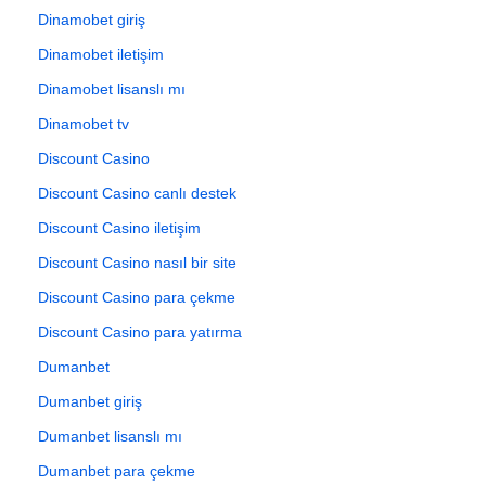
Dinamobet giriş
Dinamobet iletişim
Dinamobet lisanslı mı
Dinamobet tv
Discount Casino
Discount Casino canlı destek
Discount Casino iletişim
Discount Casino nasıl bir site
Discount Casino para çekme
Discount Casino para yatırma
Dumanbet
Dumanbet giriş
Dumanbet lisanslı mı
Dumanbet para çekme