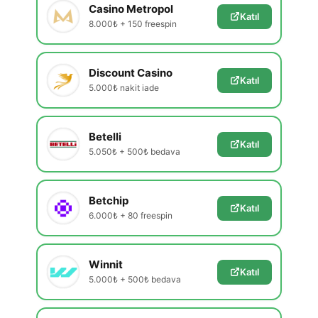
Casino Metropol
Katıl
8.000₺ + 150 freespin
Discount Casino
Katıl
5.000₺ nakit iade
Betelli
Katıl
5.050₺ + 500₺ bedava
Betchip
Katıl
6.000₺ + 80 freespin
Winnit
Katıl
5.000₺ + 500₺ bedava