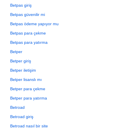
Betpas giriş
Betpas güvenilir mi
Betpas ödeme yapıyor mu
Betpas para çekme
Betpas para yatırma
Betper
Betper giriş
Betper iletişim
Betper lisanslı mı
Betper para çekme
Betper para yatırma
Betroad
Betroad giriş
Betroad nasıl bir site