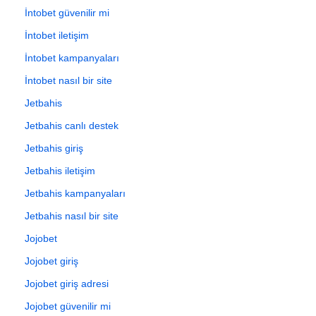
İntobet güvenilir mi
İntobet iletişim
İntobet kampanyaları
İntobet nasıl bir site
Jetbahis
Jetbahis canlı destek
Jetbahis giriş
Jetbahis iletişim
Jetbahis kampanyaları
Jetbahis nasıl bir site
Jojobet
Jojobet giriş
Jojobet giriş adresi
Jojobet güvenilir mi