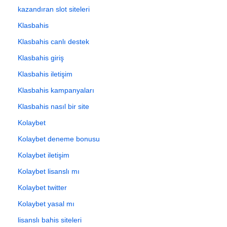
kazandıran slot siteleri
Klasbahis
Klasbahis canlı destek
Klasbahis giriş
Klasbahis iletişim
Klasbahis kampanyaları
Klasbahis nasıl bir site
Kolaybet
Kolaybet deneme bonusu
Kolaybet iletişim
Kolaybet lisanslı mı
Kolaybet twitter
Kolaybet yasal mı
lisanslı bahis siteleri