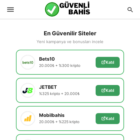
En Güvenilir Siteler
Yeni kampanya ve bonusları incele
Bets10
Katıl
20.000₺ + %300 kripto
JETBET
Katıl
%325 kripto + 20.000₺
Mobilbahis
Katıl
20.000₺ + %225 kripto