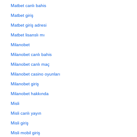
Matbet canlı bahis
Matbet giriş
Matbet giriş adresi
Matbet lisanslı mı
Milanobet
Milanobet canlı bahis
Milanobet canlı maç
Milanobet casino oyunları
Milanobet giriş
Milanobet hakkında
Misli
Misli canlı yayın
Misli giriş
Misli mobil giriş