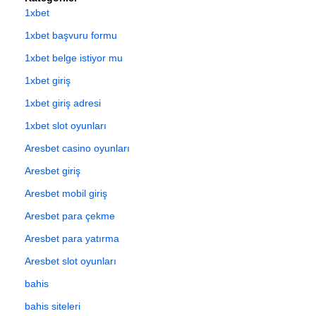
1xbet
1xbet başvuru formu
1xbet belge istiyor mu
1xbet giriş
1xbet giriş adresi
1xbet slot oyunları
Aresbet casino oyunları
Aresbet giriş
Aresbet mobil giriş
Aresbet para çekme
Aresbet para yatırma
Aresbet slot oyunları
bahis
bahis siteleri