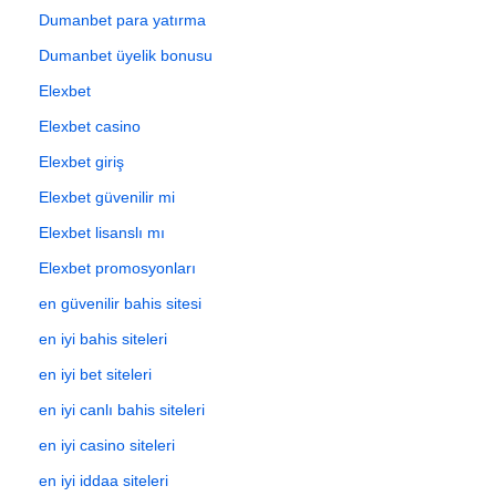
Dumanbet para yatırma
Dumanbet üyelik bonusu
Elexbet
Elexbet casino
Elexbet giriş
Elexbet güvenilir mi
Elexbet lisanslı mı
Elexbet promosyonları
en güvenilir bahis sitesi
en iyi bahis siteleri
en iyi bet siteleri
en iyi canlı bahis siteleri
en iyi casino siteleri
en iyi iddaa siteleri