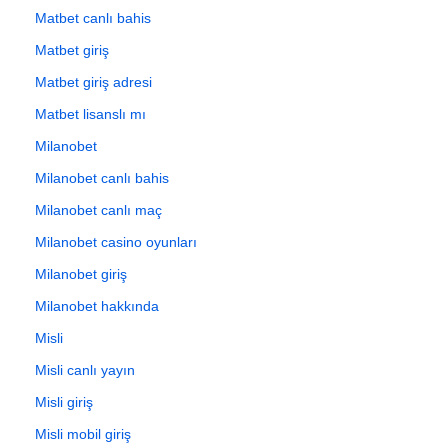
Matbet canlı bahis
Matbet giriş
Matbet giriş adresi
Matbet lisanslı mı
Milanobet
Milanobet canlı bahis
Milanobet canlı maç
Milanobet casino oyunları
Milanobet giriş
Milanobet hakkında
Misli
Misli canlı yayın
Misli giriş
Misli mobil giriş