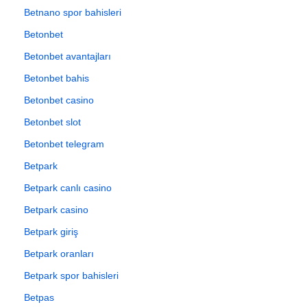
Betnano spor bahisleri
Betonbet
Betonbet avantajları
Betonbet bahis
Betonbet casino
Betonbet slot
Betonbet telegram
Betpark
Betpark canlı casino
Betpark casino
Betpark giriş
Betpark oranları
Betpark spor bahisleri
Betpas