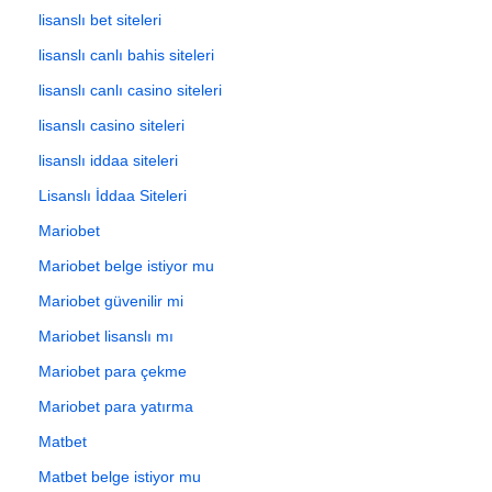
lisanslı bet siteleri
lisanslı canlı bahis siteleri
lisanslı canlı casino siteleri
lisanslı casino siteleri
lisanslı iddaa siteleri
Lisanslı İddaa Siteleri
Mariobet
Mariobet belge istiyor mu
Mariobet güvenilir mi
Mariobet lisanslı mı
Mariobet para çekme
Mariobet para yatırma
Matbet
Matbet belge istiyor mu