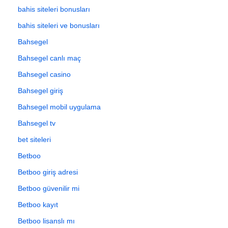
bahis siteleri bonusları
bahis siteleri ve bonusları
Bahsegel
Bahsegel canlı maç
Bahsegel casino
Bahsegel giriş
Bahsegel mobil uygulama
Bahsegel tv
bet siteleri
Betboo
Betboo giriş adresi
Betboo güvenilir mi
Betboo kayıt
Betboo lisanslı mı