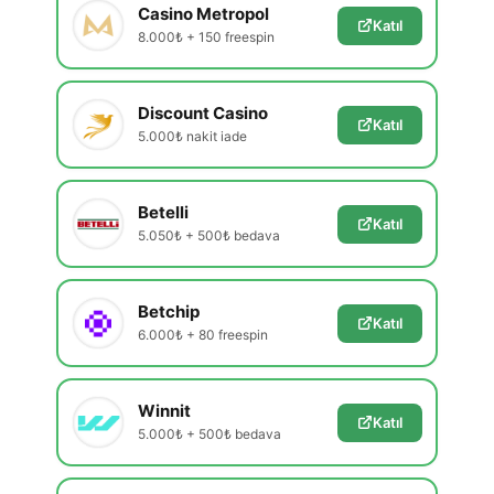
Casino Metropol
Katıl
8.000₺ + 150 freespin
Discount Casino
Katıl
5.000₺ nakit iade
Betelli
Katıl
5.050₺ + 500₺ bedava
Betchip
Katıl
6.000₺ + 80 freespin
Winnit
Katıl
5.000₺ + 500₺ bedava