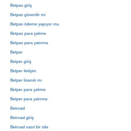
Betpas giriş
Betpas güvenilir mi
Betpas ödeme yapıyor mu
Betpas para çekme
Betpas para yatırma
Betper
Betper giriş
Betper iletişim
Betper lisanslı mı
Betper para çekme
Betper para yatırma
Betroad
Betroad giriş
Betroad nasıl bir site