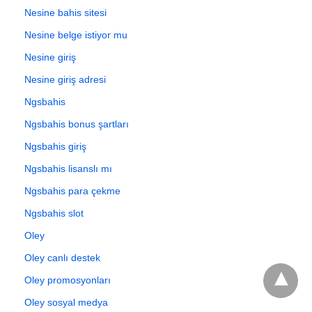
Nesine bahis sitesi
Nesine belge istiyor mu
Nesine giriş
Nesine giriş adresi
Ngsbahis
Ngsbahis bonus şartları
Ngsbahis giriş
Ngsbahis lisanslı mı
Ngsbahis para çekme
Ngsbahis slot
Oley
Oley canlı destek
Oley promosyonları
Oley sosyal medya