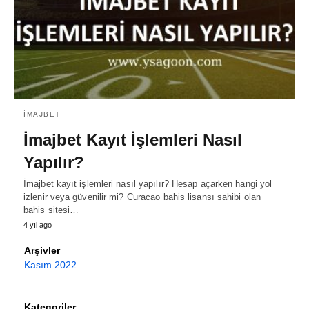
İMAJBET
İmajbet Kayıt İşlemleri Nasıl
Yapılır?
İmajbet kayıt işlemleri nasıl yapılır? Hesap açarken hangi yol
izlenir veya güvenilir mi? Curacao bahis lisansı sahibi olan
bahis sitesi…
4 yıl ago
Arşivler
Kasım 2022
Kategoriler