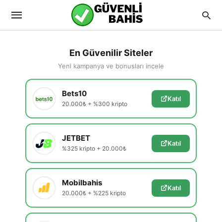
En Güvenilir Siteler
Yeni kampanya ve bonusları incele
Bets10
Katıl
20.000₺ + %300 kripto
JETBET
Katıl
%325 kripto + 20.000₺
Mobilbahis
Katıl
20.000₺ + %225 kripto