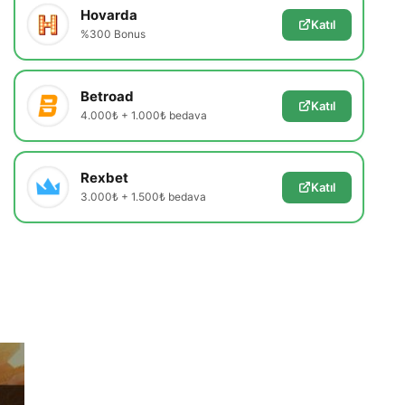
Hovarda
Katıl
%300 Bonus
Betroad
Katıl
4.000₺ + 1.000₺ bedava
Rexbet
Katıl
3.000₺ + 1.500₺ bedava