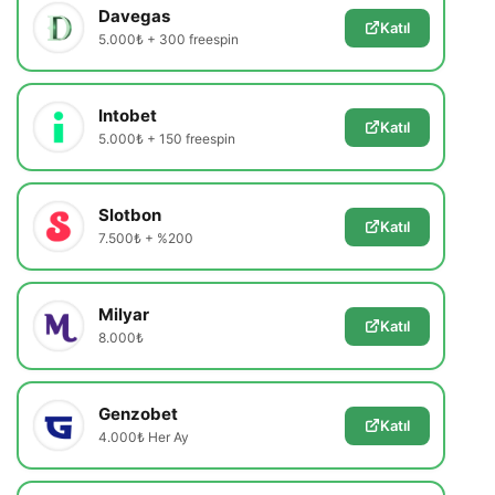
Davegas
Katıl
5.000₺ + 300 freespin
Intobet
Katıl
5.000₺ + 150 freespin
Slotbon
Katıl
7.500₺ + %200
Milyar
Katıl
8.000₺
Genzobet
Katıl
4.000₺ Her Ay