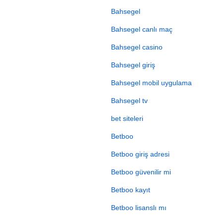
Bahsegel
Bahsegel canlı maç
Bahsegel casino
Bahsegel giriş
Bahsegel mobil uygulama
Bahsegel tv
bet siteleri
Betboo
Betboo giriş adresi
Betboo güvenilir mi
Betboo kayıt
Betboo lisanslı mı