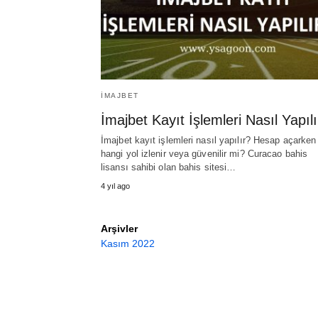
İMAJBET
İmajbet Kayıt İşlemleri Nasıl Yapılı
İmajbet kayıt işlemleri nasıl yapılır? Hesap açarken
hangi yol izlenir veya güvenilir mi? Curacao bahis
lisansı sahibi olan bahis sitesi…
4 yıl ago
Arşivler
Kasım 2022