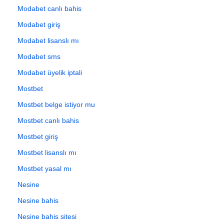
Modabet canlı bahis
Modabet giriş
Modabet lisanslı mı
Modabet sms
Modabet üyelik iptali
Mostbet
Mostbet belge istiyor mu
Mostbet canlı bahis
Mostbet giriş
Mostbet lisanslı mı
Mostbet yasal mı
Nesine
Nesine bahis
Nesine bahis sitesi