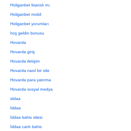
Holiganbet lisanslı mı
Holiganbet mobil
Holiganbet yorumları
hoş geldin bonusu
Hovarda
Hovarda giriş
Hovarda iletişim
Hovarda nasıl bir site
Hovarda para yatırma
Hovarda sosyal medya
iddaa
İddaa
İddaa bahis sitesi
İddaa canlı bahis