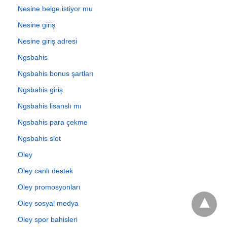
Nesine belge istiyor mu
Nesine giriş
Nesine giriş adresi
Ngsbahis
Ngsbahis bonus şartları
Ngsbahis giriş
Ngsbahis lisanslı mı
Ngsbahis para çekme
Ngsbahis slot
Oley
Oley canlı destek
Oley promosyonları
Oley sosyal medya
Oley spor bahisleri