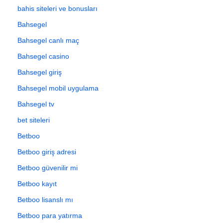
bahis siteleri ve bonusları
Bahsegel
Bahsegel canlı maç
Bahsegel casino
Bahsegel giriş
Bahsegel mobil uygulama
Bahsegel tv
bet siteleri
Betboo
Betboo giriş adresi
Betboo güvenilir mi
Betboo kayıt
Betboo lisanslı mı
Betboo para yatırma