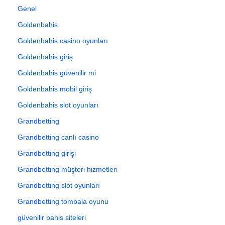
Genel
Goldenbahis
Goldenbahis casino oyunları
Goldenbahis giriş
Goldenbahis güvenilir mi
Goldenbahis mobil giriş
Goldenbahis slot oyunları
Grandbetting
Grandbetting canlı casino
Grandbetting girişi
Grandbetting müşteri hizmetleri
Grandbetting slot oyunları
Grandbetting tombala oyunu
güvenilir bahis siteleri