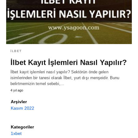
İLBET
İlbet Kayıt İşlemleri Nasıl Yapılır?
İlbet kayıt işlemleri nasıl yapılır? Sektörün önde gelen
isimlerinden bir tanesi olarak İlbet, yurt dışı menşeidir. Bunu
belirtmemizin temel sebebi,…
4 yıl ago
Arşivler
Kasım 2022
Kategoriler
1xbet