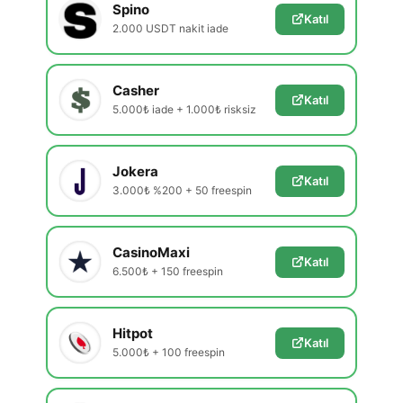
Spino
Katıl
2.000 USDT nakit iade
Casher
Katıl
5.000₺ iade + 1.000₺ risksiz
Jokera
Katıl
3.000₺ %200 + 50 freespin
CasinoMaxi
Katıl
6.500₺ + 150 freespin
Hitpot
Katıl
5.000₺ + 100 freespin