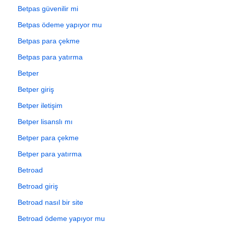
Betpas güvenilir mi
Betpas ödeme yapıyor mu
Betpas para çekme
Betpas para yatırma
Betper
Betper giriş
Betper iletişim
Betper lisanslı mı
Betper para çekme
Betper para yatırma
Betroad
Betroad giriş
Betroad nasıl bir site
Betroad ödeme yapıyor mu