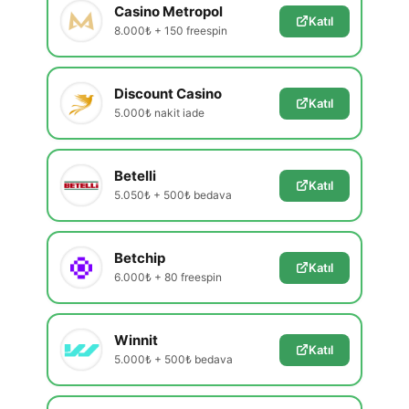
Casino Metropol
Katıl
8.000₺ + 150 freespin
Discount Casino
Katıl
5.000₺ nakit iade
Betelli
Katıl
5.050₺ + 500₺ bedava
Betchip
Katıl
6.000₺ + 80 freespin
Winnit
Katıl
5.000₺ + 500₺ bedava