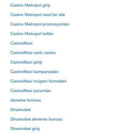
Casino Metropol giriş
Casino Metropol nasıl bir site
Casino Metropol promosyonları
Casino Metropol twitter
CasinoMaxi
CasinoMaxi canlı casino
CasinoMaxi girişi
CasinoMaxi kampanyaları
CasinoMaxi müşteri hizmetleri
CasinoMaxi yorumları
deneme bonusu
Dinamobet
Dinamobet deneme bonusu
Dinamobet giriş