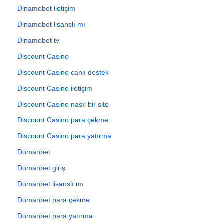
Dinamobet iletişim
Dinamobet lisanslı mı
Dinamobet tv
Discount Casino
Discount Casino canlı destek
Discount Casino iletişim
Discount Casino nasıl bir site
Discount Casino para çekme
Discount Casino para yatırma
Dumanbet
Dumanbet giriş
Dumanbet lisanslı mı
Dumanbet para çekme
Dumanbet para yatırma