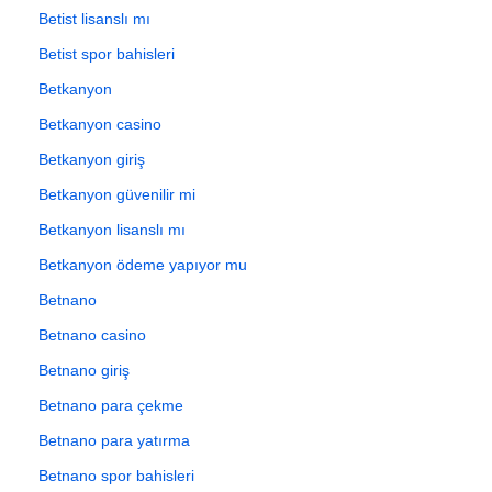
Betist lisanslı mı
Betist spor bahisleri
Betkanyon
Betkanyon casino
Betkanyon giriş
Betkanyon güvenilir mi
Betkanyon lisanslı mı
Betkanyon ödeme yapıyor mu
Betnano
Betnano casino
Betnano giriş
Betnano para çekme
Betnano para yatırma
Betnano spor bahisleri