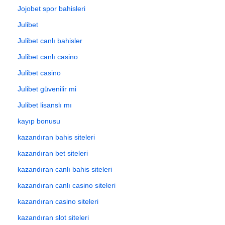
Jojobet spor bahisleri
Julibet
Julibet canlı bahisler
Julibet canlı casino
Julibet casino
Julibet güvenilir mi
Julibet lisanslı mı
kayıp bonusu
kazandıran bahis siteleri
kazandıran bet siteleri
kazandıran canlı bahis siteleri
kazandıran canlı casino siteleri
kazandıran casino siteleri
kazandıran slot siteleri