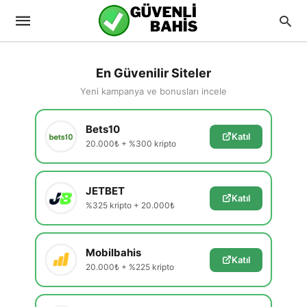
En Güvenilir Siteler
Yeni kampanya ve bonusları incele
Bets10
Katıl
20.000₺ + %300 kripto
JETBET
Katıl
%325 kripto + 20.000₺
Mobilbahis
Katıl
20.000₺ + %225 kripto