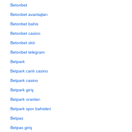
Betonbet
Betonbet avantajları
Betonbet bahis
Betonbet casino
Betonbet slot
Betonbet telegram
Betpark
Betpark canlı casino
Betpark casino
Betpark giriş
Betpark oranları
Betpark spor bahisleri
Betpas
Betpas giriş