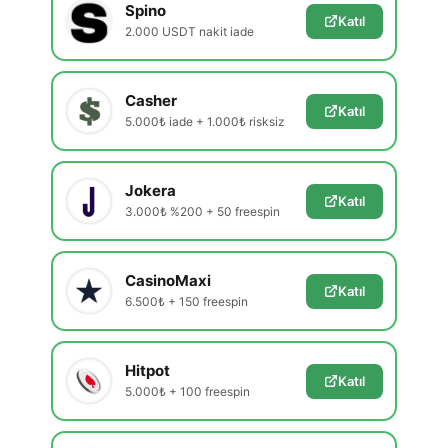
Spino
Katıl
2.000 USDT nakit iade
Casher
Katıl
5.000₺ iade + 1.000₺ risksiz
Jokera
Katıl
3.000₺ %200 + 50 freespin
CasinoMaxi
Katıl
6.500₺ + 150 freespin
Hitpot
Katıl
5.000₺ + 100 freespin