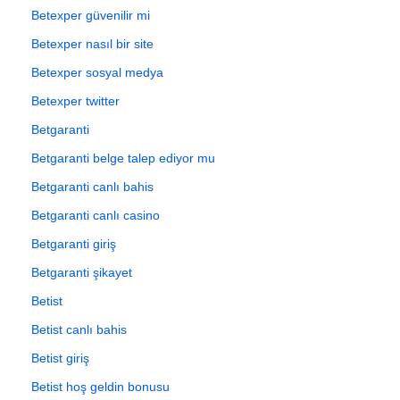
Betexper güvenilir mi
Betexper nasıl bir site
Betexper sosyal medya
Betexper twitter
Betgaranti
Betgaranti belge talep ediyor mu
Betgaranti canlı bahis
Betgaranti canlı casino
Betgaranti giriş
Betgaranti şikayet
Betist
Betist canlı bahis
Betist giriş
Betist hoş geldin bonusu