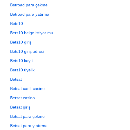
Betroad para çekme
Betroad para yatırma
Bets10
Bets10 belge istiyor mu
Bets10 giriş
Bets10 giriş adresi
Bets10 kayıt
Bets10 üyelik
Betsat
Betsat canlı casino
Betsat casino
Betsat giriş
Betsat para çekme
Betsat para y atırma