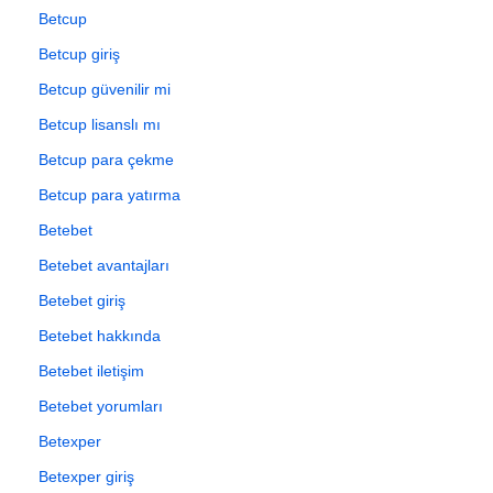
Betcup
Betcup giriş
Betcup güvenilir mi
Betcup lisanslı mı
Betcup para çekme
Betcup para yatırma
Betebet
Betebet avantajları
Betebet giriş
Betebet hakkında
Betebet iletişim
Betebet yorumları
Betexper
Betexper giriş