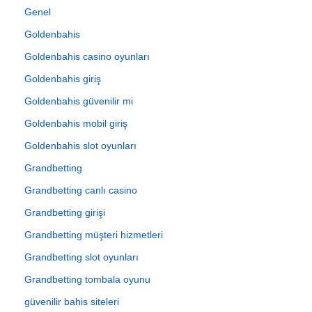
Genel
Goldenbahis
Goldenbahis casino oyunları
Goldenbahis giriş
Goldenbahis güvenilir mi
Goldenbahis mobil giriş
Goldenbahis slot oyunları
Grandbetting
Grandbetting canlı casino
Grandbetting girişi
Grandbetting müşteri hizmetleri
Grandbetting slot oyunları
Grandbetting tombala oyunu
güvenilir bahis siteleri