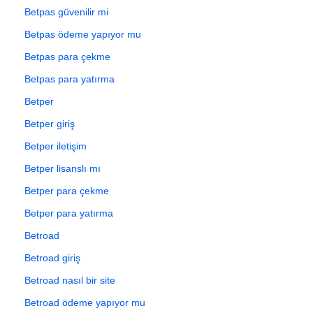
Betpas güvenilir mi
Betpas ödeme yapıyor mu
Betpas para çekme
Betpas para yatırma
Betper
Betper giriş
Betper iletişim
Betper lisanslı mı
Betper para çekme
Betper para yatırma
Betroad
Betroad giriş
Betroad nasıl bir site
Betroad ödeme yapıyor mu