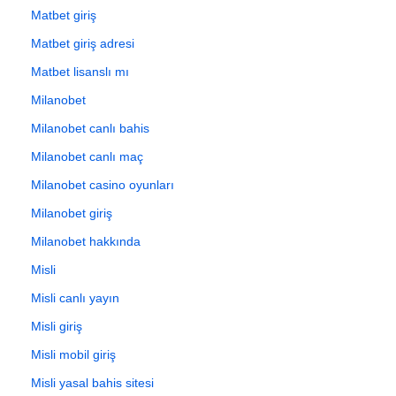
Matbet giriş
Matbet giriş adresi
Matbet lisanslı mı
Milanobet
Milanobet canlı bahis
Milanobet canlı maç
Milanobet casino oyunları
Milanobet giriş
Milanobet hakkında
Misli
Misli canlı yayın
Misli giriş
Misli mobil giriş
Misli yasal bahis sitesi