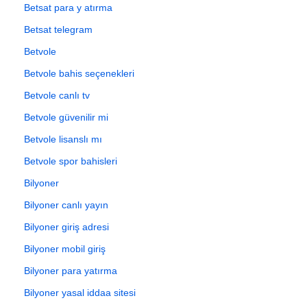
Betsat para y atırma
Betsat telegram
Betvole
Betvole bahis seçenekleri
Betvole canlı tv
Betvole güvenilir mi
Betvole lisanslı mı
Betvole spor bahisleri
Bilyoner
Bilyoner canlı yayın
Bilyoner giriş adresi
Bilyoner mobil giriş
Bilyoner para yatırma
Bilyoner yasal iddaa sitesi