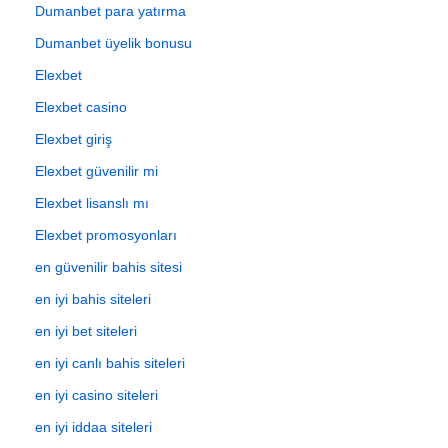
Dumanbet para yatırma
Dumanbet üyelik bonusu
Elexbet
Elexbet casino
Elexbet giriş
Elexbet güvenilir mi
Elexbet lisanslı mı
Elexbet promosyonları
en güvenilir bahis sitesi
en iyi bahis siteleri
en iyi bet siteleri
en iyi canlı bahis siteleri
en iyi casino siteleri
en iyi iddaa siteleri