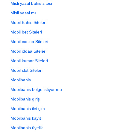
Misli yasal bahis sitesi
Misli yasal mı
Mobil Bahis Siteleri
Mobil bet Siteleri
Mobil casino Siteleri
Mobil iddaa Siteleri
Mobil kumar Siteleri
Mobil slot Siteleri
Mobilbahis
Mobilbahis belge istiyor mu
Mobilbahis giriş
Mobilbahis iletişim
Mobilbahis kayıt
Mobilbahis üyelik