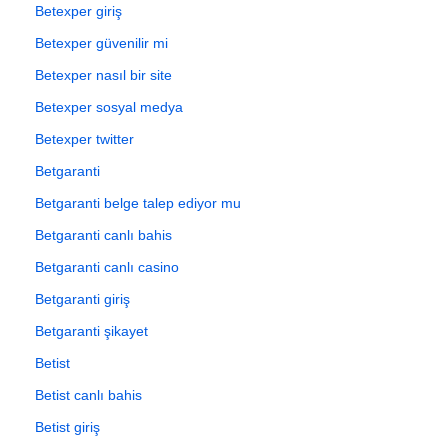
Betexper giriş
Betexper güvenilir mi
Betexper nasıl bir site
Betexper sosyal medya
Betexper twitter
Betgaranti
Betgaranti belge talep ediyor mu
Betgaranti canlı bahis
Betgaranti canlı casino
Betgaranti giriş
Betgaranti şikayet
Betist
Betist canlı bahis
Betist giriş