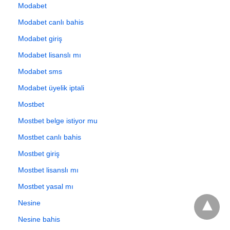
Modabet
Modabet canlı bahis
Modabet giriş
Modabet lisanslı mı
Modabet sms
Modabet üyelik iptali
Mostbet
Mostbet belge istiyor mu
Mostbet canlı bahis
Mostbet giriş
Mostbet lisanslı mı
Mostbet yasal mı
Nesine
Nesine bahis