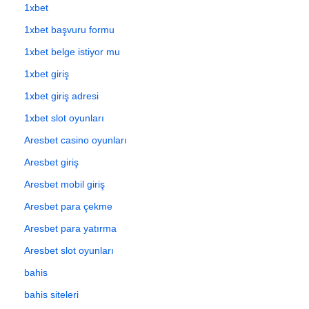
1xbet
1xbet başvuru formu
1xbet belge istiyor mu
1xbet giriş
1xbet giriş adresi
1xbet slot oyunları
Aresbet casino oyunları
Aresbet giriş
Aresbet mobil giriş
Aresbet para çekme
Aresbet para yatırma
Aresbet slot oyunları
bahis
bahis siteleri