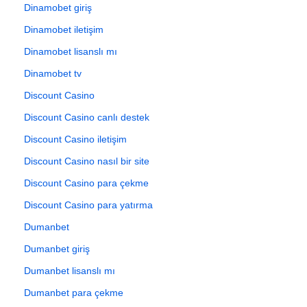
Dinamobet giriş
Dinamobet iletişim
Dinamobet lisanslı mı
Dinamobet tv
Discount Casino
Discount Casino canlı destek
Discount Casino iletişim
Discount Casino nasıl bir site
Discount Casino para çekme
Discount Casino para yatırma
Dumanbet
Dumanbet giriş
Dumanbet lisanslı mı
Dumanbet para çekme