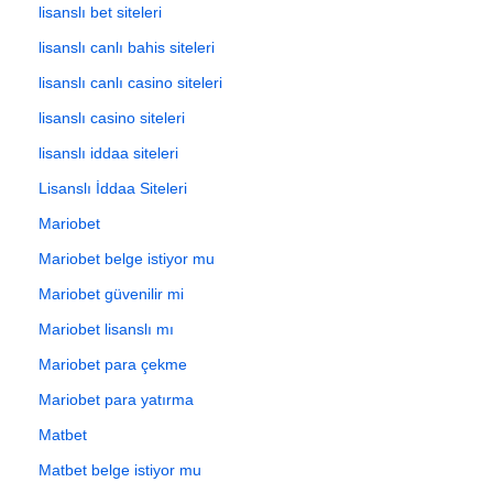
lisanslı bet siteleri
lisanslı canlı bahis siteleri
lisanslı canlı casino siteleri
lisanslı casino siteleri
lisanslı iddaa siteleri
Lisanslı İddaa Siteleri
Mariobet
Mariobet belge istiyor mu
Mariobet güvenilir mi
Mariobet lisanslı mı
Mariobet para çekme
Mariobet para yatırma
Matbet
Matbet belge istiyor mu