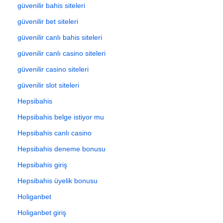
güvenilir bahis siteleri
güvenilir bet siteleri
güvenilir canlı bahis siteleri
güvenilir canlı casino siteleri
güvenilir casino siteleri
güvenilir slot siteleri
Hepsibahis
Hepsibahis belge istiyor mu
Hepsibahis canlı casino
Hepsibahis deneme bonusu
Hepsibahis giriş
Hepsibahis üyelik bonusu
Holiganbet
Holiganbet giriş