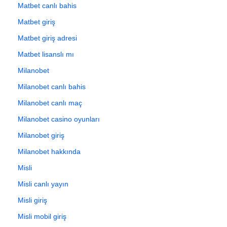
Matbet canlı bahis
Matbet giriş
Matbet giriş adresi
Matbet lisanslı mı
Milanobet
Milanobet canlı bahis
Milanobet canlı maç
Milanobet casino oyunları
Milanobet giriş
Milanobet hakkında
Misli
Misli canlı yayın
Misli giriş
Misli mobil giriş