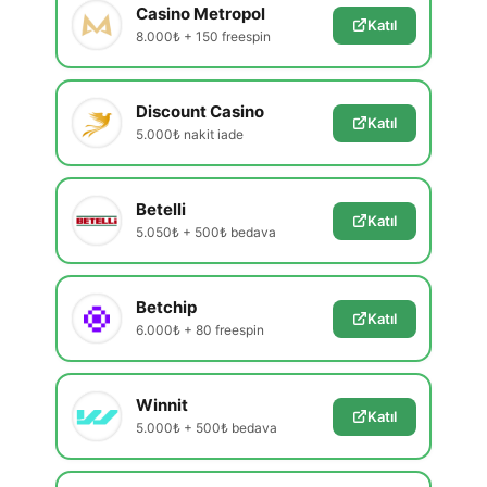
Casino Metropol
Katıl
8.000₺ + 150 freespin
Discount Casino
Katıl
5.000₺ nakit iade
Betelli
Katıl
5.050₺ + 500₺ bedava
Betchip
Katıl
6.000₺ + 80 freespin
Winnit
Katıl
5.000₺ + 500₺ bedava