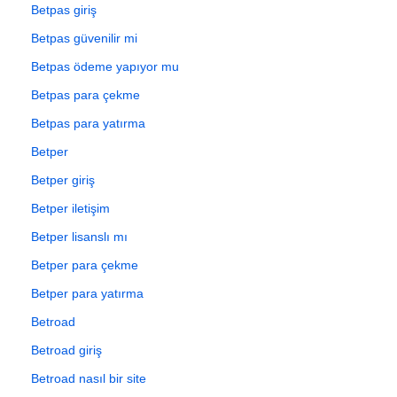
Betpas giriş
Betpas güvenilir mi
Betpas ödeme yapıyor mu
Betpas para çekme
Betpas para yatırma
Betper
Betper giriş
Betper iletişim
Betper lisanslı mı
Betper para çekme
Betper para yatırma
Betroad
Betroad giriş
Betroad nasıl bir site