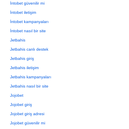
İntobet güvenilir mi
İntobet iletişim
İntobet kampanyaları
İntobet nasıl bir site
Jetbahis
Jetbahis canlı destek
Jetbahis giriş
Jetbahis iletişim
Jetbahis kampanyaları
Jetbahis nasıl bir site
Jojobet
Jojobet giriş
Jojobet giriş adresi
Jojobet güvenilir mi