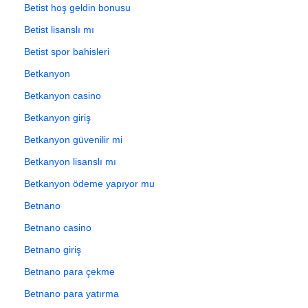
Betist hoş geldin bonusu
Betist lisanslı mı
Betist spor bahisleri
Betkanyon
Betkanyon casino
Betkanyon giriş
Betkanyon güvenilir mi
Betkanyon lisanslı mı
Betkanyon ödeme yapıyor mu
Betnano
Betnano casino
Betnano giriş
Betnano para çekme
Betnano para yatırma