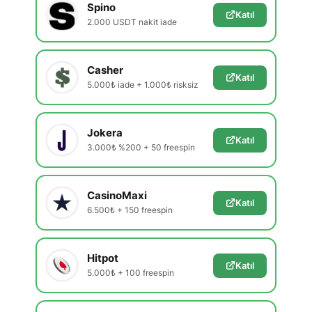
Spino
Katıl
2.000 USDT nakit iade
Casher
Katıl
5.000₺ iade + 1.000₺ risksiz
Jokera
Katıl
3.000₺ %200 + 50 freespin
CasinoMaxi
Katıl
6.500₺ + 150 freespin
Hitpot
Katıl
5.000₺ + 100 freespin