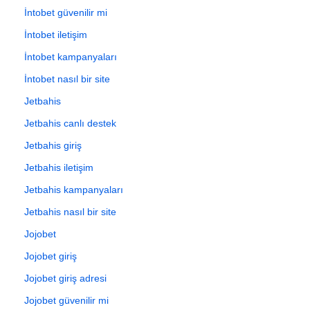
İntobet güvenilir mi
İntobet iletişim
İntobet kampanyaları
İntobet nasıl bir site
Jetbahis
Jetbahis canlı destek
Jetbahis giriş
Jetbahis iletişim
Jetbahis kampanyaları
Jetbahis nasıl bir site
Jojobet
Jojobet giriş
Jojobet giriş adresi
Jojobet güvenilir mi