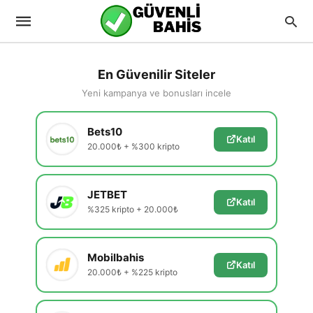
En Güvenilir Siteler
Yeni kampanya ve bonusları incele
Bets10
Katıl
20.000₺ + %300 kripto
JETBET
Katıl
%325 kripto + 20.000₺
Mobilbahis
Katıl
20.000₺ + %225 kripto