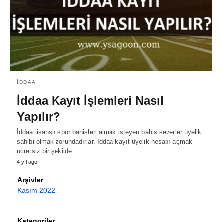
İDDAA
İddaa Kayıt İşlemleri Nasıl
Yapılır?
İddaa lisanslı spor bahisleri almak isteyen bahis severler üyelik
sahibi olmak zorundadırlar. İddaa kayıt üyelik hesabı açmak
ücretsiz bir şekilde…
4 yıl ago
Arşivler
Kasım 2022
Kategoriler