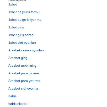
1xbet
1xbet başvuru formu
1xbet belge istiyor mu
1xbet giriş
1xbet giriş adresi
1xbet slot oyunları
Aresbet casino oyunları
Aresbet giriş
Aresbet mobil giriş
Aresbet para çekme
Aresbet para yatırma
Aresbet slot oyunları
bahis
bahis siteleri