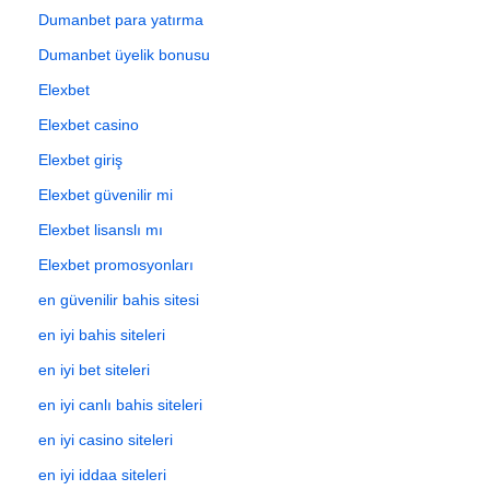
Dumanbet para yatırma
Dumanbet üyelik bonusu
Elexbet
Elexbet casino
Elexbet giriş
Elexbet güvenilir mi
Elexbet lisanslı mı
Elexbet promosyonları
en güvenilir bahis sitesi
en iyi bahis siteleri
en iyi bet siteleri
en iyi canlı bahis siteleri
en iyi casino siteleri
en iyi iddaa siteleri