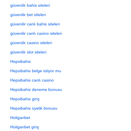
güvenilir bahis siteleri
güvenilir bet siteleri
güvenilir canlı bahis siteleri
güvenilir canlı casino siteleri
güvenilir casino siteleri
güvenilir slot siteleri
Hepsibahis
Hepsibahis belge istiyor mu
Hepsibahis canlı casino
Hepsibahis deneme bonusu
Hepsibahis giriş
Hepsibahis üyelik bonusu
Holiganbet
Holiganbet giriş