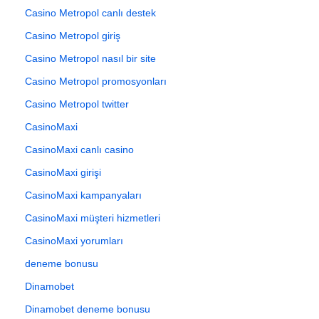
Casino Metropol canlı destek
Casino Metropol giriş
Casino Metropol nasıl bir site
Casino Metropol promosyonları
Casino Metropol twitter
CasinoMaxi
CasinoMaxi canlı casino
CasinoMaxi girişi
CasinoMaxi kampanyaları
CasinoMaxi müşteri hizmetleri
CasinoMaxi yorumları
deneme bonusu
Dinamobet
Dinamobet deneme bonusu