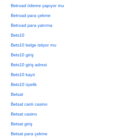
Betroad ödeme yapıyor mu
Betroad para çekme
Betroad para yatırma
Bets10
Bets10 belge istiyor mu
Bets10 giriş
Bets10 giriş adresi
Bets10 kayıt
Bets10 üyelik
Betsat
Betsat canlı casino
Betsat casino
Betsat giriş
Betsat para çekme