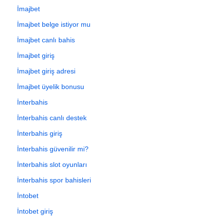
İmajbet
İmajbet belge istiyor mu
İmajbet canlı bahis
İmajbet giriş
İmajbet giriş adresi
İmajbet üyelik bonusu
İnterbahis
İnterbahis canlı destek
İnterbahis giriş
İnterbahis güvenilir mi?
İnterbahis slot oyunları
İnterbahis spor bahisleri
İntobet
İntobet giriş