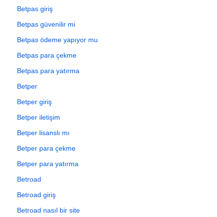
Betpas giriş
Betpas güvenilir mi
Betpas ödeme yapıyor mu
Betpas para çekme
Betpas para yatırma
Betper
Betper giriş
Betper iletişim
Betper lisanslı mı
Betper para çekme
Betper para yatırma
Betroad
Betroad giriş
Betroad nasıl bir site