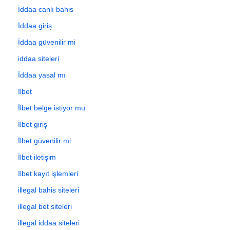
İddaa canlı bahis
İddaa giriş
İddaa güvenilir mi
iddaa siteleri
İddaa yasal mı
İlbet
İlbet belge istiyor mu
İlbet giriş
İlbet güvenilir mi
İlbet iletişim
İlbet kayıt işlemleri
illegal bahis siteleri
illegal bet siteleri
illegal iddaa siteleri