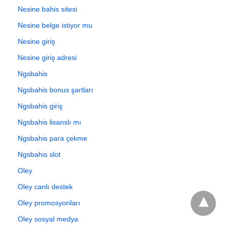
Nesine bahis sitesi
Nesine belge istiyor mu
Nesine giriş
Nesine giriş adresi
Ngsbahis
Ngsbahis bonus şartları
Ngsbahis giriş
Ngsbahis lisanslı mı
Ngsbahis para çekme
Ngsbahis slot
Oley
Oley canlı destek
Oley promosyonları
Oley sosyal medya