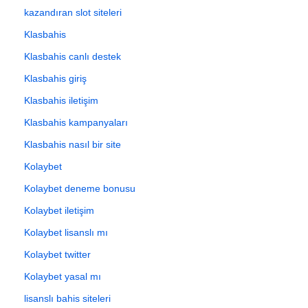
kazandıran slot siteleri
Klasbahis
Klasbahis canlı destek
Klasbahis giriş
Klasbahis iletişim
Klasbahis kampanyaları
Klasbahis nasıl bir site
Kolaybet
Kolaybet deneme bonusu
Kolaybet iletişim
Kolaybet lisanslı mı
Kolaybet twitter
Kolaybet yasal mı
lisanslı bahis siteleri