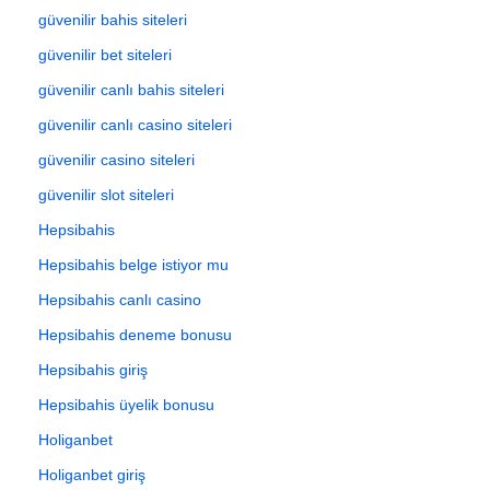
güvenilir bahis siteleri
güvenilir bet siteleri
güvenilir canlı bahis siteleri
güvenilir canlı casino siteleri
güvenilir casino siteleri
güvenilir slot siteleri
Hepsibahis
Hepsibahis belge istiyor mu
Hepsibahis canlı casino
Hepsibahis deneme bonusu
Hepsibahis giriş
Hepsibahis üyelik bonusu
Holiganbet
Holiganbet giriş