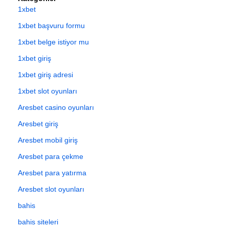
1xbet
1xbet başvuru formu
1xbet belge istiyor mu
1xbet giriş
1xbet giriş adresi
1xbet slot oyunları
Aresbet casino oyunları
Aresbet giriş
Aresbet mobil giriş
Aresbet para çekme
Aresbet para yatırma
Aresbet slot oyunları
bahis
bahis siteleri