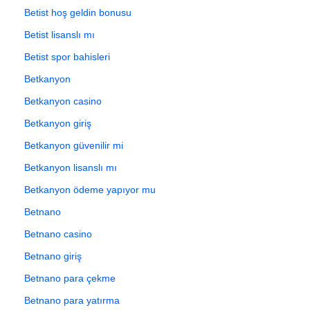
Betist hoş geldin bonusu
Betist lisanslı mı
Betist spor bahisleri
Betkanyon
Betkanyon casino
Betkanyon giriş
Betkanyon güvenilir mi
Betkanyon lisanslı mı
Betkanyon ödeme yapıyor mu
Betnano
Betnano casino
Betnano giriş
Betnano para çekme
Betnano para yatırma