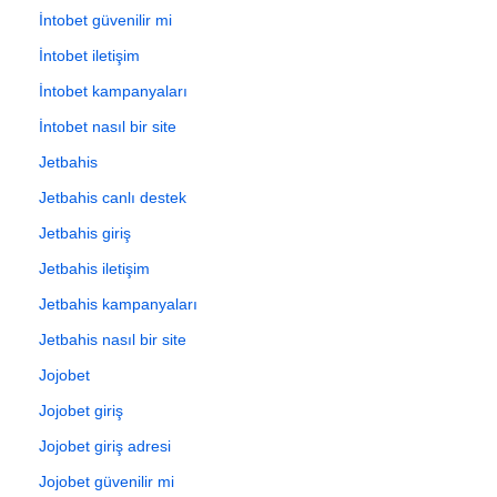
İntobet güvenilir mi
İntobet iletişim
İntobet kampanyaları
İntobet nasıl bir site
Jetbahis
Jetbahis canlı destek
Jetbahis giriş
Jetbahis iletişim
Jetbahis kampanyaları
Jetbahis nasıl bir site
Jojobet
Jojobet giriş
Jojobet giriş adresi
Jojobet güvenilir mi