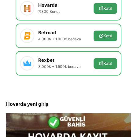
Hovarda
Katıl
%300 Bonus
Betroad
Katıl
4.000₺ + 1.000₺ bedava
Rexbet
Katıl
3.000₺ + 1.500₺ bedava
Hovarda yeni giriş