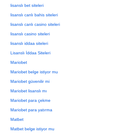
lisanslı bet siteleri
lisanslı canlı bahis siteleri
lisanslı canlı casino siteleri
lisanslı casino siteleri
lisanslı iddaa siteleri
Lisanslı İddaa Siteleri
Mariobet
Mariobet belge istiyor mu
Mariobet güvenilir mi
Mariobet lisanslı mı
Mariobet para çekme
Mariobet para yatırma
Matbet
Matbet belge istiyor mu