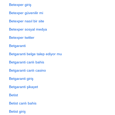
Betexper giriş
Betexper güvenilir mi
Betexper nasıl bir site
Betexper sosyal medya
Betexper twitter
Betgaranti
Betgaranti belge talep ediyor mu
Betgaranti canlı bahis
Betgaranti canlı casino
Betgaranti giriş
Betgaranti şikayet
Betist
Betist canlı bahis
Betist giriş