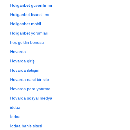
Holiganbet güvenilir mi
Holiganbet lisanslı mı
Holiganbet mobil
Holiganbet yorumları
hoş geldin bonusu
Hovarda
Hovarda giriş
Hovarda iletişim
Hovarda nasıl bir site
Hovarda para yatırma
Hovarda sosyal medya
iddaa
İddaa
İddaa bahis sitesi