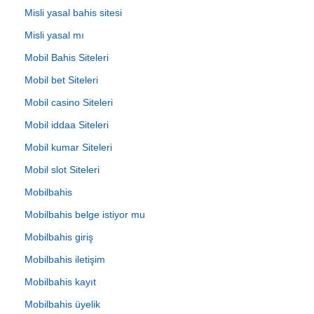
Misli yasal bahis sitesi
Misli yasal mı
Mobil Bahis Siteleri
Mobil bet Siteleri
Mobil casino Siteleri
Mobil iddaa Siteleri
Mobil kumar Siteleri
Mobil slot Siteleri
Mobilbahis
Mobilbahis belge istiyor mu
Mobilbahis giriş
Mobilbahis iletişim
Mobilbahis kayıt
Mobilbahis üyelik