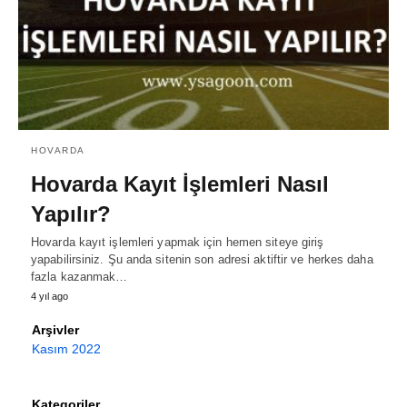
HOVARDA
Hovarda Kayıt İşlemleri Nasıl
Yapılır?
Hovarda kayıt işlemleri yapmak için hemen siteye giriş
yapabilirsiniz. Şu anda sitenin son adresi aktiftir ve herkes daha
fazla kazanmak…
4 yıl ago
Arşivler
Kasım 2022
Kategoriler