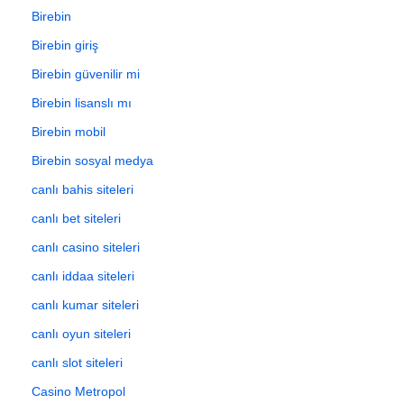
Birebin
Birebin giriş
Birebin güvenilir mi
Birebin lisanslı mı
Birebin mobil
Birebin sosyal medya
canlı bahis siteleri
canlı bet siteleri
canlı casino siteleri
canlı iddaa siteleri
canlı kumar siteleri
canlı oyun siteleri
canlı slot siteleri
Casino Metropol