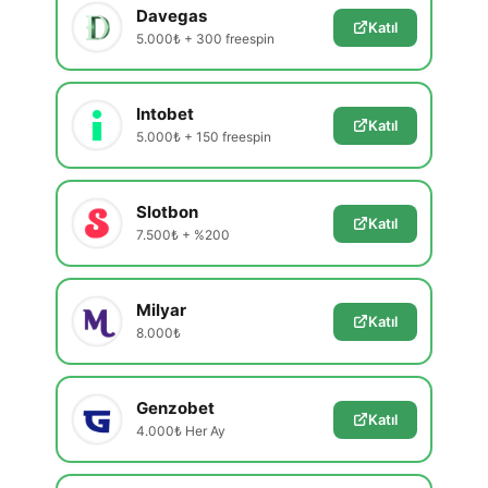
Davegas
Katıl
5.000₺ + 300 freespin
Intobet
Katıl
5.000₺ + 150 freespin
Slotbon
Katıl
7.500₺ + %200
Milyar
Katıl
8.000₺
Genzobet
Katıl
4.000₺ Her Ay