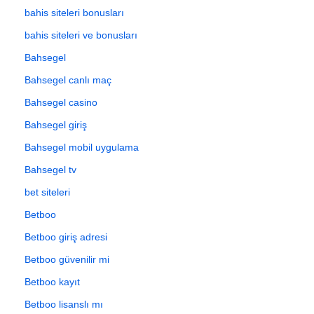
bahis siteleri bonusları
bahis siteleri ve bonusları
Bahsegel
Bahsegel canlı maç
Bahsegel casino
Bahsegel giriş
Bahsegel mobil uygulama
Bahsegel tv
bet siteleri
Betboo
Betboo giriş adresi
Betboo güvenilir mi
Betboo kayıt
Betboo lisanslı mı