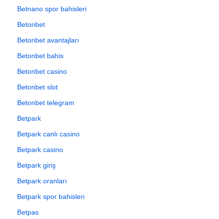
Betnano spor bahisleri
Betonbet
Betonbet avantajları
Betonbet bahis
Betonbet casino
Betonbet slot
Betonbet telegram
Betpark
Betpark canlı casino
Betpark casino
Betpark giriş
Betpark oranları
Betpark spor bahisleri
Betpas