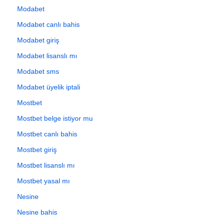
Modabet
Modabet canlı bahis
Modabet giriş
Modabet lisanslı mı
Modabet sms
Modabet üyelik iptali
Mostbet
Mostbet belge istiyor mu
Mostbet canlı bahis
Mostbet giriş
Mostbet lisanslı mı
Mostbet yasal mı
Nesine
Nesine bahis