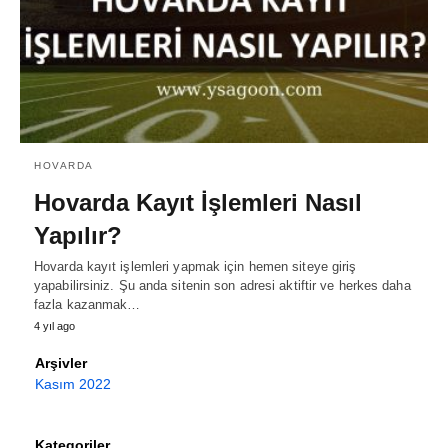
HOVARDA
Hovarda Kayıt İşlemleri Nasıl
Yapılır?
Hovarda kayıt işlemleri yapmak için hemen siteye giriş
yapabilirsiniz. Şu anda sitenin son adresi aktiftir ve herkes daha
fazla kazanmak…
4 yıl ago
Arşivler
Kasım 2022
Kategoriler