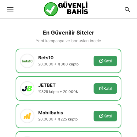
En Güvenilir Siteler
Yeni kampanya ve bonusları incele
Bets10
Katıl
20.000₺ + %300 kripto
JETBET
Katıl
%325 kripto + 20.000₺
Mobilbahis
Katıl
20.000₺ + %225 kripto