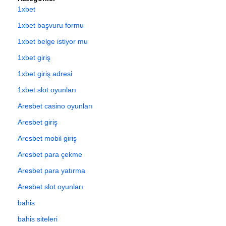
1xbet
1xbet başvuru formu
1xbet belge istiyor mu
1xbet giriş
1xbet giriş adresi
1xbet slot oyunları
Aresbet casino oyunları
Aresbet giriş
Aresbet mobil giriş
Aresbet para çekme
Aresbet para yatırma
Aresbet slot oyunları
bahis
bahis siteleri