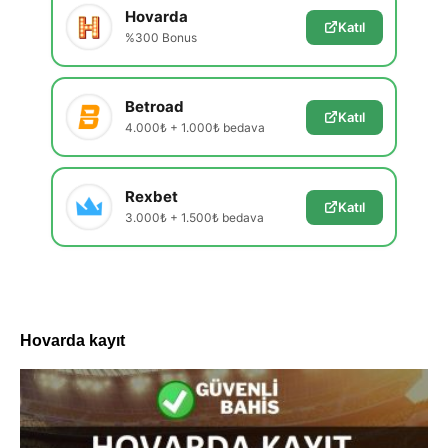
Hovarda
Katıl
%300 Bonus
Betroad
Katıl
4.000₺ + 1.000₺ bedava
Rexbet
Katıl
3.000₺ + 1.500₺ bedava
Hovarda kayıt