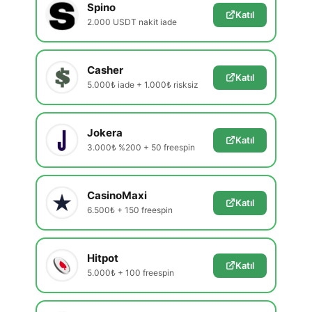
Spino
Katıl
2.000 USDT nakit iade
Casher
Katıl
5.000₺ iade + 1.000₺ risksiz
Jokera
Katıl
3.000₺ %200 + 50 freespin
CasinoMaxi
Katıl
6.500₺ + 150 freespin
Hitpot
Katıl
5.000₺ + 100 freespin