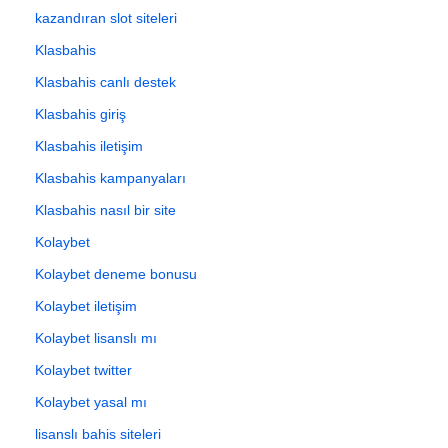
kazandıran slot siteleri
Klasbahis
Klasbahis canlı destek
Klasbahis giriş
Klasbahis iletişim
Klasbahis kampanyaları
Klasbahis nasıl bir site
Kolaybet
Kolaybet deneme bonusu
Kolaybet iletişim
Kolaybet lisanslı mı
Kolaybet twitter
Kolaybet yasal mı
lisanslı bahis siteleri