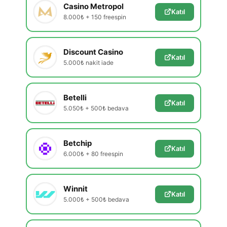
Casino Metropol
Katıl
8.000₺ + 150 freespin
Discount Casino
Katıl
5.000₺ nakit iade
Betelli
Katıl
5.050₺ + 500₺ bedava
Betchip
Katıl
6.000₺ + 80 freespin
Winnit
Katıl
5.000₺ + 500₺ bedava