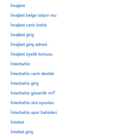
İmajbet
İmajbet belge istiyor mu
İmajbet canlı bahis
İmajbet giriş
İmajbet giriş adresi
İmajbet üyelik bonusu
İnterbahis
İnterbahis canlı destek
İnterbahis giriş
İnterbahis güvenilir mi?
İnterbahis slot oyunları
İnterbahis spor bahisleri
İntobet
İntobet giriş