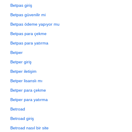
Betpas giriş
Betpas güvenilir mi
Betpas ödeme yapıyor mu
Betpas para çekme
Betpas para yatırma
Betper
Betper giriş
Betper iletişim
Betper lisanslı mı
Betper para çekme
Betper para yatırma
Betroad
Betroad giriş
Betroad nasıl bir site