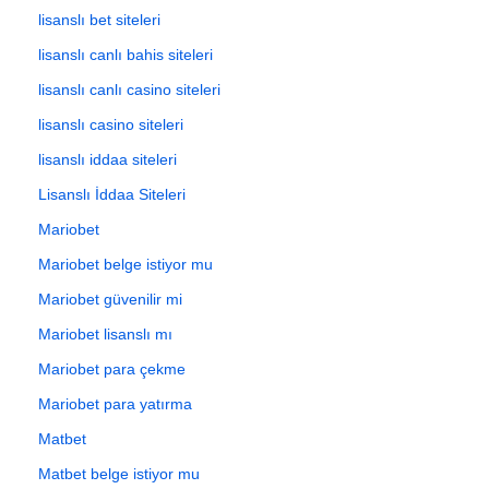
lisanslı bet siteleri
lisanslı canlı bahis siteleri
lisanslı canlı casino siteleri
lisanslı casino siteleri
lisanslı iddaa siteleri
Lisanslı İddaa Siteleri
Mariobet
Mariobet belge istiyor mu
Mariobet güvenilir mi
Mariobet lisanslı mı
Mariobet para çekme
Mariobet para yatırma
Matbet
Matbet belge istiyor mu