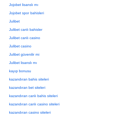
Jojobet lisanslı mı
Jojobet spor bahisleri
Julibet
Julibet canlı bahisler
Julibet canlı casino
Julibet casino
Julibet güvenilir mi
Julibet lisanslı mı
kayıp bonusu
kazandıran bahis siteleri
kazandıran bet siteleri
kazandıran canlı bahis siteleri
kazandıran canlı casino siteleri
kazandıran casino siteleri