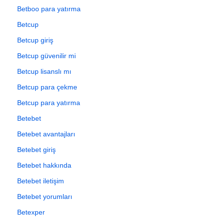
Betboo para yatırma
Betcup
Betcup giriş
Betcup güvenilir mi
Betcup lisanslı mı
Betcup para çekme
Betcup para yatırma
Betebet
Betebet avantajları
Betebet giriş
Betebet hakkında
Betebet iletişim
Betebet yorumları
Betexper