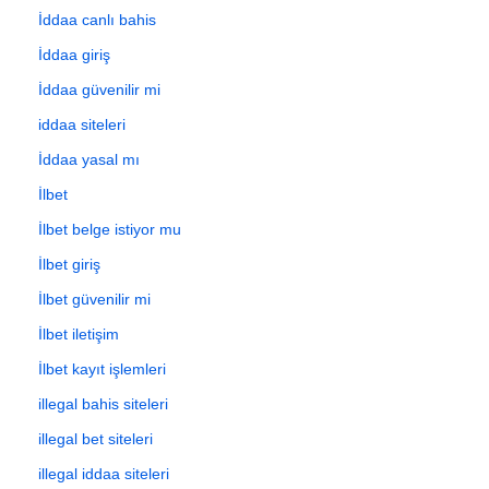
İddaa canlı bahis
İddaa giriş
İddaa güvenilir mi
iddaa siteleri
İddaa yasal mı
İlbet
İlbet belge istiyor mu
İlbet giriş
İlbet güvenilir mi
İlbet iletişim
İlbet kayıt işlemleri
illegal bahis siteleri
illegal bet siteleri
illegal iddaa siteleri