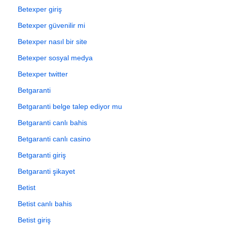
Betexper giriş
Betexper güvenilir mi
Betexper nasıl bir site
Betexper sosyal medya
Betexper twitter
Betgaranti
Betgaranti belge talep ediyor mu
Betgaranti canlı bahis
Betgaranti canlı casino
Betgaranti giriş
Betgaranti şikayet
Betist
Betist canlı bahis
Betist giriş