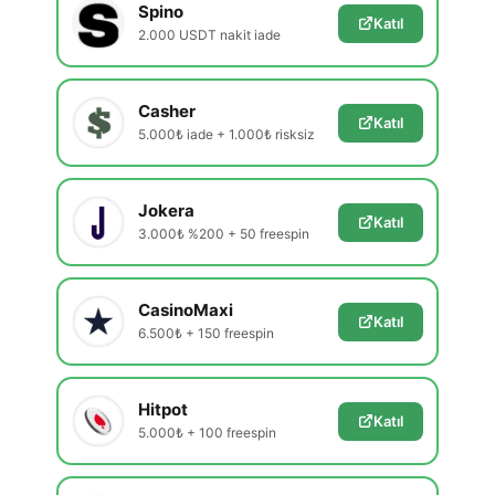
Spino
Katıl
2.000 USDT nakit iade
Casher
Katıl
5.000₺ iade + 1.000₺ risksiz
Jokera
Katıl
3.000₺ %200 + 50 freespin
CasinoMaxi
Katıl
6.500₺ + 150 freespin
Hitpot
Katıl
5.000₺ + 100 freespin