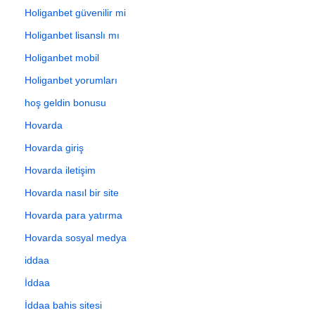
Holiganbet güvenilir mi
Holiganbet lisanslı mı
Holiganbet mobil
Holiganbet yorumları
hoş geldin bonusu
Hovarda
Hovarda giriş
Hovarda iletişim
Hovarda nasıl bir site
Hovarda para yatırma
Hovarda sosyal medya
iddaa
İddaa
İddaa bahis sitesi