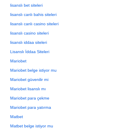
lisanslı bet siteleri
lisanslı canlı bahis siteleri
lisanslı canlı casino siteleri
lisanslı casino siteleri
lisanslı iddaa siteleri
Lisanslı İddaa Siteleri
Mariobet
Mariobet belge istiyor mu
Mariobet güvenilir mi
Mariobet lisanslı mı
Mariobet para çekme
Mariobet para yatırma
Matbet
Matbet belge istiyor mu