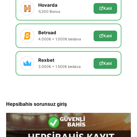
Hovarda
Katıl
%300 Bonus
Betroad
Katıl
4.000₺ + 1.000₺ bedava
Rexbet
Katıl
3.000₺ + 1.500₺ bedava
Hepsibahis sorunsuz giriş