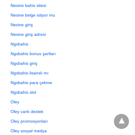
Nesine bahis sitesi
Nesine belge istiyor mu
Nesine giriş
Nesine giriş adresi
Ngsbahis
Ngsbahis bonus şartları
Ngsbahis giriş
Ngsbahis lisanslı mı
Ngsbahis para çekme
Ngsbahis slot
Oley
Oley canlı destek
Oley promosyonları
Oley sosyal medya