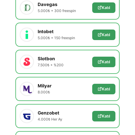
Davegas
Katıl
5.000₺ + 300 freespin
Intobet
Katıl
5.000₺ + 150 freespin
Slotbon
Katıl
7.500₺ + %200
Milyar
Katıl
8.000₺
Genzobet
Katıl
4.000₺ Her Ay