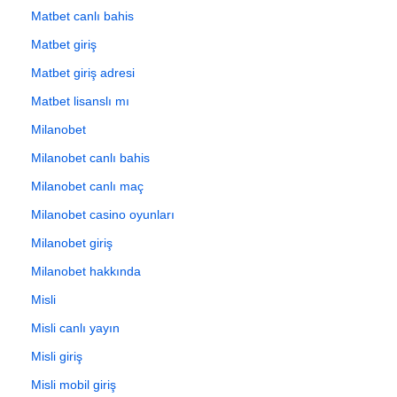
Matbet canlı bahis
Matbet giriş
Matbet giriş adresi
Matbet lisanslı mı
Milanobet
Milanobet canlı bahis
Milanobet canlı maç
Milanobet casino oyunları
Milanobet giriş
Milanobet hakkında
Misli
Misli canlı yayın
Misli giriş
Misli mobil giriş