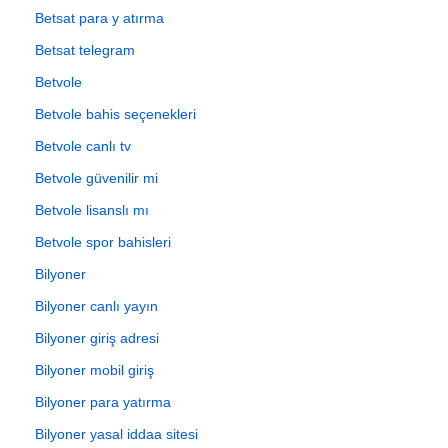
Betsat para y atırma
Betsat telegram
Betvole
Betvole bahis seçenekleri
Betvole canlı tv
Betvole güvenilir mi
Betvole lisanslı mı
Betvole spor bahisleri
Bilyoner
Bilyoner canlı yayın
Bilyoner giriş adresi
Bilyoner mobil giriş
Bilyoner para yatırma
Bilyoner yasal iddaa sitesi