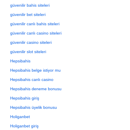
güvenilir bahis siteleri
güvenilir bet siteleri
güvenilir canlı bahis siteleri
güvenilir canlı casino siteleri
güvenilir casino siteleri
güvenilir slot siteleri
Hepsibahis
Hepsibahis belge istiyor mu
Hepsibahis canlı casino
Hepsibahis deneme bonusu
Hepsibahis giriş
Hepsibahis üyelik bonusu
Holiganbet
Holiganbet giriş