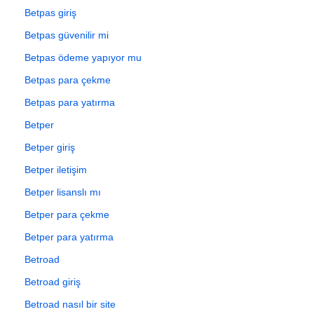
Betpas giriş
Betpas güvenilir mi
Betpas ödeme yapıyor mu
Betpas para çekme
Betpas para yatırma
Betper
Betper giriş
Betper iletişim
Betper lisanslı mı
Betper para çekme
Betper para yatırma
Betroad
Betroad giriş
Betroad nasıl bir site