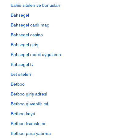
bahis siteleri ve bonusları
Bahsegel
Bahsegel canlı maç
Bahsegel casino
Bahsegel giriş
Bahsegel mobil uygulama
Bahsegel tv
bet siteleri
Betboo
Betboo giriş adresi
Betboo güvenilir mi
Betboo kayıt
Betboo lisanslı mı
Betboo para yatırma