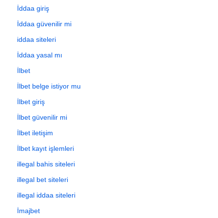
İddaa giriş
İddaa güvenilir mi
iddaa siteleri
İddaa yasal mı
İlbet
İlbet belge istiyor mu
İlbet giriş
İlbet güvenilir mi
İlbet iletişim
İlbet kayıt işlemleri
illegal bahis siteleri
illegal bet siteleri
illegal iddaa siteleri
İmajbet