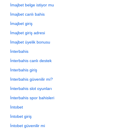
İmajbet belge istiyor mu
İmajbet canlı bahis
İmajbet giriş
İmajbet giriş adresi
İmajbet üyelik bonusu
İnterbahis
İnterbahis canlı destek
İnterbahis giriş
İnterbahis güvenilir mi?
İnterbahis slot oyunları
İnterbahis spor bahisleri
İntobet
İntobet giriş
İntobet güvenilir mi