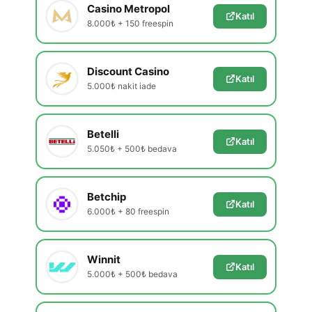
Casino Metropol
Katıl
8.000₺ + 150 freespin
Discount Casino
Katıl
5.000₺ nakit iade
Betelli
Katıl
5.050₺ + 500₺ bedava
Betchip
Katıl
6.000₺ + 80 freespin
Winnit
Katıl
5.000₺ + 500₺ bedava