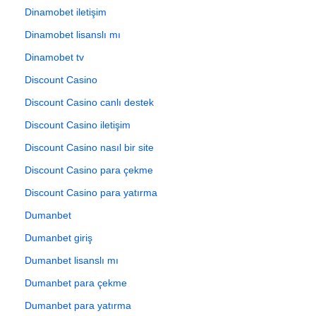
Dinamobet iletişim
Dinamobet lisanslı mı
Dinamobet tv
Discount Casino
Discount Casino canlı destek
Discount Casino iletişim
Discount Casino nasıl bir site
Discount Casino para çekme
Discount Casino para yatırma
Dumanbet
Dumanbet giriş
Dumanbet lisanslı mı
Dumanbet para çekme
Dumanbet para yatırma