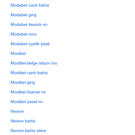
Modabet canlı bahis
Modabet giriş
Modabet lisanslı mı
Modabet sms
Modabet üyelik iptali
Mostbet
Mostbet belge istiyor mu
Mostbet canlı bahis
Mostbet giriş
Mostbet lisanslı mı
Mostbet yasal mı
Nesine
Nesine bahis
Nesine bahis sitesi