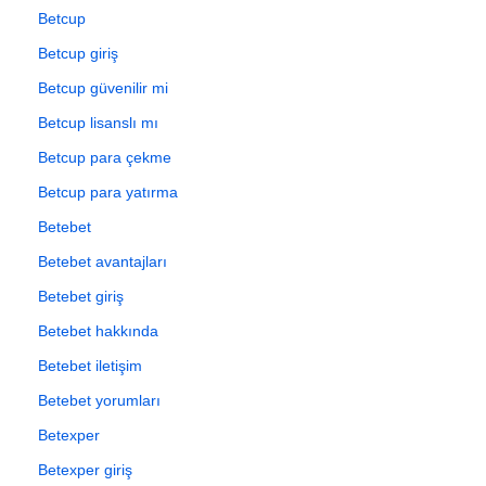
Betcup
Betcup giriş
Betcup güvenilir mi
Betcup lisanslı mı
Betcup para çekme
Betcup para yatırma
Betebet
Betebet avantajları
Betebet giriş
Betebet hakkında
Betebet iletişim
Betebet yorumları
Betexper
Betexper giriş