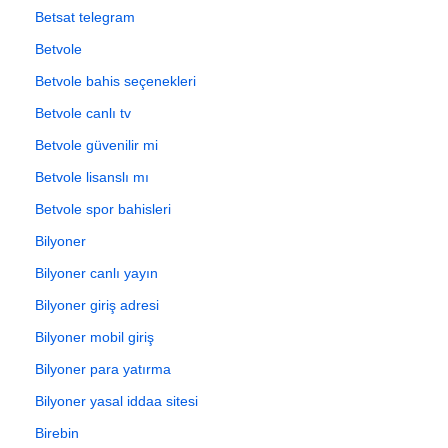
Betsat telegram
Betvole
Betvole bahis seçenekleri
Betvole canlı tv
Betvole güvenilir mi
Betvole lisanslı mı
Betvole spor bahisleri
Bilyoner
Bilyoner canlı yayın
Bilyoner giriş adresi
Bilyoner mobil giriş
Bilyoner para yatırma
Bilyoner yasal iddaa sitesi
Birebin