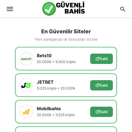
En Güvenilir Siteler
Yeni kampanya ve bonusları incele
Bets10
Katıl
20.000₺ + %300 kripto
JETBET
Katıl
%325 kripto + 20.000₺
Mobilbahis
Katıl
20.000₺ + %225 kripto