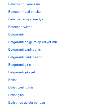
Betexper güvenilir mi
Betexper nasıl bir site
Betexper sosyal medya
Betexper twitter
Betgaranti
Betgaranti belge talep ediyor mu
Betgaranti canlı bahis
Betgaranti canlı casino
Betgaranti giriş
Betgaranti şikayet
Betist
Betist canlı bahis
Betist giriş
Betist hoş geldin bonusu