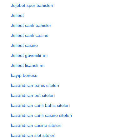
Jojobet spor bahisleri
Julibet
Julibet canlı bahisler
Julibet canlı casino
Julibet casino
Julibet güvenilir mi
Julibet lisanslı mı
kayıp bonusu
kazandıran bahis siteleri
kazandıran bet siteleri
kazandıran canlı bahis siteleri
kazandıran canlı casino siteleri
kazandıran casino siteleri
kazandıran slot siteleri