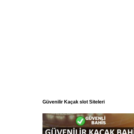
Güvenilir Kaçak slot Siteleri