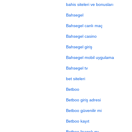
bahis siteleri ve bonusları
Bahsegel
Bahsegel canlı maç
Bahsegel casino
Bahsegel giriş
Bahsegel mobil uygulama
Bahsegel tv
bet siteleri
Betboo
Betboo giriş adresi
Betboo güvenilir mi
Betboo kayıt
Betboo lisanslı mı