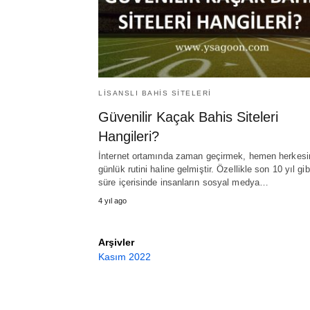
LISANSLI BAHIS SITELERI
Güvenilir Kaçak Bahis Siteleri
Hangileri?
İnternet ortamında zaman geçirmek, hemen herkesi
günlük rutini haline gelmiştir. Özellikle son 10 yıl gib
süre içerisinde insanların sosyal medya…
4 yıl ago
Arşivler
Kasım 2022