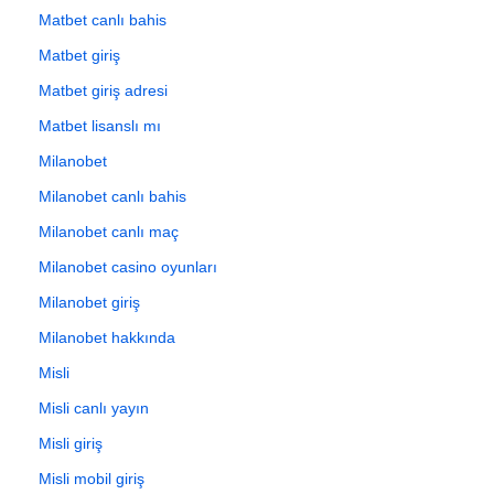
Matbet canlı bahis
Matbet giriş
Matbet giriş adresi
Matbet lisanslı mı
Milanobet
Milanobet canlı bahis
Milanobet canlı maç
Milanobet casino oyunları
Milanobet giriş
Milanobet hakkında
Misli
Misli canlı yayın
Misli giriş
Misli mobil giriş