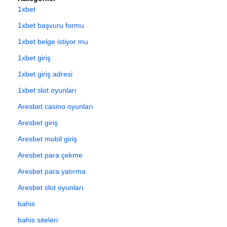
1xbet
1xbet başvuru formu
1xbet belge istiyor mu
1xbet giriş
1xbet giriş adresi
1xbet slot oyunları
Aresbet casino oyunları
Aresbet giriş
Aresbet mobil giriş
Aresbet para çekme
Aresbet para yatırma
Aresbet slot oyunları
bahis
bahis siteleri