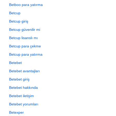
Betboo para yatırma
Betcup
Betcup giriş
Betcup güvenilir mi
Betcup lisanslı mı
Betcup para çekme
Betcup para yatırma
Betebet
Betebet avantajları
Betebet giriş
Betebet hakkında
Betebet iletişim
Betebet yorumları
Betexper