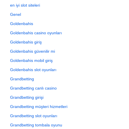
en iyi slot siteleri
Genel
Goldenbahis
Goldenbahis casino oyunları
Goldenbahis giriş
Goldenbahis güvenilir mi
Goldenbahis mobil giriş
Goldenbahis slot oyunları
Grandbetting
Grandbetting canlı casino
Grandbetting girişi
Grandbetting müşteri hizmetleri
Grandbetting slot oyunları
Grandbetting tombala oyunu