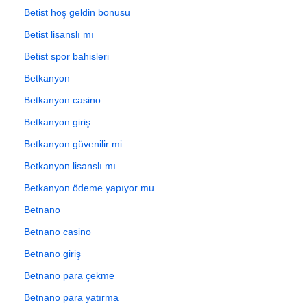
Betist hoş geldin bonusu
Betist lisanslı mı
Betist spor bahisleri
Betkanyon
Betkanyon casino
Betkanyon giriş
Betkanyon güvenilir mi
Betkanyon lisanslı mı
Betkanyon ödeme yapıyor mu
Betnano
Betnano casino
Betnano giriş
Betnano para çekme
Betnano para yatırma