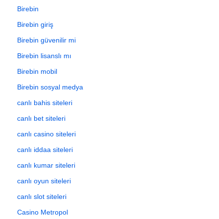
Birebin
Birebin giriş
Birebin güvenilir mi
Birebin lisanslı mı
Birebin mobil
Birebin sosyal medya
canlı bahis siteleri
canlı bet siteleri
canlı casino siteleri
canlı iddaa siteleri
canlı kumar siteleri
canlı oyun siteleri
canlı slot siteleri
Casino Metropol