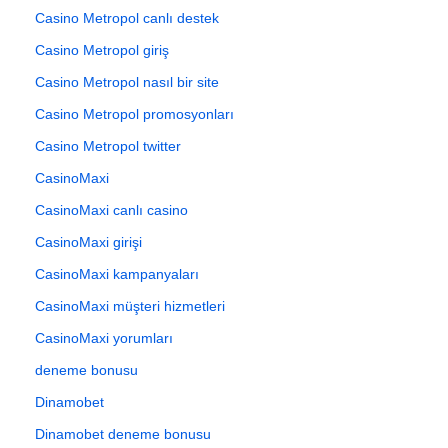
Casino Metropol canlı destek
Casino Metropol giriş
Casino Metropol nasıl bir site
Casino Metropol promosyonları
Casino Metropol twitter
CasinoMaxi
CasinoMaxi canlı casino
CasinoMaxi girişi
CasinoMaxi kampanyaları
CasinoMaxi müşteri hizmetleri
CasinoMaxi yorumları
deneme bonusu
Dinamobet
Dinamobet deneme bonusu