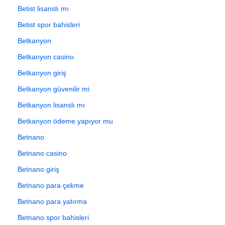
Betist lisanslı mı
Betist spor bahisleri
Betkanyon
Betkanyon casino
Betkanyon giriş
Betkanyon güvenilir mi
Betkanyon lisanslı mı
Betkanyon ödeme yapıyor mu
Betnano
Betnano casino
Betnano giriş
Betnano para çekme
Betnano para yatırma
Betnano spor bahisleri