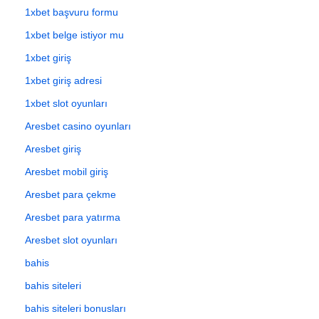
1xbet başvuru formu
1xbet belge istiyor mu
1xbet giriş
1xbet giriş adresi
1xbet slot oyunları
Aresbet casino oyunları
Aresbet giriş
Aresbet mobil giriş
Aresbet para çekme
Aresbet para yatırma
Aresbet slot oyunları
bahis
bahis siteleri
bahis siteleri bonusları