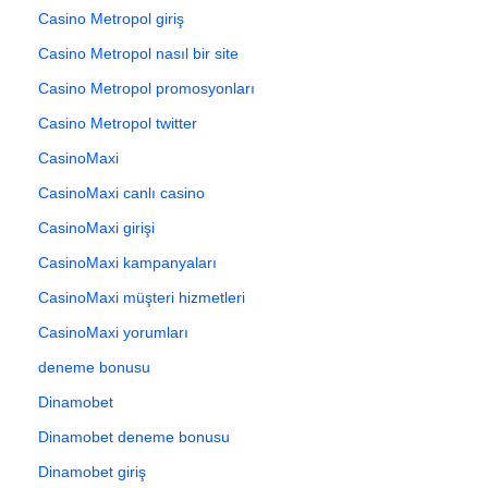
Casino Metropol giriş
Casino Metropol nasıl bir site
Casino Metropol promosyonları
Casino Metropol twitter
CasinoMaxi
CasinoMaxi canlı casino
CasinoMaxi girişi
CasinoMaxi kampanyaları
CasinoMaxi müşteri hizmetleri
CasinoMaxi yorumları
deneme bonusu
Dinamobet
Dinamobet deneme bonusu
Dinamobet giriş