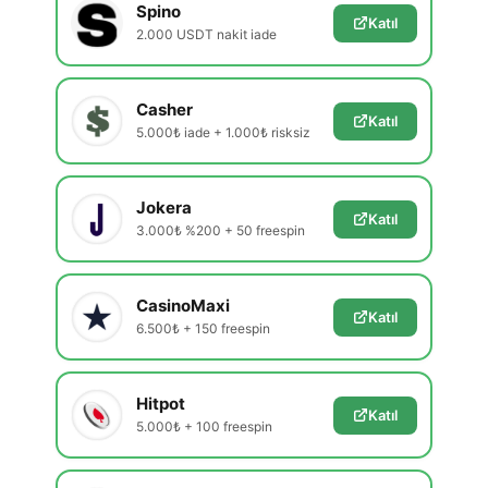
Spino
Katıl
2.000 USDT nakit iade
Casher
Katıl
5.000₺ iade + 1.000₺ risksiz
Jokera
Katıl
3.000₺ %200 + 50 freespin
CasinoMaxi
Katıl
6.500₺ + 150 freespin
Hitpot
Katıl
5.000₺ + 100 freespin