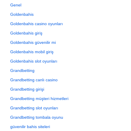
Genel
Goldenbahis
Goldenbahis casino oyunları
Goldenbahis giriş
Goldenbahis güvenilir mi
Goldenbahis mobil giriş
Goldenbahis slot oyunları
Grandbetting
Grandbetting canlı casino
Grandbetting girişi
Grandbetting müşteri hizmetleri
Grandbetting slot oyunları
Grandbetting tombala oyunu
güvenilir bahis siteleri