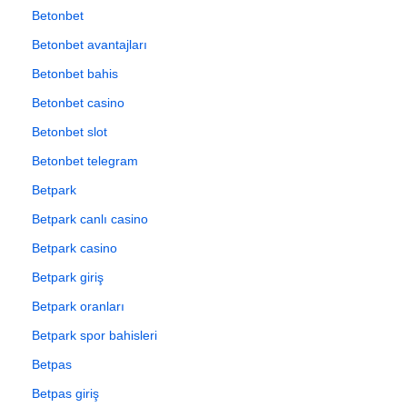
Betonbet
Betonbet avantajları
Betonbet bahis
Betonbet casino
Betonbet slot
Betonbet telegram
Betpark
Betpark canlı casino
Betpark casino
Betpark giriş
Betpark oranları
Betpark spor bahisleri
Betpas
Betpas giriş