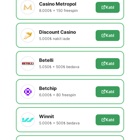
Casino Metropol
Katıl
8.000₺ + 150 freespin
Discount Casino
Katıl
5.000₺ nakit iade
Betelli
Katıl
5.050₺ + 500₺ bedava
Betchip
Katıl
6.000₺ + 80 freespin
Winnit
Katıl
5.000₺ + 500₺ bedava