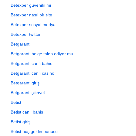
Betexper güvenilir mi
Betexper nasıl bir site
Betexper sosyal medya
Betexper twitter
Betgaranti
Betgaranti belge talep ediyor mu
Betgaranti canlı bahis
Betgaranti canlı casino
Betgaranti giriş
Betgaranti şikayet
Betist
Betist canlı bahis
Betist giriş
Betist hoş geldin bonusu