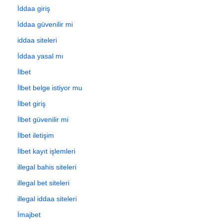
İddaa giriş
İddaa güvenilir mi
iddaa siteleri
İddaa yasal mı
İlbet
İlbet belge istiyor mu
İlbet giriş
İlbet güvenilir mi
İlbet iletişim
İlbet kayıt işlemleri
illegal bahis siteleri
illegal bet siteleri
illegal iddaa siteleri
İmajbet