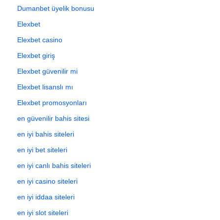
Dumanbet üyelik bonusu
Elexbet
Elexbet casino
Elexbet giriş
Elexbet güvenilir mi
Elexbet lisanslı mı
Elexbet promosyonları
en güvenilir bahis sitesi
en iyi bahis siteleri
en iyi bet siteleri
en iyi canlı bahis siteleri
en iyi casino siteleri
en iyi iddaa siteleri
en iyi slot siteleri