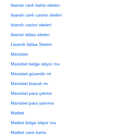
lisanslı canlı bahis siteleri
lisanslı canlı casino siteleri
lisanslı casino siteleri
lisanslı iddaa siteleri
Lisanslı İddaa Siteleri
Mariobet
Mariobet belge istiyor mu
Mariobet güvenilir mi
Mariobet lisanslı mı
Mariobet para çekme
Mariobet para yatırma
Matbet
Matbet belge istiyor mu
Matbet canlı bahis