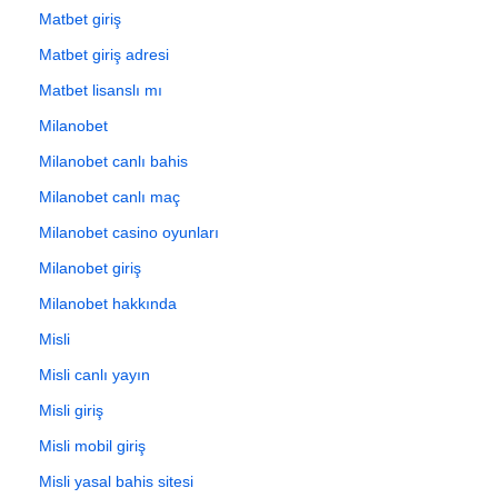
Matbet giriş
Matbet giriş adresi
Matbet lisanslı mı
Milanobet
Milanobet canlı bahis
Milanobet canlı maç
Milanobet casino oyunları
Milanobet giriş
Milanobet hakkında
Misli
Misli canlı yayın
Misli giriş
Misli mobil giriş
Misli yasal bahis sitesi