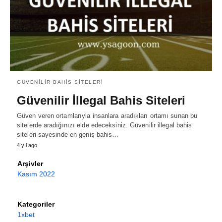
GÜVENILIR BAHIS SITELERI
Güvenilir İllegal Bahis Siteleri
Güven veren ortamlarıyla insanlara aradıkları ortamı sunan bu
sitelerde aradığınızı elde edeceksiniz. Güvenilir illegal bahis
siteleri sayesinde en geniş bahis…
4 yıl ago
Arşivler
Kasım 2022
Kategoriler
1xbet