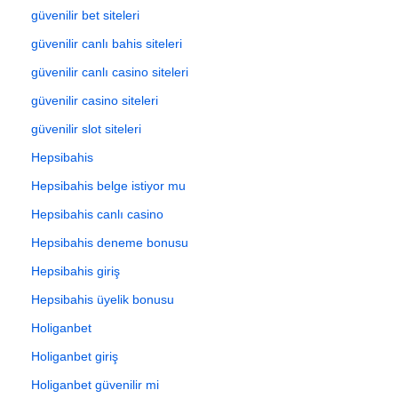
güvenilir bet siteleri
güvenilir canlı bahis siteleri
güvenilir canlı casino siteleri
güvenilir casino siteleri
güvenilir slot siteleri
Hepsibahis
Hepsibahis belge istiyor mu
Hepsibahis canlı casino
Hepsibahis deneme bonusu
Hepsibahis giriş
Hepsibahis üyelik bonusu
Holiganbet
Holiganbet giriş
Holiganbet güvenilir mi