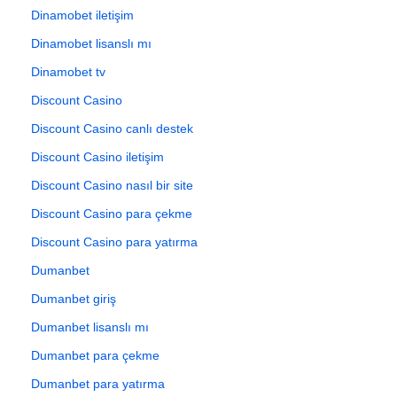
Dinamobet iletişim
Dinamobet lisanslı mı
Dinamobet tv
Discount Casino
Discount Casino canlı destek
Discount Casino iletişim
Discount Casino nasıl bir site
Discount Casino para çekme
Discount Casino para yatırma
Dumanbet
Dumanbet giriş
Dumanbet lisanslı mı
Dumanbet para çekme
Dumanbet para yatırma