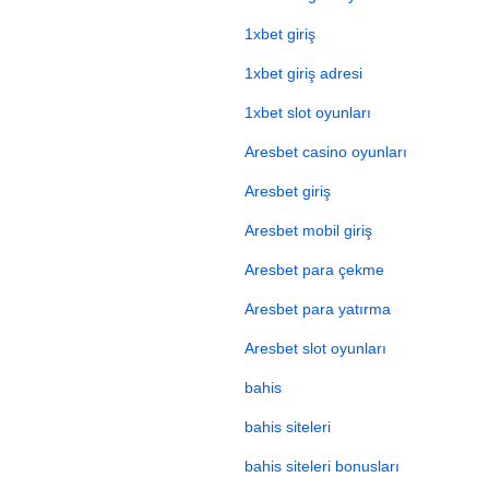
1xbet giriş
1xbet giriş adresi
1xbet slot oyunları
Aresbet casino oyunları
Aresbet giriş
Aresbet mobil giriş
Aresbet para çekme
Aresbet para yatırma
Aresbet slot oyunları
bahis
bahis siteleri
bahis siteleri bonusları