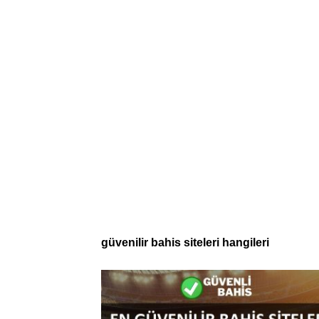
güvenilir bahis siteleri hangileri