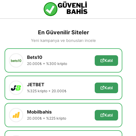
En Güvenilir Siteler
Yeni kampanya ve bonusları incele
Bets10
Katıl
20.000₺ + %300 kripto
JETBET
Katıl
%325 kripto + 20.000₺
Mobilbahis
Katıl
20.000₺ + %225 kripto