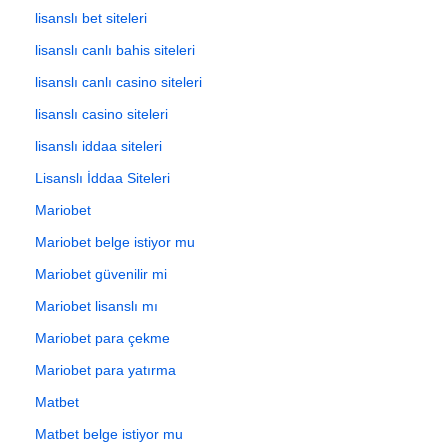
lisanslı bet siteleri
lisanslı canlı bahis siteleri
lisanslı canlı casino siteleri
lisanslı casino siteleri
lisanslı iddaa siteleri
Lisanslı İddaa Siteleri
Mariobet
Mariobet belge istiyor mu
Mariobet güvenilir mi
Mariobet lisanslı mı
Mariobet para çekme
Mariobet para yatırma
Matbet
Matbet belge istiyor mu