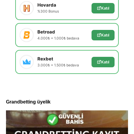
Hovarda
Katıl
%300 Bonus
Betroad
Katıl
4.000₺ + 1.000₺ bedava
Rexbet
Katıl
3.000₺ + 1.500₺ bedava
Grandbetting üyelik