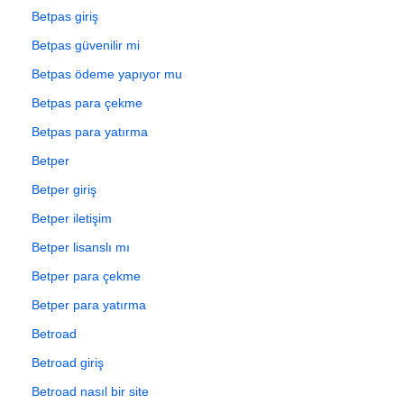
Betpas giriş
Betpas güvenilir mi
Betpas ödeme yapıyor mu
Betpas para çekme
Betpas para yatırma
Betper
Betper giriş
Betper iletişim
Betper lisanslı mı
Betper para çekme
Betper para yatırma
Betroad
Betroad giriş
Betroad nasıl bir site