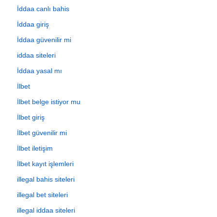
İddaa canlı bahis
İddaa giriş
İddaa güvenilir mi
iddaa siteleri
İddaa yasal mı
İlbet
İlbet belge istiyor mu
İlbet giriş
İlbet güvenilir mi
İlbet iletişim
İlbet kayıt işlemleri
illegal bahis siteleri
illegal bet siteleri
illegal iddaa siteleri