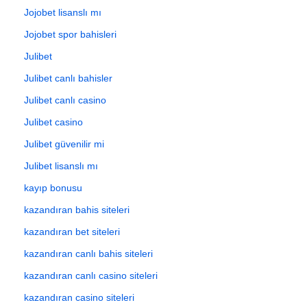
Jojobet lisanslı mı
Jojobet spor bahisleri
Julibet
Julibet canlı bahisler
Julibet canlı casino
Julibet casino
Julibet güvenilir mi
Julibet lisanslı mı
kayıp bonusu
kazandıran bahis siteleri
kazandıran bet siteleri
kazandıran canlı bahis siteleri
kazandıran canlı casino siteleri
kazandıran casino siteleri