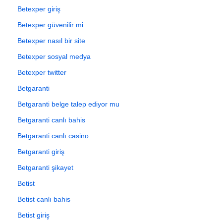
Betexper giriş
Betexper güvenilir mi
Betexper nasıl bir site
Betexper sosyal medya
Betexper twitter
Betgaranti
Betgaranti belge talep ediyor mu
Betgaranti canlı bahis
Betgaranti canlı casino
Betgaranti giriş
Betgaranti şikayet
Betist
Betist canlı bahis
Betist giriş