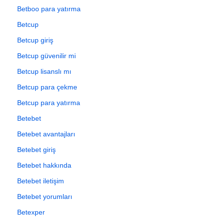
Betboo para yatırma
Betcup
Betcup giriş
Betcup güvenilir mi
Betcup lisanslı mı
Betcup para çekme
Betcup para yatırma
Betebet
Betebet avantajları
Betebet giriş
Betebet hakkında
Betebet iletişim
Betebet yorumları
Betexper