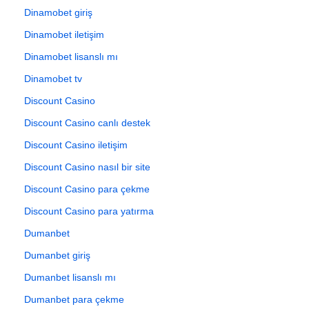
Dinamobet giriş
Dinamobet iletişim
Dinamobet lisanslı mı
Dinamobet tv
Discount Casino
Discount Casino canlı destek
Discount Casino iletişim
Discount Casino nasıl bir site
Discount Casino para çekme
Discount Casino para yatırma
Dumanbet
Dumanbet giriş
Dumanbet lisanslı mı
Dumanbet para çekme