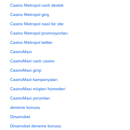
Casino Metropol canlı destek
Casino Metropol giriş
Casino Metropol nasıl bir site
Casino Metropol promosyonları
Casino Metropol twitter
CasinoMaxi
CasinoMaxi canlı casino
CasinoMaxi girişi
CasinoMaxi kampanyaları
CasinoMaxi müşteri hizmetleri
CasinoMaxi yorumları
deneme bonusu
Dinamobet
Dinamobet deneme bonusu