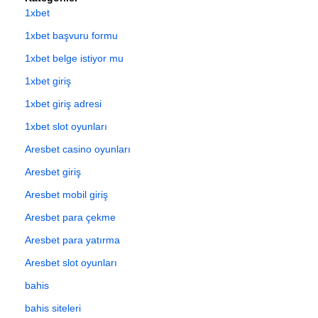
1xbet
1xbet başvuru formu
1xbet belge istiyor mu
1xbet giriş
1xbet giriş adresi
1xbet slot oyunları
Aresbet casino oyunları
Aresbet giriş
Aresbet mobil giriş
Aresbet para çekme
Aresbet para yatırma
Aresbet slot oyunları
bahis
bahis siteleri