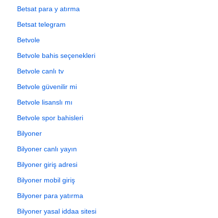
Betsat para y atırma
Betsat telegram
Betvole
Betvole bahis seçenekleri
Betvole canlı tv
Betvole güvenilir mi
Betvole lisanslı mı
Betvole spor bahisleri
Bilyoner
Bilyoner canlı yayın
Bilyoner giriş adresi
Bilyoner mobil giriş
Bilyoner para yatırma
Bilyoner yasal iddaa sitesi