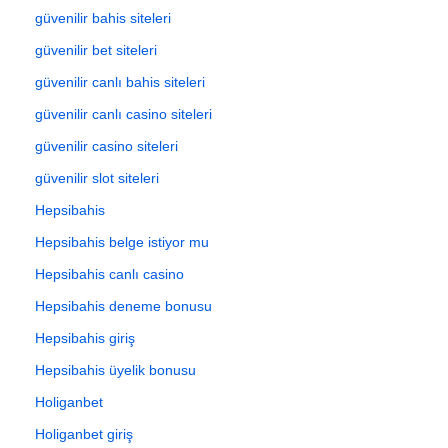
güvenilir bahis siteleri
güvenilir bet siteleri
güvenilir canlı bahis siteleri
güvenilir canlı casino siteleri
güvenilir casino siteleri
güvenilir slot siteleri
Hepsibahis
Hepsibahis belge istiyor mu
Hepsibahis canlı casino
Hepsibahis deneme bonusu
Hepsibahis giriş
Hepsibahis üyelik bonusu
Holiganbet
Holiganbet giriş