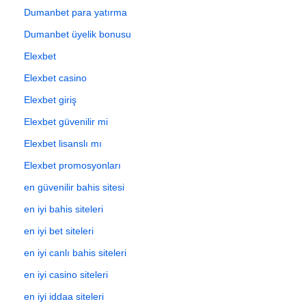
Dumanbet para yatırma
Dumanbet üyelik bonusu
Elexbet
Elexbet casino
Elexbet giriş
Elexbet güvenilir mi
Elexbet lisanslı mı
Elexbet promosyonları
en güvenilir bahis sitesi
en iyi bahis siteleri
en iyi bet siteleri
en iyi canlı bahis siteleri
en iyi casino siteleri
en iyi iddaa siteleri