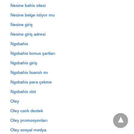
Nesine bahis sitesi
Nesine belge istiyor mu
Nesine giriş
Nesine giriş adresi
Ngsbahis
Ngsbahis bonus şartları
Ngsbahis giriş
Ngsbahis lisanslı mı
Ngsbahis para çekme
Ngsbahis slot
Oley
Oley canlı destek
Oley promosyonları
Oley sosyal medya