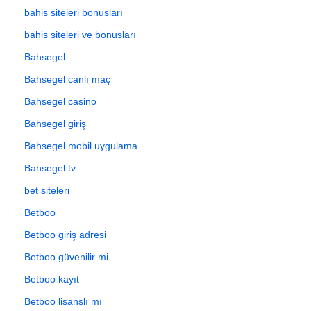
bahis siteleri bonusları
bahis siteleri ve bonusları
Bahsegel
Bahsegel canlı maç
Bahsegel casino
Bahsegel giriş
Bahsegel mobil uygulama
Bahsegel tv
bet siteleri
Betboo
Betboo giriş adresi
Betboo güvenilir mi
Betboo kayıt
Betboo lisanslı mı