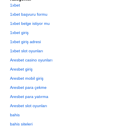
1xbet
1xbet başvuru formu
1xbet belge istiyor mu
1xbet giriş
1xbet giriş adresi
1xbet slot oyunları
Aresbet casino oyunları
Aresbet giriş
Aresbet mobil giriş
Aresbet para çekme
Aresbet para yatırma
Aresbet slot oyunları
bahis
bahis siteleri