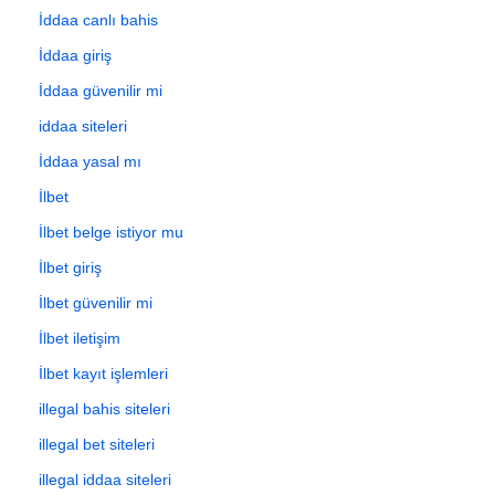
İddaa canlı bahis
İddaa giriş
İddaa güvenilir mi
iddaa siteleri
İddaa yasal mı
İlbet
İlbet belge istiyor mu
İlbet giriş
İlbet güvenilir mi
İlbet iletişim
İlbet kayıt işlemleri
illegal bahis siteleri
illegal bet siteleri
illegal iddaa siteleri