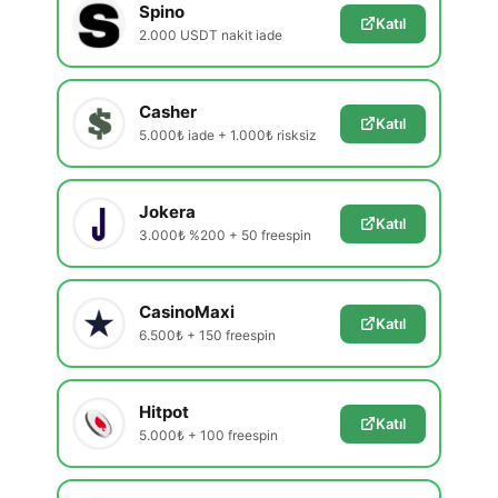
Spino
Katıl
2.000 USDT nakit iade
Casher
Katıl
5.000₺ iade + 1.000₺ risksiz
Jokera
Katıl
3.000₺ %200 + 50 freespin
CasinoMaxi
Katıl
6.500₺ + 150 freespin
Hitpot
Katıl
5.000₺ + 100 freespin