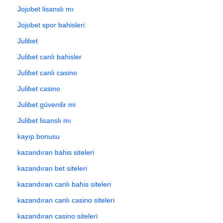
Jojobet lisanslı mı
Jojobet spor bahisleri
Julibet
Julibet canlı bahisler
Julibet canlı casino
Julibet casino
Julibet güvenilir mi
Julibet lisanslı mı
kayıp bonusu
kazandıran bahis siteleri
kazandıran bet siteleri
kazandıran canlı bahis siteleri
kazandıran canlı casino siteleri
kazandıran casino siteleri