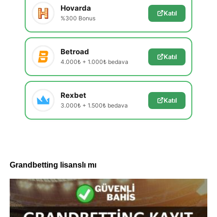
Hovarda
Katıl
%300 Bonus
Betroad
Katıl
4.000₺ + 1.000₺ bedava
Rexbet
Katıl
3.000₺ + 1.500₺ bedava
Grandbetting lisanslı mı