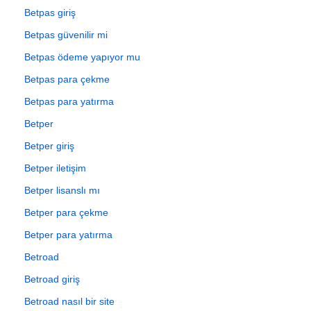
Betpas giriş
Betpas güvenilir mi
Betpas ödeme yapıyor mu
Betpas para çekme
Betpas para yatırma
Betper
Betper giriş
Betper iletişim
Betper lisanslı mı
Betper para çekme
Betper para yatırma
Betroad
Betroad giriş
Betroad nasıl bir site