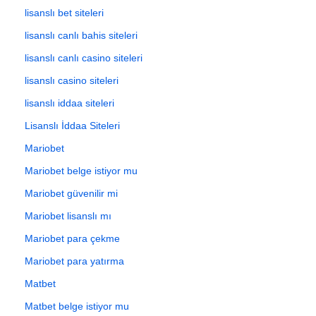
lisanslı bet siteleri
lisanslı canlı bahis siteleri
lisanslı canlı casino siteleri
lisanslı casino siteleri
lisanslı iddaa siteleri
Lisanslı İddaa Siteleri
Mariobet
Mariobet belge istiyor mu
Mariobet güvenilir mi
Mariobet lisanslı mı
Mariobet para çekme
Mariobet para yatırma
Matbet
Matbet belge istiyor mu