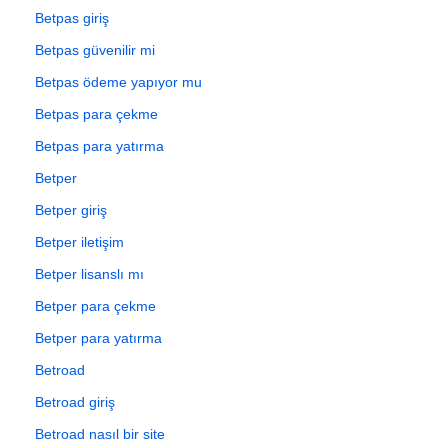
Betpas giriş
Betpas güvenilir mi
Betpas ödeme yapıyor mu
Betpas para çekme
Betpas para yatırma
Betper
Betper giriş
Betper iletişim
Betper lisanslı mı
Betper para çekme
Betper para yatırma
Betroad
Betroad giriş
Betroad nasıl bir site