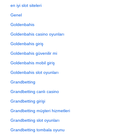
en iyi slot siteleri
Genel
Goldenbahis
Goldenbahis casino oyunları
Goldenbahis giriş
Goldenbahis güvenilir mi
Goldenbahis mobil giriş
Goldenbahis slot oyunları
Grandbetting
Grandbetting canlı casino
Grandbetting girişi
Grandbetting müşteri hizmetleri
Grandbetting slot oyunları
Grandbetting tombala oyunu