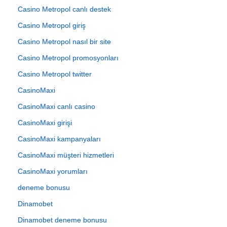
Casino Metropol canlı destek
Casino Metropol giriş
Casino Metropol nasıl bir site
Casino Metropol promosyonları
Casino Metropol twitter
CasinoMaxi
CasinoMaxi canlı casino
CasinoMaxi girişi
CasinoMaxi kampanyaları
CasinoMaxi müşteri hizmetleri
CasinoMaxi yorumları
deneme bonusu
Dinamobet
Dinamobet deneme bonusu