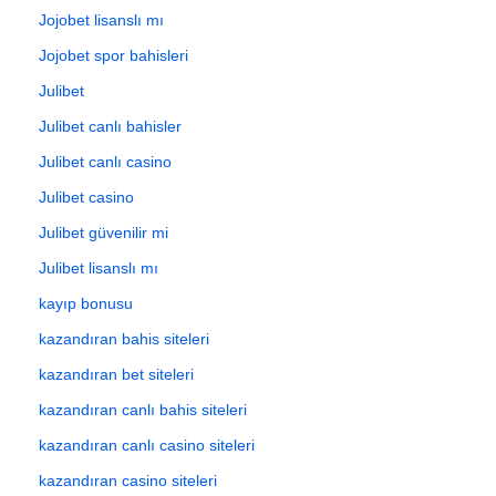
Jojobet lisanslı mı
Jojobet spor bahisleri
Julibet
Julibet canlı bahisler
Julibet canlı casino
Julibet casino
Julibet güvenilir mi
Julibet lisanslı mı
kayıp bonusu
kazandıran bahis siteleri
kazandıran bet siteleri
kazandıran canlı bahis siteleri
kazandıran canlı casino siteleri
kazandıran casino siteleri