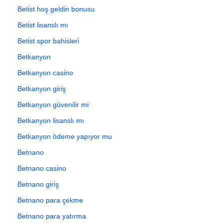
Betist hoş geldin bonusu
Betist lisanslı mı
Betist spor bahisleri
Betkanyon
Betkanyon casino
Betkanyon giriş
Betkanyon güvenilir mi
Betkanyon lisanslı mı
Betkanyon ödeme yapıyor mu
Betnano
Betnano casino
Betnano giriş
Betnano para çekme
Betnano para yatırma