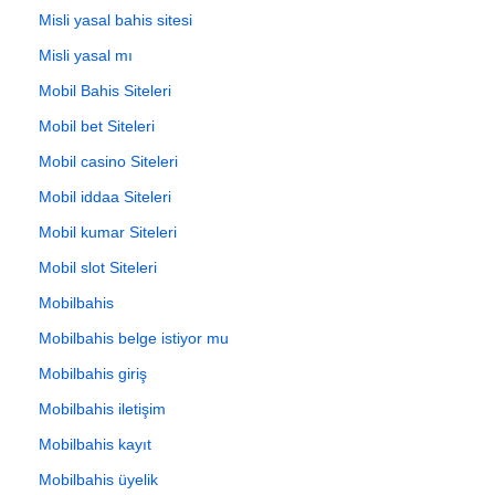
Misli yasal bahis sitesi
Misli yasal mı
Mobil Bahis Siteleri
Mobil bet Siteleri
Mobil casino Siteleri
Mobil iddaa Siteleri
Mobil kumar Siteleri
Mobil slot Siteleri
Mobilbahis
Mobilbahis belge istiyor mu
Mobilbahis giriş
Mobilbahis iletişim
Mobilbahis kayıt
Mobilbahis üyelik