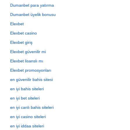
Dumanbet para yatırma
Dumanbet üyelik bonusu
Elexbet
Elexbet casino
Elexbet giriş
Elexbet güvenilir mi
Elexbet lisanslı mı
Elexbet promosyonları
en güvenilir bahis sitesi
en iyi bahis siteleri
en iyi bet siteleri
en iyi canlı bahis siteleri
en iyi casino siteleri
en iyi iddaa siteleri