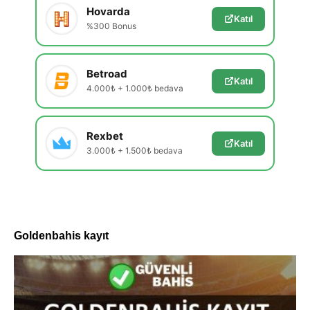
Hovarda
Katıl
%300 Bonus
Betroad
Katıl
4.000₺ + 1.000₺ bedava
Rexbet
Katıl
3.000₺ + 1.500₺ bedava
Goldenbahis kayıt