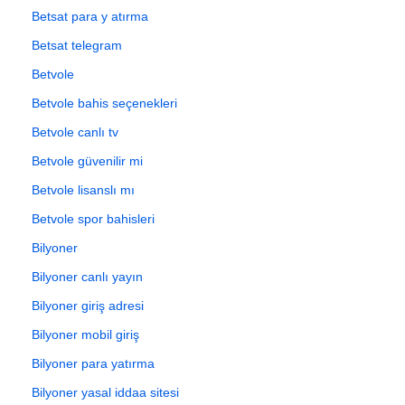
Betsat para y atırma
Betsat telegram
Betvole
Betvole bahis seçenekleri
Betvole canlı tv
Betvole güvenilir mi
Betvole lisanslı mı
Betvole spor bahisleri
Bilyoner
Bilyoner canlı yayın
Bilyoner giriş adresi
Bilyoner mobil giriş
Bilyoner para yatırma
Bilyoner yasal iddaa sitesi