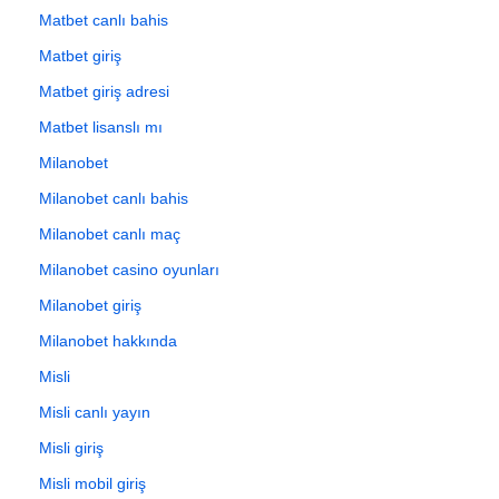
Matbet canlı bahis
Matbet giriş
Matbet giriş adresi
Matbet lisanslı mı
Milanobet
Milanobet canlı bahis
Milanobet canlı maç
Milanobet casino oyunları
Milanobet giriş
Milanobet hakkında
Misli
Misli canlı yayın
Misli giriş
Misli mobil giriş