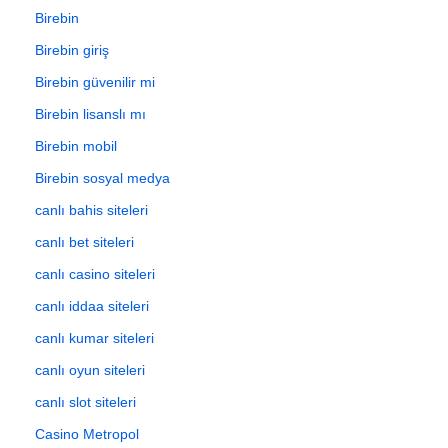
Birebin
Birebin giriş
Birebin güvenilir mi
Birebin lisanslı mı
Birebin mobil
Birebin sosyal medya
canlı bahis siteleri
canlı bet siteleri
canlı casino siteleri
canlı iddaa siteleri
canlı kumar siteleri
canlı oyun siteleri
canlı slot siteleri
Casino Metropol