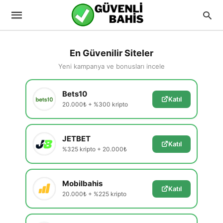
En Güvenilir Siteler
Yeni kampanya ve bonusları incele
Bets10
Katıl
20.000₺ + %300 kripto
JETBET
Katıl
%325 kripto + 20.000₺
Mobilbahis
Katıl
20.000₺ + %225 kripto