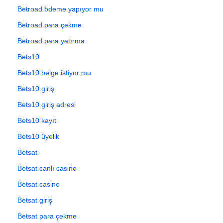
Betroad ödeme yapıyor mu
Betroad para çekme
Betroad para yatırma
Bets10
Bets10 belge istiyor mu
Bets10 giriş
Bets10 giriş adresi
Bets10 kayıt
Bets10 üyelik
Betsat
Betsat canlı casino
Betsat casino
Betsat giriş
Betsat para çekme